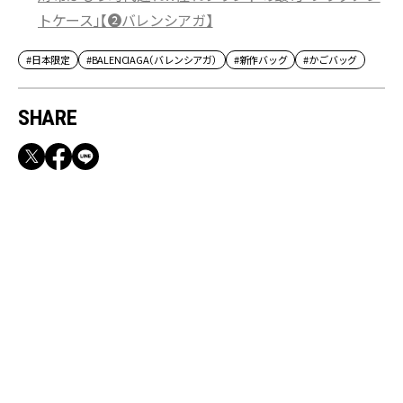
トケース」【❷バレンシアガ】
#日本限定
#BALENCIAGA（バレンシアガ）
#新作バッグ
#かごバッグ
SHARE
RECOMMEND
満員電車も外回りも快適！身軽になれるバッグ
＆スマホショルダー3選