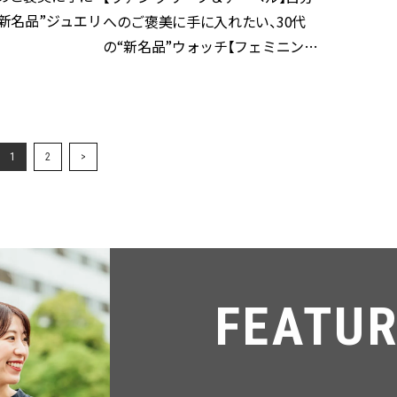
“新名品”ジュエリ
へのご褒美に手に入れたい、30代
の“新名品”ウォッチ【フェミニン
派】
1
2
>
FEATURE