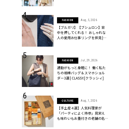
ッシィ]
こなし」 | CLASSY.[クラッシィ]
 24, 2026
Aug, 5, 2026
FASHION
方３選】結婚
【ブルガリ】【ブシュロン】背
“シンプル黒ワ
中を押してくれる！ おしゃれな
フ』で盛るのが
人の愛用お仕事リングを拝見 |
[クラッシィ]
CLASSY.[クラッシィ]
 18, 2025
Jul, 29, 2026
FASHION
ティエ人気リ
通勤がもっと身軽に！ 働く私た
ニティetc.
ちの相棒バッグ＆スマホショル
選ぶ人増えて
ダー3選 | CLASSY.[クラッシィ]
[クラッシィ]
 4, 2025
Aug, 1, 2026
CULTURE
急上昇【ブシ
【手土産４選】人気料理家が
イダルリン
「パーティによく持参」見栄え
やすい！ |
も味わいもお墨付きの老舗の名
ィ]
物とは？ | CLASSY.[クラッシィ]