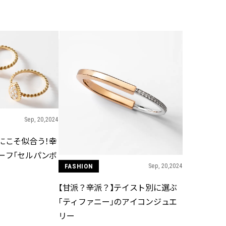
BEAUTY
Aug, 6, 2026
Feb,
BEAUTY
WEDDING
【ヘアアクセ6選】手抜きに見え
結婚式に黒ドレス
ない！アラサーのまとめ髪が垢
ばれで失敗しない
抜ける「即戦力アクセ」たち |
ーを解説 | CLASS
CLASSY.[クラッシィ]
Sep, 20,2024
Aug, 5, 2026
Aug,
BEAUTY
WEDDING
忙しい毎日に「うるおいター
【結婚指輪】人気
にこそ似合う！幸
ボ」を。新【SOFINA BASIC＋】
ング22選｜20〜3
のお手入れでうるおってなめら
エピソードも | CLA
ーフ「セルパンボ
かな肌を目指す | CLASSY.[クラッ
ィ]
FASHION
Sep, 20,2024
シィ]
【甘派？辛派？】テイスト別に選ぶ
Aug, 7, 2026
Jun,
BEAUTY
WEDDING
「ティファニー」のアイコンジュエ
【UV下地】酷暑に頼れる！
【一生ものジュエ
2,000円台〜3,000円台の名品3選
存在感が際立つ！
リー
｜30代美容ライターが正直レビ
「トゥギャザー」