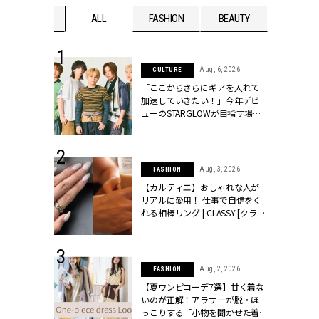
WEDDING
ALL
FASHION
BEAUTY
WEDDIN
 16, 2026
Aug, 6, 2026
CULTURE
はアリ？お呼
「ここからさらにギアを入れて
コーデ＆マナ
加速していきたい！」今年デビ
Y.[クラッシィ]
ューのSTARGLOWが目指す場所
とは？【3rdシングル『Drivin' My
Life』発売】 | CLASSY.[クラッシ
ィ]
 13, 2025
Aug, 3, 2026
FASHION
ブランドのリ
【カルティエ】おしゃれな人が
0代カップルの
リアルに愛用！ 仕事で自信をく
SSY.[クラッシ
れる相棒リング | CLASSY.[クラッ
シィ]
 30, 2026
Aug, 2, 2026
FASHION
リー】1つでも
【夏ワンピコーデ7選】甘く着な
ポメラートの
いのが正解！アラサーが脱・ほ
シリーズに注
っこりする「小物を聞かせた着