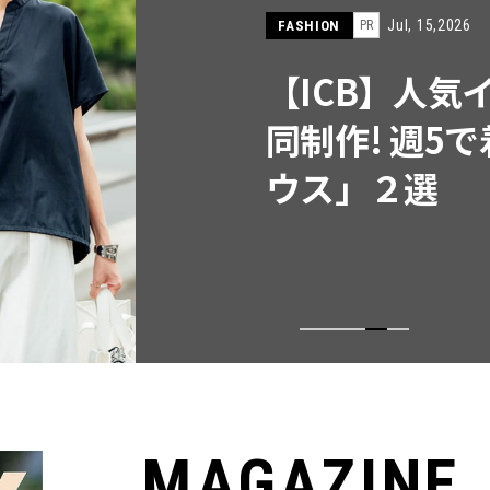
Jul, 15,2026
FASHION
PR
【ICB】人気インフル
同制作! 週5で着たく
ウス」２選
MAGAZINE