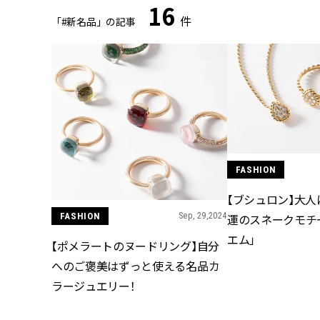
16
件
「#新名品」の記事
FASHION
【ブシュロン】大人
FASHION
Sep, 29,2024
運のスネークモチ
エム」
【ポメラートのヌードリング】自分
へのご褒美はずっと使える名品カ
ラージュエリー！