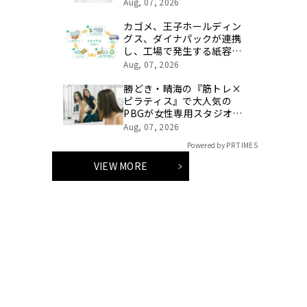
植法）」提供開始のお知ら
Aug, 07, 2026
せ 【医療法人社団 青真
会 青山エルクリニック】
カゴメ、王子ホールディン
グス、ダイナパックが連携
し、工場で発生する紙容器
損紙を段ボールへ再資源化
Aug, 07, 2026
する実証を開始
勝どき・晴海の『筋トレ×
ピラティス』で大人気の
PBGが女性専用スタジオ
（２号店）を開店。
Aug, 07, 2026
Powered by PR TIMES
VIEW MORE