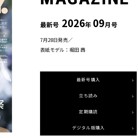
2026
09
最新号
年
月号
7月28日発売／
表紙モデル：堀田 茜
最新号購入
立ち読み
定期購読
デジタル版購入