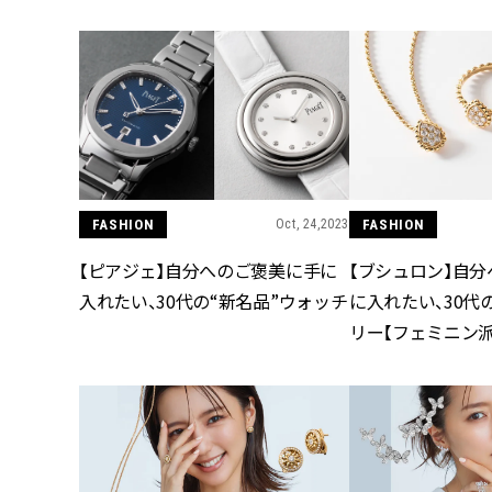
FASHION
Oct, 24,2023
FASHION
【ピアジェ】自分へのご褒美に手に
【ブシュロン】自
入れたい、30代の“新名品”ウォッチ
に入れたい、30代
リー【フェミニン派