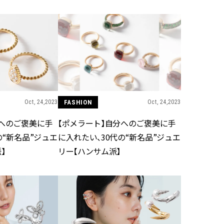
ュー | CLASSY.[クラッシィ]
目 | CLASSY.[クラ
Aug, 7, 2026
Mar,
BEAUTY
WEDDING
冷房・紫外線etc...「夏の隠れ乾
【トレンドの巻き
燥」を防ぐ【ベタつかない名品
式ゲスト服の鉄板
クリーム】3選＜30代のベストコ
ンピ”は『スカー
スメ＞ | CLASSY.[クラッシィ]
正解！ | CLASSY.
FASHION
Oct, 24,2023
Oct, 24,2023
Nov, 17, 2025
Aug,
BEAUTY
WEDDING
【落ちない名品リップ10選】塗
20万円台〜【カル
【ポメラート】自分へのご褒美に手
分へのご褒美に手
り直しできない・皮むけしやす
ング４選】ラブ、トリ
に入れたい、30代の“新名品”ジュエ
の“新名品”ジュエ
いetc.悩みをクリア | CLASSY.[ク
を『マリッジ』に
ラッシィ]
ます！ | CLASSY.
リー【ハンサム派】
】
Aug, 5, 2026
Sep,
BEAUTY
WEDDING
夏の深刻なくすみ・色ムラにア
“キャトル”で人気
プローチ！【透明感を底上げ】
ュロン】の『ブラ
神コスメ３選 | CLASSY.[クラッシ
グ』は普段使いもし
ィ]
CLASSY.[クラッシ