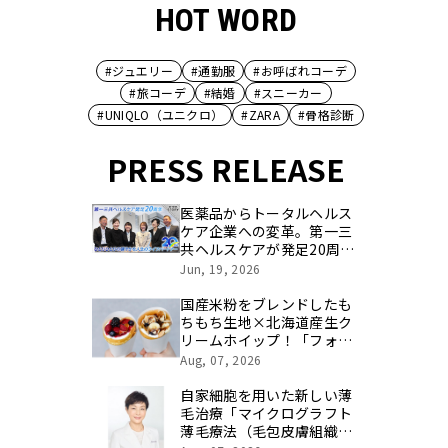
HOT WORD
#ジュエリー
#通勤服
#お呼ばれコーデ
#旅コーデ
#結婚
#スニーカー
#UNIQLO（ユニクロ）
#ZARA
#骨格診断
PRESS RELEASE
医薬品からトータルヘルス
ケア企業への変革。第一三
共ヘルスケアが発足20周年
を記念し、製品開発・新カ
Jun, 19, 2026
テゴリ挑戦の舞台や旧社統
合時のエピソードを社員の
国産米粉をブレンドしたも
想いとともに振り返る特別
ちもち生地×北海道産生ク
映像を公開！
リームホイップ！「フォレ
スティコーヒー 愛甲石田
Aug, 07, 2026
店」にて、８月１７日
（月）からクレープ販売を
自家細胞を用いた新しい薄
開始
毛治療「マイクログラフト
薄毛療法（毛包皮膚組織移