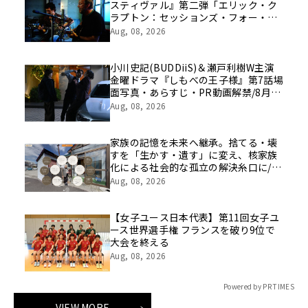
スティヴァル』第二弾「エリック・ク
ラプトン：セッションズ・フォー・ロ
バート・ジョンソン2004」8/21（金）
Aug, 08, 2026
公開まであと２週！
小川史記(BUDDiiS)＆瀬戸利樹W主演
金曜ドラマ『しもべの王子様』第7話場
面写真・あらすじ・PR動画解禁/8月14
日(金)よる11時～放送
Aug, 08, 2026
家族の記憶を未来へ継承。捨てる・壊
すを「生かす・遺す」に変え、核家族
化による社会的な孤立の解決糸口に/家
族の思い出をVRで保存する「ハウスト
Aug, 08, 2026
ーリー」サービス開始
【女子ユース日本代表】第11回女子ユ
ース世界選手権 フランスを破り9位で
大会を終える
Aug, 08, 2026
Powered by PR TIMES
VIEW MORE