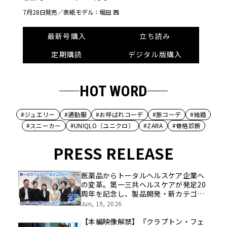
7月28日発売／
表紙モデル：堀田 茜
最新号購入
立ち読み
定期購読
デジタル版購入
HOT WORD
#ジュエリー
#通勤服
#お呼ばれコーデ
#旅コーデ
#結婚
#スニーカー
#UNIQLO（ユニクロ）
#ZARA
#骨格診断
PRESS RELEASE
医薬品からトータルヘルスケア企業へ
の変革。第一三共ヘルスケアが発足20
周年を記念し、製品開発・新カテゴリ
挑戦の舞台や旧社統合時のエピソード
Jun, 19, 2026
を社員の想いとともに振り返る特別映
像を公開！
【本編映像解禁】『クラプトン・フェ