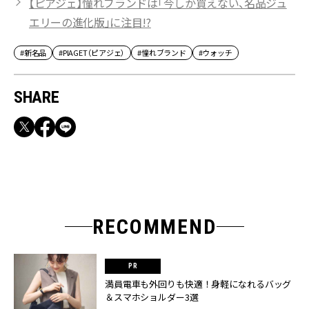
【ピアジェ】憧れブランドは「今しか買えない、名品ジュ
エリーの進化版」に注目!?
#新名品
#PIAGET（ピアジェ）
#憧れブランド
#ウォッチ
SHARE
RECOMMEND
満員電車も外回りも快適！身軽になれるバッグ
＆スマホショルダー3選