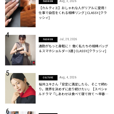
Aug, 3, 2026
FASHION
【カルティエ】おしゃれな人がリアルに愛用！
仕事で自信をくれる相棒リング | CLASSY.[クラ
ッシィ]
Jul, 29, 2026
FASHION
通勤がもっと身軽に！ 働く私たちの相棒バッグ
＆スマホショルダー3選 | CLASSY.[クラッシィ]
Aug, 4, 2026
CULTURE
桜井ユキさん「安定に満足したら、そこで終わ
り。限界を決めずに走り続けたい」【スペシャ
ルドラマ『しあわせは食べて寝て待て ～早春の
養生編～』】 | CLASSY.[クラッシィ]