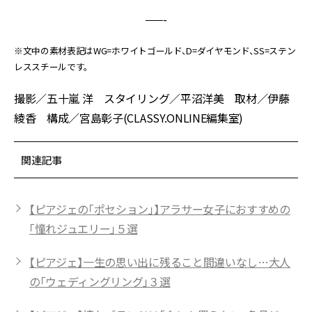
——-
※文中の素材表記はWG=ホワイトゴールド、D=ダイヤモンド、SS=ステン
レススチールです。
撮影／五十嵐 洋 スタイリング／平沼洋美 取材／伊藤
綾香 構成／宮島彰子(CLASSY.ONLINE編集室)
関連記事
【ピアジェの「ポセション」】アラサー女子におすすめの
「憧れジュエリー」５選
【ピアジェ】一生の思い出に残ること間違いなし…大人
の「ウェディングリング」３選