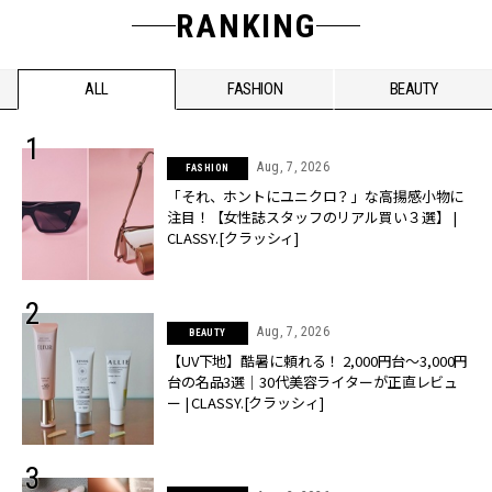
RANKING
ALL
FASHION
BEAUTY
Aug, 7, 2026
FASHION
「それ、ホントにユニクロ？」な高揚感小物に
注目！【女性誌スタッフのリアル買い３選】 |
CLASSY.[クラッシィ]
Aug, 7, 2026
BEAUTY
【UV下地】酷暑に頼れる！ 2,000円台〜3,000円
台の名品3選｜30代美容ライターが正直レビュ
ー | CLASSY.[クラッシィ]