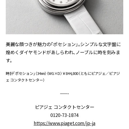
美麗な顔つきが魅力の「ポセション」。シンプルな文字盤に
煌めくダイヤモンドがあしらわれ、ノーブルに時を刻みま
す。
時計「ポセション」（34㎜）〈WG×D〉￥844,800（ともにピアジェ／ピアジ
ェ コンタクトセンター）
——-
ピアジェ コンタクトセンター
0120-73-1874
https://www.piaget.com/jp-ja