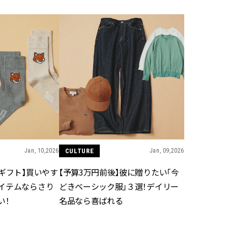
スメ＞ | CLASSY.[クラッシィ]
目 | CLASSY.[クラ
Nov, 17, 2025
Mar,
BEAUTY
WEDDING
【落ちない名品リップ10選】塗
【トレンドの巻き
り直しできない・皮むけしやす
式ゲスト服の鉄板
いetc.悩みをクリア | CLASSY.[ク
ンピ”は『スカー
ラッシィ]
正解！ | CLASSY.
Aug, 5, 2026
Aug,
BEAUTY
WEDDING
夏の深刻なくすみ・色ムラにア
20万円台〜【カル
プローチ！【透明感を底上げ】
ング４選】ラブ、トリ
神コスメ３選 | CLASSY.[クラッシ
を『マリッジ』に
ィ]
ます！ | CLASSY.
Jan, 10,2026
CULTURE
Jan, 09,2026
ギフト】買いやす
【予算3万円前後】彼に贈りたい「今
Jul, 13, 2026
Sep,
BEAUTY
WEDDING
イテムならさり
どきベーシック服」３選！デイリー
朝の“寝ぐせ直し”はもういらな
“キャトル”で人気
い！
名品なら喜ばれる
い！夜に仕込む「ヘアケア家
ュロン】の『ブラ
電」3選 | CLASSY.[クラッシィ]
グ』は普段使いもし
CLASSY.[クラッシ