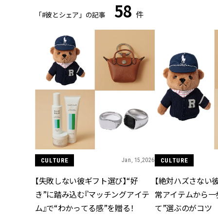
58
件
「#彼とシェア」の記事
CULTURE
Jan, 15,2026
CULTURE
【失敗しない彼ギフト選び】“好
【絶対ハズさない
き”に踏み込む『マッチングアイテ
常アイテムから一
ム』で“わかってる感”を贈る！
て”選ぶのがコツ