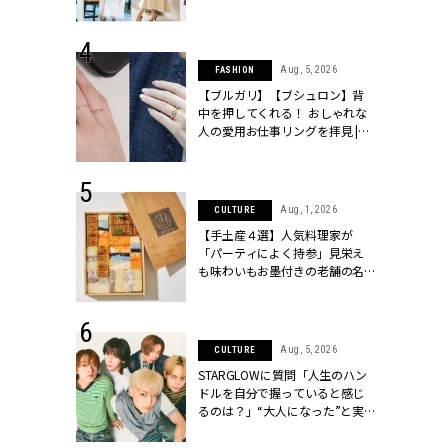
ッシィ]
こなし」 | CLASSY.[クラッシィ]
 24, 2026
Aug, 5, 2026
FASHION
方３選】結婚
【ブルガリ】【ブシュロン】背
“シンプル黒ワ
中を押してくれる！ おしゃれな
フ』で盛るのが
人の愛用お仕事リングを拝見 |
[クラッシィ]
CLASSY.[クラッシィ]
 18, 2025
Aug, 1, 2026
CULTURE
ティエ人気リ
【手土産４選】人気料理家が
ニティetc.
「パーティによく持参」見栄え
選ぶ人増えて
も味わいもお墨付きの老舗の名
[クラッシィ]
物とは？ | CLASSY.[クラッシィ]
 4, 2025
Aug, 5, 2026
CULTURE
急上昇【ブシ
STARGLOWに質問「人生のハン
イダルリン
ドルを自分で握っていると感じ
やすい！ |
るのは？」“大️人になった”と実
ィ]
感する瞬間【3rdシングル
『Drivin' My Life』発売】 |