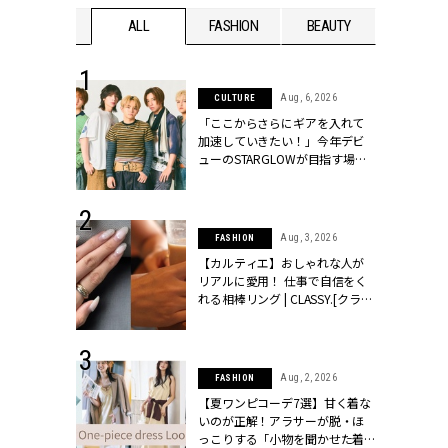
WEDDING
ALL
FASHION
BEAUTY
WEDDIN
 16, 2026
Aug, 6, 2026
CULTURE
はアリ？お呼
「ここからさらにギアを入れて
コーデ＆マナ
加速していきたい！」今年デビ
Y.[クラッシィ]
ューのSTARGLOWが目指す場所
とは？【3rdシングル『Drivin' My
Life』発売】 | CLASSY.[クラッシ
ィ]
 13, 2025
Aug, 3, 2026
FASHION
ブランドのリ
【カルティエ】おしゃれな人が
0代カップルの
リアルに愛用！ 仕事で自信をく
SSY.[クラッシ
れる相棒リング | CLASSY.[クラッ
シィ]
 30, 2026
Aug, 2, 2026
FASHION
リー】1つでも
【夏ワンピコーデ7選】甘く着な
ポメラートの
いのが正解！アラサーが脱・ほ
シリーズに注
っこりする「小物を聞かせた着