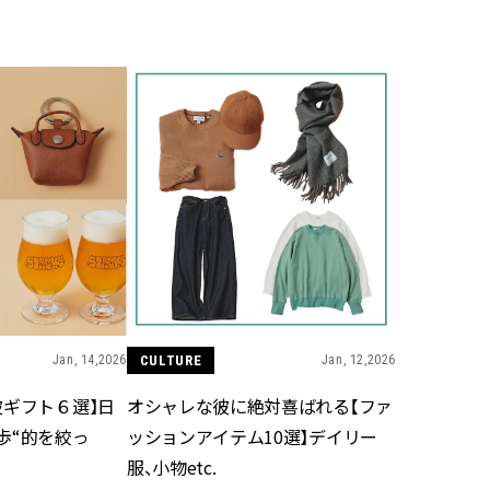
BEAUTY
Aug, 6, 2026
Feb,
BEAUTY
WEDDING
【ヘアアクセ6選】手抜きに見え
結婚式に黒ドレス
ない！アラサーのまとめ髪が垢
ばれで失敗しない
抜ける「即戦力アクセ」たち |
ーを解説 | CLASS
CLASSY.[クラッシィ]
Aug, 5, 2026
Aug,
BEAUTY
WEDDING
忙しい毎日に「うるおいター
【結婚指輪】人気
ボ」を。新【SOFINA BASIC＋】
ング22選｜20〜3
のお手入れでうるおってなめら
エピソードも | CLA
かな肌を目指す | CLASSY.[クラッ
ィ]
Jan, 14,2026
CULTURE
Jan, 12,2026
シィ]
彼ギフト６選】日
オシャレな彼に絶対喜ばれる【ファ
Aug, 7, 2026
Jun,
BEAUTY
WEDDING
歩“的を絞っ
ッションアイテム10選】デイリー
冷房・紫外線etc...「夏の隠れ乾
【一生ものジュエ
燥」を防ぐ【ベタつかない名品
存在感が際立つ！
服、小物etc.
クリーム】3選＜30代のベストコ
「トゥギャザー」