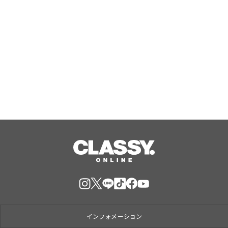
『エリオスR』メインストーリー
『Like the dawning light』のEDテー
マ「Rise Sunshine ALL HEROES
Ver.」がフルサイズ配信決定！
Aug, 08, 2026
インフォメーション