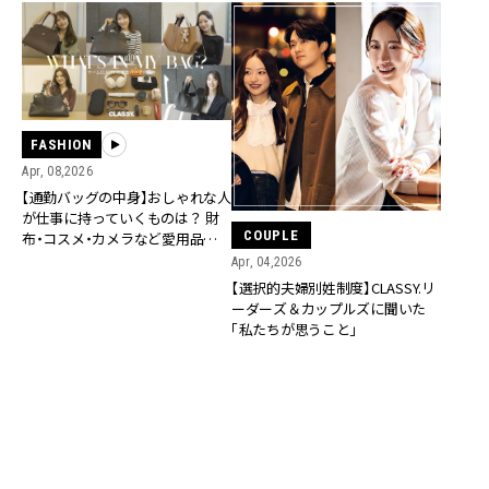
FASHION
Apr, 08,2026
【通勤バッグの中身】おしゃれな人
が仕事に持っていくものは？ 財
COUPLE
布・コスメ・カメラなど愛用品を公
開
Apr, 04,2026
【選択的夫婦別姓制度】CLASSY.リ
ーダーズ＆カップルズに聞いた
「私たちが思うこと」