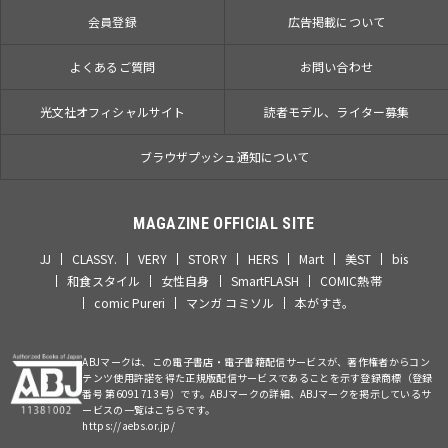
会員登録
広告掲載について
よくあるご質問
お問い合わせ
光文社オフィシャルサイト
読者モデル、ライター募集
ブラウザプッシュ通知について
MAGAZINE OFFICIAL SITE
JJ
CLASSY.
VERY
STORY
HERS
Mart
美ST
bis
和食スタイル
女性自身
SmartFLASH
COMIC熱帯
comic Pureri
マンガ コミソル
本がすき。
ABJマークは、この電子書店・電子書籍配信サービスが、著作権者からコン
テンツ使用許諾を得た正規版配信サービスであることを示す登録商標（登録
番号 第6091713号）です。ABJマークの詳細、ABJマークを掲示しているサ
ービスの一覧はこちらです。
https://aebs.or.jp/