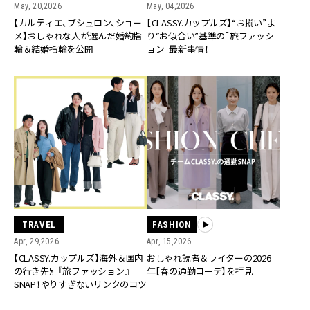
May, 20,2026
May, 04,2026
【カルティエ、ブシュロン、ショー
【CLASSY.カップルズ】“お揃い”よ
メ】おしゃれな人が選んだ婚約指
り“お似合い”基準の「旅ファッシ
輪＆結婚指輪を公開
ョン」最新事情！
TRAVEL
FASHION
Apr, 29,2026
Apr, 15,2026
【CLASSY.カップルズ】海外＆国内
おしゃれ読者＆ライターの2026
の行き先別『旅ファッション』
年【春の通勤コーデ】を拝見
SNAP！やりすぎないリンクのコツ