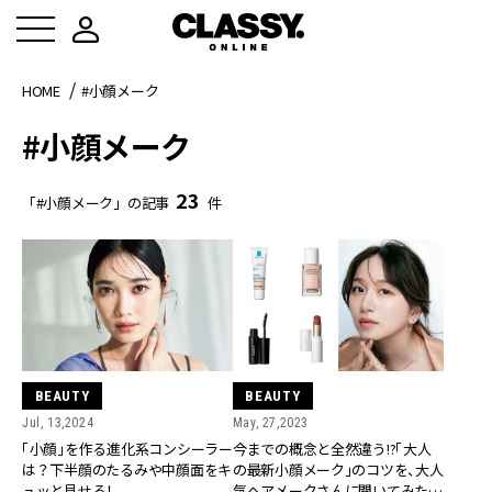
HOME
#小顔メーク
#小顔メーク
23
「#小顔メーク」の記事
件
BEAUTY
BEAUTY
Jul, 13,2024
May, 27,2023
「小顔」を作る進化系コンシーラー
今までの概念と全然違う!?「大人
は？下半顔のたるみや中顔面をキ
の最新小顔メーク」のコツを、大人
ュッと見せる！
気ヘアメークさんに聞いてみた