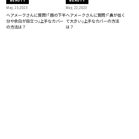
BEAUTY
BEAUTY
May, 23,2023
May, 22,2023
ヘアメークさんに質問！「顔の下半
ヘアメークさんに質問！「鼻が低く
分や余白が目立つ」上手なカバー
て大きい」上手なカバーの方法
の方法は？
は？
BEAUTY
BEAUTY
May, 21,2023
May, 20,2023
ヘアメークさんに質問！「丸顔・面
小顔に見せるつもりが…大人がや
長・エラ張り」顔型別のバランスよ
りがちNGメーク「涙袋強調した
いメークの答え。
ら、なんかイタい…」