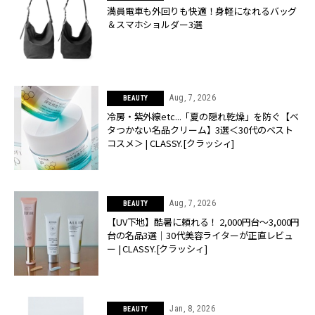
満員電車も外回りも快適！身軽になれるバッグ
＆スマホショルダー3選
Aug, 7, 2026
BEAUTY
冷房・紫外線etc...「夏の隠れ乾燥」を防ぐ【ベ
タつかない名品クリーム】3選＜30代のベスト
コスメ＞ | CLASSY.[クラッシィ]
Aug, 7, 2026
BEAUTY
【UV下地】酷暑に頼れる！ 2,000円台〜3,000円
台の名品3選｜30代美容ライターが正直レビュ
ー | CLASSY.[クラッシィ]
Jan, 8, 2026
BEAUTY