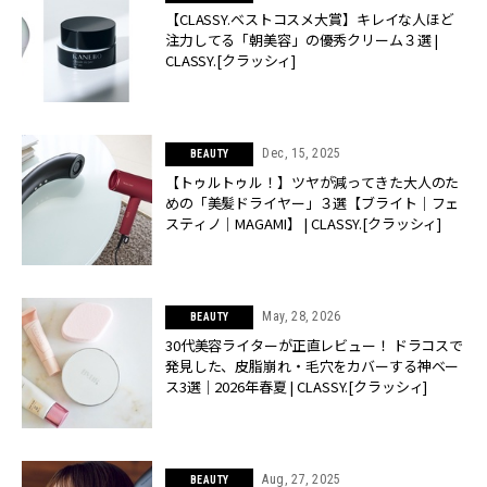
【CLASSY.ベストコスメ大賞】キレイな人ほど
注力してる「朝美容」の優秀クリーム３選 |
CLASSY.[クラッシィ]
Dec, 15, 2025
BEAUTY
【トゥルトゥル！】ツヤが減ってきた大人のた
めの「美髪ドライヤー」３選【ブライト│フェ
スティノ│MAGAMI】 | CLASSY.[クラッシィ]
May, 28, 2026
BEAUTY
30代美容ライターが正直レビュー！ ドラコスで
発見した、皮脂崩れ・毛穴をカバーする神ベー
ス3選｜2026年春夏 | CLASSY.[クラッシィ]
Aug, 27, 2025
BEAUTY