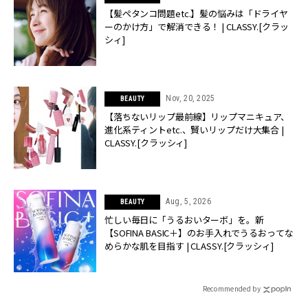
【髪ペタンコ問題etc.】髪の悩みは「ドライヤ
ーのかけ方」で解消できる！ | CLASSY.[クラッ
シィ]
Nov, 20, 2025
BEAUTY
【落ちないリップ最前線】リップマニキュア、
進化系ティントetc.、賢いリップだけ大集合 |
CLASSY.[クラッシィ]
Aug, 5, 2026
BEAUTY
忙しい毎日に「うるおいターボ」を。新
【SOFINA BASIC＋】のお手入れでうるおってな
めらかな肌を目指す | CLASSY.[クラッシィ]
Recommended by