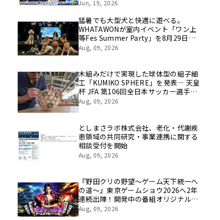
挑戦の舞台や旧社統合時のエピソード
Jun, 19, 2026
を社員の想いとともに振り返る特別映
像を公開！
猛暑でも大型犬と快適に遊べる。
WHATAWONが室内イベント「ワン上
等Fes Summer Party」を8月29日開
催
Aug, 09, 2026
木組みだけで実現した球体型の組子細
工「KUMIKO SPHERE」を発表― 天皇
杯 JFA 第106回全日本サッカー選手権
大会の公式ビジュアルにも採用 ―
Aug, 09, 2026
としまさラボ株式会社、老化・代謝疾
患領域の共同研究・事業連携に関する
相談受付を開始
Aug, 09, 2026
『野田クリの野望～ゲーム天下統一へ
の道～』東京ゲームショウ2026へ2年
連続出陣！開発中の番組オリジナルゲ
ームを世界最速体験！失敗したら即
Aug, 09, 2026
「打ち首」！？しんや＆青木マッチョ