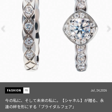
FASHION
Jul, 24,2026
PR
ャネル】が贈る、永
【ICB】人気インフルエンサーと共同
ア」
なる「名品ブラウス」２選