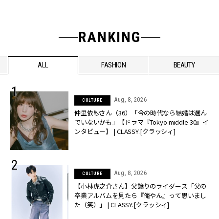
RANKING
ALL
FASHION
BEAUTY
Aug, 8, 2026
CULTURE
仲里依紗さん（36）「今の時代なら結婚は選ん
でいないかも」【ドラマ『Tokyo middle 30』イ
ンタビュー】 | CLASSY.[クラッシィ]
Aug, 8, 2026
CULTURE
【小林虎之介さん】父譲りのライダース「父の
卒業アルバムを見たら『俺やん』って思いまし
た（笑）」 | CLASSY.[クラッシィ]