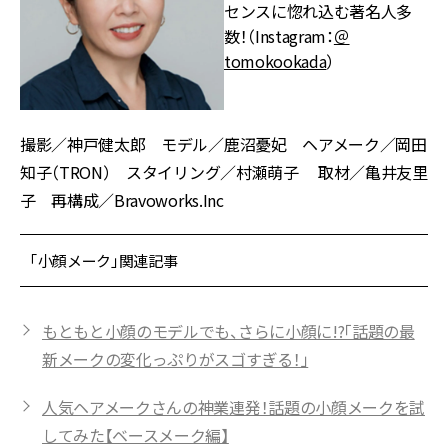
センスに惚れ込む著名人多
数！（Instagram：
＠
tomokookada
）
撮影／神戸健太郎 モデル／鹿沼憂妃 ヘアメーク／岡田
知子（TRON） スタイリング／村瀬萌子 取材／亀井友里
子 再構成／Bravoworks.Inc
「小顔メーク」関連記事
もともと小顔のモデルでも、さらに小顔に!?「話題の最
新メークの変化っぷりがスゴすぎる！」
人気ヘアメークさんの神業連発！話題の小顔メークを試
してみた【ベースメーク編】