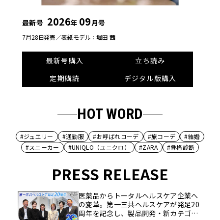
2026
09
最新号
年
月号
7月28日発売／
表紙モデル：堀田 茜
最新号購入
立ち読み
定期購読
デジタル版購入
HOT WORD
#ジュエリー
#通勤服
#お呼ばれコーデ
#旅コーデ
#結婚
#スニーカー
#UNIQLO（ユニクロ）
#ZARA
#骨格診断
PRESS RELEASE
医薬品からトータルヘルスケア企業へ
の変革。第一三共ヘルスケアが発足20
周年を記念し、製品開発・新カテゴリ