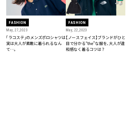
FASHION
FASHION
May, 27,2023
May, 22,2023
「ラコステ」のメンズポロシャツは
【ノースフェイス】ブランドがひと
実は大人が素敵に着られるなん
目で分かる“the”な服を、大人が違
て…。
和感なく着るコツは？
FASHION
FASHION
May, 21,2023
May, 20,2023
子供っぽく見えない！「チャンピオ
子供の頃に着ていた懐かしのアレ
ン」の定番ロゴスウェットで大人
を、あえて大人が着るなら？【ポロ
カジュアルコーデ
ベアニット】