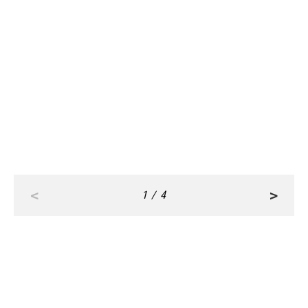
CULTURE
CULTURE
Jan, 04,2024
Jan, 03,2024
年配の方にも喜ばれる！「和菓子の
年配の方にも喜ばれる！手土産に
手土産」４選【2023年版】
ぴったり「あんこスイーツ」３選
【2023年版】
<
>
1 / 4
RANKING