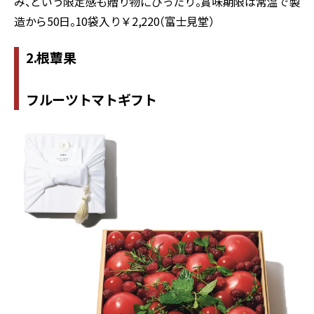
み、という限定感も贈り物にぴったり。賞味期限は常温で製
造から
50
日。
10
袋入り￥
2,220
（富士見堂）
2.根蕈果
フルーツトマトギフト