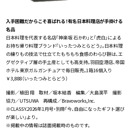
入手困難だからこそ喜ばれる！有名日本料理店が手掛ける
名品
日本料理を代表する名店「神楽坂 石かわ」と「虎白」による
お持ち帰り料理ブランド「いったつみとらどう」。日本料理
の練りもの技法で仕立てたもちもち食感のわらび餅は、エ
グゼクティブ層の手土産としても高支持。羽田空港店、帝国
ホテル東京ガルガンチュアで毎日販売。1箱16個入り
￥3,888（いったつみとらどう）
撮影／植田 翔 取材／坂本結香 編集／大島滉平 撮影
協力／UTSUWA 再構成／Bravoworks,Inc.
※CLASSY.2026年1月号・別冊「今、自由になったギフト選び
が楽しい」より。
※掲載中の情報は誌面掲載時のものです。