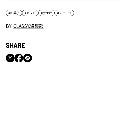
ュー】 | CLASSY.[クラッシィ]
#和菓子
#ギフト
#手土産
#スイーツ
BY
CLASSY.編集部
SHARE
RECOMMEND
満員電車も外回りも快適！身軽になれるバッグ
＆スマホショルダー3選