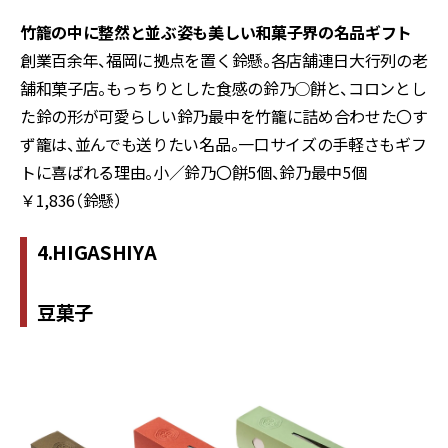
竹籠の中に整然と並ぶ姿も美しい和菓子界の名品ギフト
創業百余年、福岡に拠点を置く鈴懸。各店舗連日大行列の老
舗和菓子店。もっちりとした食感の鈴乃○餅と、コロンとし
た鈴の形が可愛らしい鈴乃最中を竹籠に詰め合わせた〇す
ず籠は、並んでも送りたい名品。一口サイズの手軽さもギフ
トに喜ばれる理由。小／鈴乃〇餅5個、鈴乃最中5個
￥1,836（鈴懸）
4.HIGASHIYA
豆菓子