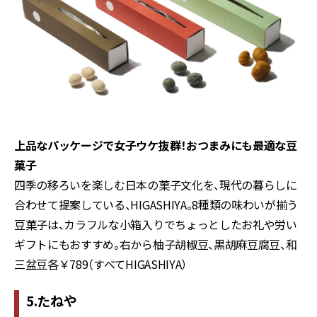
上品なパッケージで女子ウケ抜群！おつまみにも最適な豆
菓子
四季の移ろいを楽しむ日本の菓子文化を、現代の暮らしに
合わせて提案している、
HIGASHIYA
。
8
種類の味わいが揃う
豆菓子は、カラフルな小箱入りでちょっとしたお礼や労い
ギフトにもおすすめ。右から柚子胡椒豆、黒胡麻豆腐豆、和
三盆豆各￥
789
（すべて
HIGASHIYA
）
5.たねや