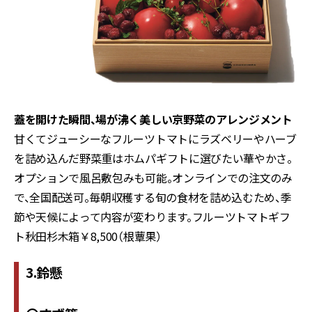
蓋を開けた瞬間、場が沸く美しい京野菜のアレンジメント
甘くてジューシーなフルーツトマトにラズベリーやハーブ
を詰め込んだ野菜重はホムパギフトに選びたい華やかさ。
オプションで風呂敷包みも可能。オンラインでの注文のみ
で、全国配送可。毎朝収穫する旬の食材を詰め込むため、季
節や天候によって内容が変わります。フルーツトマトギフ
ト秋田杉木箱￥8,500（根蕈果）
3.鈴懸