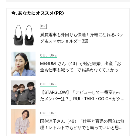
今、あなたにオススメ〈PR〉
満員電車も外回りも快適！身軽になれるバッ
グ＆スマホショルダー3選
CULTURE
MEGUMI さん（43）が経た結婚、出産「お
金も仕事も減って…でも辞めなくてよかっ
た」 | CLASSY.[クラッシィ]
CULTURE
【STARGLOW】「デビューして一番変わっ
たメンバーは？」RUI・TAIKI・GOICHIがク
ロストーク！ | CLASSY.[クラッシィ]
CULTURE
国仲涼子さん（46）「仕事と育児の両立は無
理！レトルトでもピザでも頼っていいと思う
んです」【ドラマ『終幕のロンド』インタビ