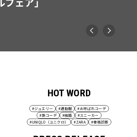
ルフェア」
HOT WORD
#ジュエリー
#通勤服
#お呼ばれコーデ
#旅コーデ
#結婚
#スニーカー
#UNIQLO（ユニクロ）
#ZARA
#骨格診断