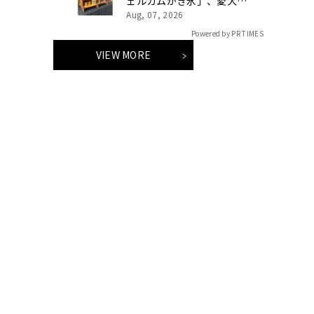
ェルカムかき氷」、愛犬用
「プライベートプール」で
Aug, 07, 2026
特別な夏休みをお届け
Powered by PR TIMES
VIEW MORE