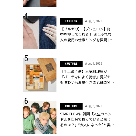
[クラッシィ]
シィ]
 13, 2025
Aug, 5, 2026
FASHION
ブランドのリ
【ブルガリ】【ブシュロン】背
0代カップルの
中を押してくれる！ おしゃれな
SSY.[クラッシ
人の愛用お仕事リングを拝見 |
CLASSY.[クラッシィ]
 18, 2025
Aug, 1, 2026
CULTURE
ティエ人気リ
【手土産４選】人気料理家が
ニティetc.
「パーティによく持参」見栄え
選ぶ人増えて
も味わいもお墨付きの老舗の名
[クラッシィ]
物とは？ | CLASSY.[クラッシィ]
 4, 2025
Aug, 5, 2026
CULTURE
急上昇【ブシ
STARGLOWに質問「人生のハン
イダルリン
ドルを自分で握っていると感じ
やすい！ |
るのは？」“大️人になった”と実
ィ]
感する瞬間【3rdシングル
『Drivin' My Life』発売】 |