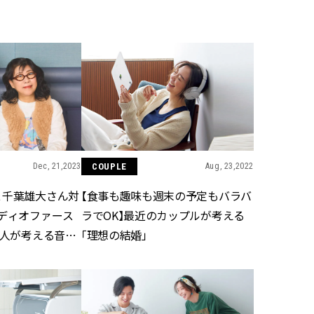
BEAUTY
Aug, 5, 2026
Feb,
BEAUTY
WEDDING
忙しい毎日に「うるおいター
結婚式に黒ドレス
ボ」を。新【SOFINA BASIC＋】
ばれで失敗しない
のお手入れでうるおってなめら
ーを解説 | CLASS
かな肌を目指す | CLASSY.[クラッ
シィ]
Dec, 21,2023
COUPLE
Aug, 23,2022
Aug, 6, 2026
Jun,
BEAUTY
WEDDING
【ヘアアクセ6選】手抜きに見え
【一生ものジュエ
＆千葉雄大さん対
【食事も趣味も週末の予定もバラバ
ない！アラサーのまとめ髪が垢
存在感が際立つ！
抜ける「即戦力アクセ」たち |
「トゥギャザー」
ーディオファース
ラでOK】最近のカップルが考える
CLASSY.[クラッシィ]
目 | CLASSY.[クラ
二人が考える音声
「理想の結婚」
Aug, 7, 2026
Mar,
BEAUTY
WEDDING
冷房・紫外線etc...「夏の隠れ乾
【トレンドの巻き
燥」を防ぐ【ベタつかない名品
式ゲスト服の鉄板
クリーム】3選＜30代のベストコ
ンピ”は『スカー