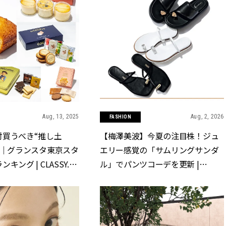
Aug, 13, 2025
Aug, 2, 2026
FASHION
対買うべき“推し土
【梅澤美波】今夏の注目株！ジュ
0｜グランスタ東京スタ
エリー感覚の「サムリングサンダ
キング | CLASSY.
ル」でパンツコーデを更新 |
]
CLASSY.[クラッシィ]