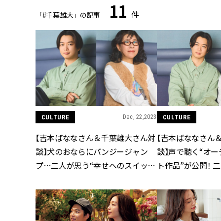
11
件
「#千葉雄大」の記事
CULTURE
Dec, 22,2023
CULTURE
【吉本ばななさん＆千葉雄大さん対
【吉本ばななさん
談】犬のおならにバンジージャン
談】声で聴く“オ
プ…二人が思う“幸せへのスイッ
ト作品”が公開！ 
チ”
コンテンツの魅力