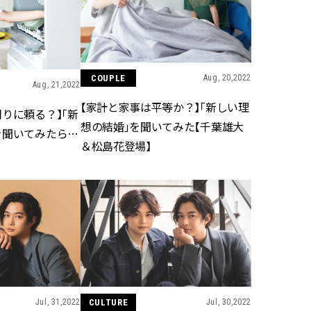
スメ＞ | CLASSY.[クラッシィ]
正解！ | CLASSY.
Nov, 17, 2025
Aug,
BEAUTY
WEDDING
【落ちない名品リップ10選】塗
【結婚指輪】人気
り直しできない・皮むけしやす
ング22選｜20〜3
COUPLE
Aug, 20,2022
Aug, 21,2022
いetc.悩みをクリア | CLASSY.[ク
エピソードも | CLA
ラッシィ]
ィ]
【家計と家事は平等か？】「新しい理
りに頼る？】「新
想の結婚」を聞いてみた【千葉雄大
を聞いてみたら…
＆松島花登場】
Aug, 5, 2026
Aug,
BEAUTY
WEDDING
夏の深刻なくすみ・色ムラにア
20万円台〜【カル
プローチ！【透明感を底上げ】
ング４選】ラブ、トリ
神コスメ３選 | CLASSY.[クラッシ
を『マリッジ』に
ィ]
ます！ | CLASSY.
Jul, 13, 2026
Sep,
BEAUTY
WEDDING
朝の“寝ぐせ直し”はもういらな
“キャトル”で人気
い！夜に仕込む「ヘアケア家
ュロン】の『ブラ
電」3選 | CLASSY.[クラッシィ]
グ』は普段使いもし
CLASSY.[クラッシ
Jul, 31,2022
CULTURE
Jul, 30,2022