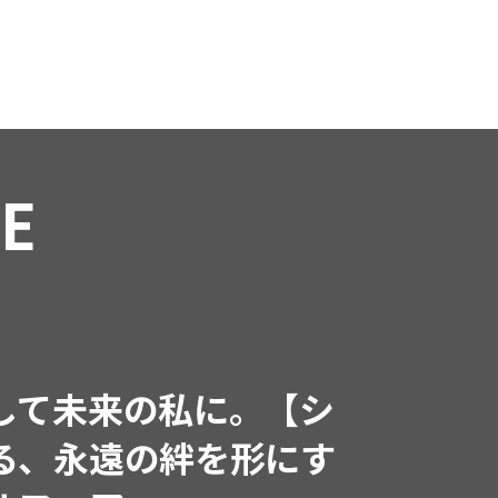
RE
して未来の私に。【シ
る、永遠の絆を形にす