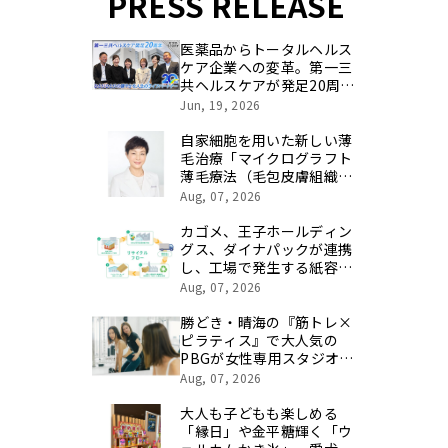
PRESS RELEASE
医薬品からトータルヘルス
ケア企業への変革。第一三
共ヘルスケアが発足20周年
を記念し、製品開発・新カ
Jun, 19, 2026
テゴリ挑戦の舞台や旧社統
合時のエピソードを社員の
自家細胞を用いた新しい薄
想いとともに振り返る特別
毛治療「マイクログラフト
映像を公開！
薄毛療法（毛包皮膚組織移
植法）」提供開始のお知ら
Aug, 07, 2026
せ 【医療法人社団 青真
会 青山エルクリニック】
カゴメ、王子ホールディン
グス、ダイナパックが連携
し、工場で発生する紙容器
損紙を段ボールへ再資源化
Aug, 07, 2026
する実証を開始
勝どき・晴海の『筋トレ×
ピラティス』で大人気の
PBGが女性専用スタジオ
（２号店）を開店。
Aug, 07, 2026
大人も子どもも楽しめる
「縁日」や金平糖輝く「ウ