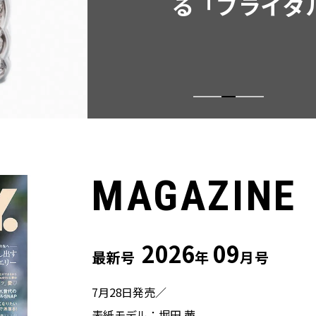
る「ブライダ
MAGAZINE
2026
09
最新号
年
月号
7月28日発売／
表紙モデル：堀田 茜