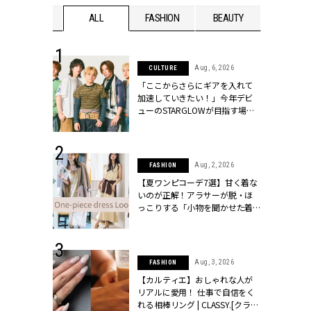
WEDDING
ALL
FASHION
BEAUTY
WEDDIN
 16, 2026
Aug, 6, 2026
CULTURE
はアリ？お呼
「ここからさらにギアを入れて
コーデ＆マナ
加速していきたい！」今年デビ
Y.[クラッシィ]
ューのSTARGLOWが目指す場所
とは？【3rdシングル『Drivin' My
Life』発売】 | CLASSY.[クラッシ
ィ]
 30, 2026
Aug, 2, 2026
FASHION
リー】1つでも
【夏ワンピコーデ7選】甘く着な
ポメラートの
いのが正解！アラサーが脱・ほ
シリーズに注
っこりする「小物を聞かせた着
ッシィ]
こなし」 | CLASSY.[クラッシィ]
 24, 2026
Aug, 3, 2026
FASHION
方３選】結婚
【カルティエ】おしゃれな人が
“シンプル黒ワ
リアルに愛用！ 仕事で自信をく
フ』で盛るのが
れる相棒リング | CLASSY.[クラッ