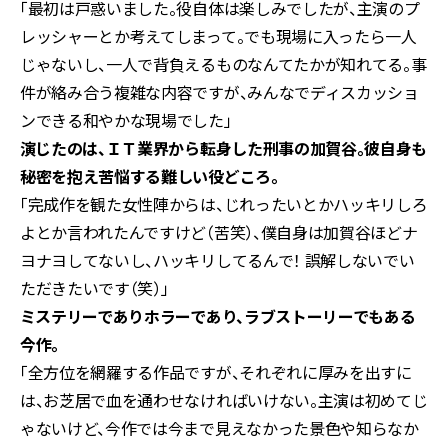
「最初は戸惑いました。役自体は楽しみでしたが、主演のプ
レッシャーとか考えてしまって。でも現場に入ったら一人
じゃないし、一人で背負えるものなんてたかが知れてる。事
件が絡み合う複雑な内容ですが、みんなでディスカッショ
ンできる和やかな現場でした」
――演じたのは、ＩＴ業界から転身した刑事の加賀谷。彼自身も
秘密を抱え苦悩する難しい役どころ。
「完成作を観た女性陣からは、じれったいとかハッキリしろ
よとか言われたんですけど（苦笑）、僕自身は加賀谷ほどナ
ヨナヨしてないし、ハッキリしてるんで！ 誤解しないでい
ただきたいです（笑）」
――ミステリーでありホラーであり、ラブストーリーでもある
今作。
「全方位を網羅する作品ですが、それぞれに厚みを出すに
は、お芝居で血を通わせなければいけない。主演は初めてじ
ゃないけど、今作では今まで見えなかった景色や知らなか