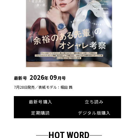
2026
09
最新号
年
月号
7月28日発売／
表紙モデル：堀田 茜
最新号購入
立ち読み
定期購読
デジタル版購入
HOT WORD