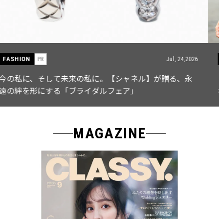
FASHION
PR
Jul, 15,2026
【ICB】人気インフルエンサーと共同制作! 週5で着たく
なる「名品ブラウス」２選
MAGAZINE