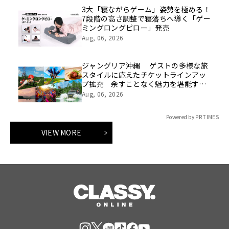
3大「寝ながらゲーム」姿勢を極める！
7段階の高さ調整で寝落ちへ導く「ゲー
ミングロングピロー」発売
Aug, 06, 2026
ジャングリア沖縄 ゲストの多様な旅
スタイルに応えたチケットラインアッ
プ拡充 余すことなく魅力を堪能する
「ロイヤルチケット」新登場
Aug, 06, 2026
Powered by PR TIMES
VIEW MORE