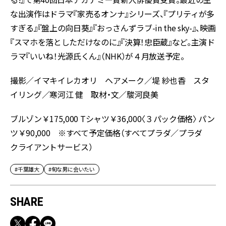
な出演作はドラマ『家売るオンナ』シリーズ、『プリティが多
すぎる』『盤上の向日葵』『おっさんずラブ-in the sky-』、映画
『スマホを落としただけなのに』『決算！忠臣蔵』など。主演ド
ラマ『いいね！光源氏くん』（NHK）が４月放送予定。
撮影／イマキイレカオリ ヘアメーク／堤 紗也香 スタ
イリング／寒河江 健 取材・文／駿河良美
ブルゾン￥175,000 Tシャツ￥36,000〈３パック価格〉 パン
ツ￥90,000 ※すべて予定価格（すべてプラダ／プラダ
クライアントサービス）
#千葉雄大
#旬な男に会いたい
SHARE