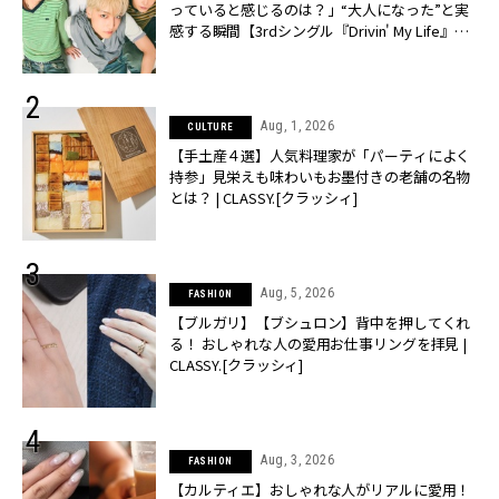
っていると感じるのは？」“大️人になった”と実
感する瞬間【3rdシングル『Drivin' My Life』発
売】 | CLASSY.[クラッシィ]
Aug, 1, 2026
CULTURE
【手土産４選】人気料理家が「パーティによく
持参」見栄えも味わいもお墨付きの老舗の名物
とは？ | CLASSY.[クラッシィ]
Aug, 5, 2026
FASHION
【ブルガリ】【ブシュロン】背中を押してくれ
る！ おしゃれな人の愛用お仕事リングを拝見 |
CLASSY.[クラッシィ]
Aug, 3, 2026
FASHION
【カルティエ】おしゃれな人がリアルに愛用！