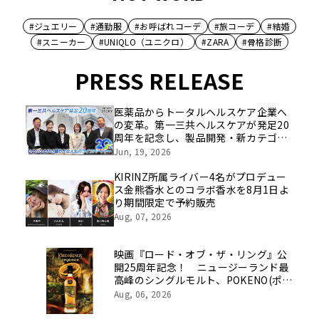
#ジュエリー
#通勤服
#お呼ばれコーデ
#旅コーデ
#結婚
#スニーカー
#UNIQLO（ユニクロ）
#ZARA
#骨格診断
PRESS RELEASE
医薬品からトータルヘルスケア企業へ
の変革。第一三共ヘルスケアが発足20
周年を記念し、製品開発・新カテゴリ
挑戦の舞台や旧社統合時のエピソード
Jun, 19, 2026
を社員の想いとともに振り返る特別映
像を公開！
KIRINZ所属ライバー4名がプロデュー
ス金熊香水とのコラボ香水を8月1日よ
り期間限定で予約販売
Aug, 07, 2026
映画『ロード・オブ・ザ・リング』公
開25周年記念！ ニュージーランド最
高峰のシングルモルト、POKENO(ポケ
ノ)より 数量限定ウイスキー「リング
Aug, 06, 2026
ベアラー」が誕生