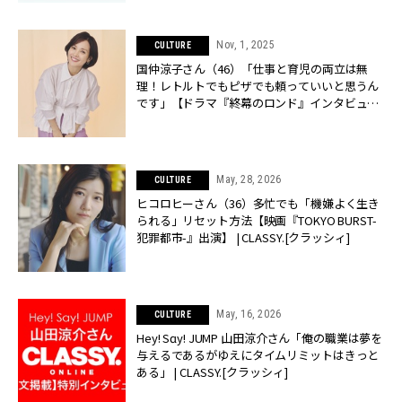
Nov, 1, 2025
CULTURE
国仲涼子さん（46）「仕事と育児の両立は無
理！レトルトでもピザでも頼っていいと思うん
です」【ドラマ『終幕のロンド』インタビュ
ー】 | CLASSY.[クラッシィ]
May, 28, 2026
CULTURE
ヒコロヒーさん（36）多忙でも「機嫌よく生き
られる」リセット方法【映画『TOKYO BURST-
犯罪都市-』出演】 | CLASSY.[クラッシィ]
May, 16, 2026
CULTURE
Hey! Sɑy! JUMP 山田涼介さん「俺の職業は夢を
与えるであるがゆえにタイムリミットはきっと
ある」 | CLASSY.[クラッシィ]