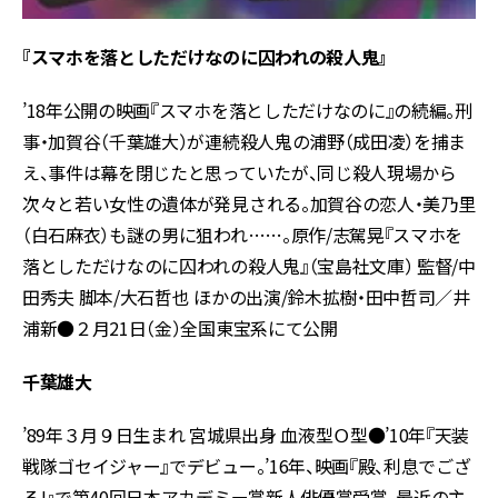
『スマホを落としただけなのに囚われの殺人鬼』
’18年公開の映画『スマホを落としただけなのに』の続編。刑
事・加賀谷（千葉雄大）が連続殺人鬼の浦野（成田凌）を捕ま
え、事件は幕を閉じたと思っていたが、同じ殺人現場から
次々と若い女性の遺体が発見される。加賀谷の恋人・美乃里
（白石麻衣）も謎の男に狙われ……。原作/志駕晃『スマホを
落としただけなのに囚われの殺人鬼』（宝島社文庫） 監督/中
田秀夫 脚本/大石哲也 ほかの出演/鈴木拡樹・田中哲司／井
浦新●２月21日（金）全国東宝系にて公開
千葉雄大
’89年３月９日生まれ 宮城県出身 血液型Ｏ型●’10年『天装
戦隊ゴセイジャー』でデビュー。’16年、映画『殿、利息でござ
る!』で第40回日本アカデミー賞新人俳優賞受賞。最近の主