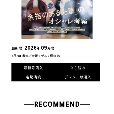
2026
09
最新号
年
月号
7月28日発売／
表紙モデル：堀田 茜
最新号購入
立ち読み
定期購読
デジタル版購入
RECOMMEND