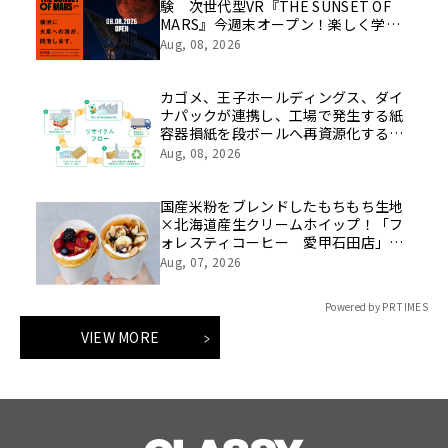
験 次世代型VR『THE SUNSET OF
MARS』今週末オープン！楽しく学べ
るパネル展やワークショップなど関連
Aug, 08, 2026
イベントも
カゴメ、王子ホールディングス、ダイ
ナパックが連携し、工場で発生する紙
容器損紙を段ボールへ再資源化する実
証を開始
Aug, 08, 2026
国産米粉をブレンドしたもちもち生地
×北海道産生クリームホイップ！「フ
ォレスティコーヒー 愛甲石田店」に
て、８月１７日（月）からクレープ販
Aug, 07, 2026
売を開始
Powered by PR TIMES
VIEW MORE