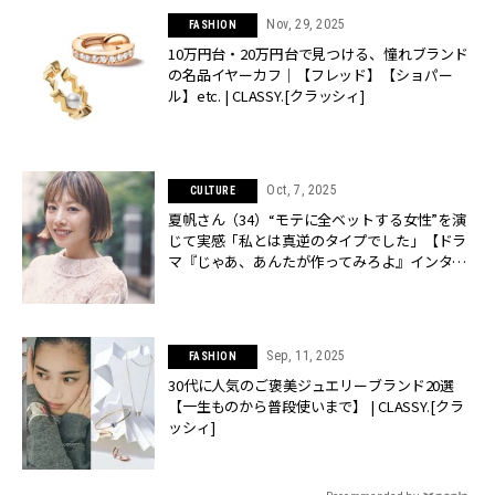
Nov, 29, 2025
FASHION
10万円台・20万円台で見つける、憧れブランド
の名品イヤーカフ｜【フレッド】【ショパー
ル】etc. | CLASSY.[クラッシィ]
Oct, 7, 2025
CULTURE
夏帆さん（34）“モテに全ベットする女性”を演
じて実感「私とは真逆のタイプでした」【ドラ
マ『じゃあ、あんたが作ってみろよ』インタビ
ュー】 | CLASSY.[クラッシィ]
Sep, 11, 2025
FASHION
30代に人気のご褒美ジュエリーブランド20選
【一生ものから普段使いまで】 | CLASSY.[クラ
ッシィ]