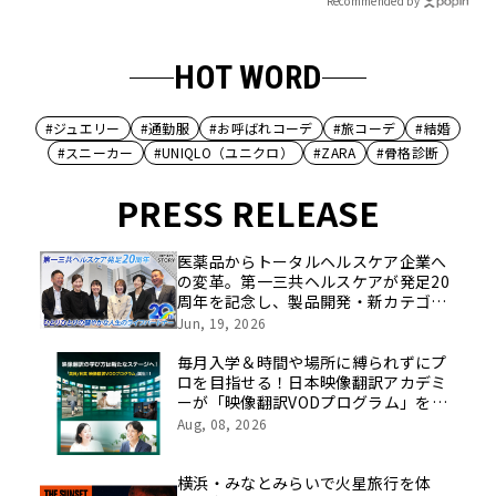
Recommended by
HOT WORD
#ジュエリー
#通勤服
#お呼ばれコーデ
#旅コーデ
#結婚
#スニーカー
#UNIQLO（ユニクロ）
#ZARA
#骨格診断
PRESS RELEASE
医薬品からトータルヘルスケア企業へ
の変革。第一三共ヘルスケアが発足20
周年を記念し、製品開発・新カテゴリ
挑戦の舞台や旧社統合時のエピソード
Jun, 19, 2026
を社員の想いとともに振り返る特別映
像を公開！
毎月入学＆時間や場所に縛られずにプ
ロを目指せる！日本映像翻訳アカデミ
ーが「映像翻訳VODプログラム」を
2026年10月より開講！
Aug, 08, 2026
横浜・みなとみらいで火星旅行を体