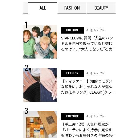
WEDDING
ALL
FASHION
BEAUTY
WEDDIN
 16, 2026
Aug, 5, 2026
CULTURE
はアリ？お呼
STARGLOWに質問「人生のハン
コーデ＆マナ
ドルを自分で握っていると感じ
Y.[クラッシィ]
るのは？」“大️人になった”と実
感する瞬間【3rdシングル
『Drivin' My Life』発売】 |
CLASSY.[クラッシィ]
 13, 2025
Aug, 4, 2026
FASHION
ブランドのリ
【ティファニー】知的でモダン
0代カップルの
な印象に。おしゃれな人が選ん
SSY.[クラッシ
だお仕事リング | CLASSY.[クラッ
シィ]
 30, 2026
Aug, 1, 2026
CULTURE
リー】1つでも
【手土産４選】人気料理家が
ポメラートの
「パーティによく持参」見栄え
シリーズに注
も味わいもお墨付きの老舗の名