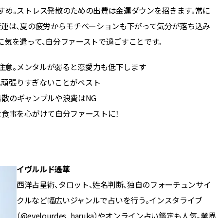
すめ。ストレス発散のための出費は金運ダウンを招きます。常に
康運は、夏の疲労からモチベーションも下がって気分が落ち込み
に気を遣って、自分ファーストで過ごすことです。
注意。メンタルが弱ると恋愛力も低下します
。頑張りすぎないことがベスト
発散のギャンブルや浪費はNG
な食事を心がけて自分ファーストに！
イヴルルド遙華
西洋占星術、タロット、姓名判断、独自のフォーチュンサイ
クルなど幅広いジャンルで占いを行う。インスタライブ
（
@evelourdes_haruka
）やオンライン占い鑑定も人気。業界