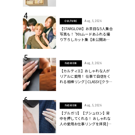
ッシィ]
物とは？ | CLASSY.[クラッシィ]
 28, 2026
Aug, 5, 2026
CULTURE
結婚指輪は“結
【STARGLOW】お茶目な5人集合
最愛リングが大
写真も！ ’90sムードあふれる撮
クラッシィ]
り下ろしカット集【未公開あ
り】 | CLASSY.[クラッシィ]
 24, 2025
Aug, 3, 2026
FASHION
れバッグ最新
【カルティエ】おしゃれな人が
プラダetc.
リアルに愛用！ 仕事で自信をく
力あり」が条
れる相棒リング | CLASSY.[クラッ
クラッシィ]
シィ]
 6, 2026
Aug, 5, 2026
FASHION
「レーストッ
【ブルガリ】【ブシュロン】背
結婚式お呼ば
中を押してくれる！ おしゃれな
LASSY.[クラ
人の愛用お仕事リングを拝見 |
CLASSY.[クラッシィ]