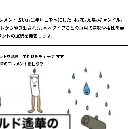
BEAUTY
レメント占い」
。生年月日を基にした
「木、花、太陽、キャンドル、
ントから導き出される、基本タイプごとの毎月の運勢や相性を更
Aug, 5, 2026
Feb,
BEAUTY
WEDDING
メントの運勢を発表
します。
夏の深刻なくすみ・色ムラにア
結婚式に黒ドレス
プローチ！【透明感を底上げ】
ばれで失敗しない
神コスメ３選 | CLASSY.[クラッシ
ーを解説 | CLASS
ィ]
ントを診断して性格をチェック！▼▼
華のエレメント相性診断
Aug, 5, 2026
Aug,
BEAUTY
WEDDING
ユニクロ名品も！日焼け対策ガ
【結婚指輪】人気
チ勢の「ないと無理」なアイテ
ング22選｜20〜3
ムハック7選 | CLASSY.[クラッシ
エピソードも | CLA
ィ]
ィ]
Aug, 5, 2026
Jun,
BEAUTY
WEDDING
忙しい毎日に「うるおいター
【一生ものジュエ
ボ」を。新【SOFINA BASIC＋】
存在感が際立つ！
のお手入れでうるおってなめら
「トゥギャザー」