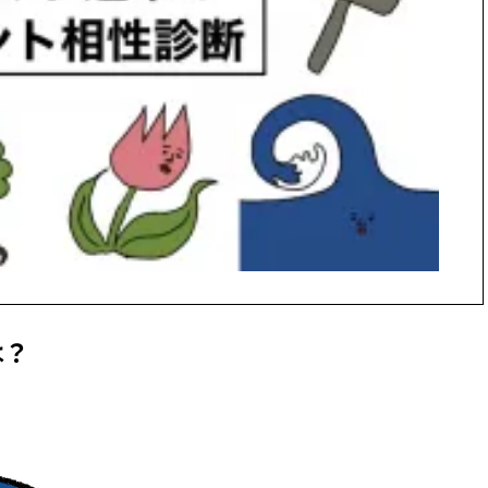
かな肌を目指す | CLASSY.[クラッ
目 | CLASSY.[クラ
シィ]
Nov, 17, 2025
Mar,
BEAUTY
WEDDING
【落ちない名品リップ10選】塗
【ティファニー】
り直しできない・皮むけしやす
び目”モチーフの
いetc.悩みをクリア | CLASSY.[ク
本命 | CLASSY.[
ラッシィ]
Aug, 4, 2026
Dec,
BEAUTY
WEDDING
【猛暑ダメージ】はまずリセッ
【結婚式のお呼ば
ト！30代の夏枯れ肌を救う「先
事情】アンテプリマ、
回りエイジングケア」美容液3選
「小さくても収納
| CLASSY.[クラッシィ]
件！ | CLASSY.[
は？
Jul, 30, 2026
Mar,
BEAUTY
WEDDING
【30代のヘアスタイル】じわじ
ワンピより新鮮！
わ人気「姫カット」ってどんな
プス×パンツ」の
ヘア？今支持されている理由っ
れコーデ【7選】 | C
て？ | CLASSY.[クラッシィ]
ッシィ]