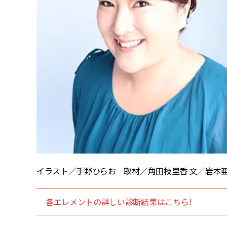
イラスト／手野ひらお 取材／角田枝里香 文／岩本亜有美
各エレメントの詳しい診断結果はこちら！