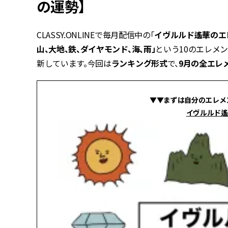
の運勢】
CLASSY.ONLINEで毎月配信中の「
イヴルルド遙華のエ
山、大地、鉄、ダイヤモンド、海、雨」
という10のエレメ
新しています。今回は
ランキング形式
で、
9月の全エレ
▼▼
まずは自分のエレメ
イヴルルド遙