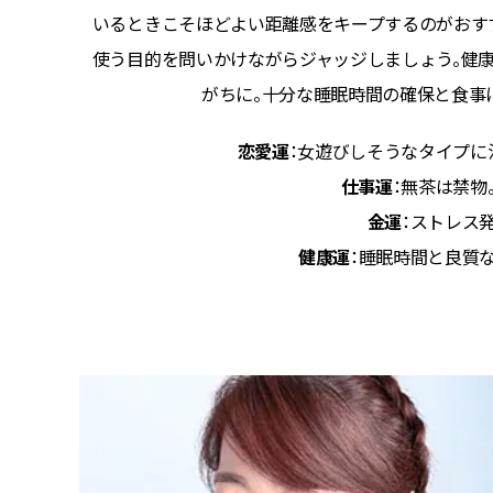
不調に鈍
いるときこそほどよい距離感をキープするのがおす
入れて、
使う目的を問いかけながらジャッジしましょう。健
がちに。十分な睡眠時間の確保と食事
恋愛運
：女遊びしそうなタイプに
仕事運
：無茶は禁物
金運
：ストレス
健康運
：睡眠時間と良質