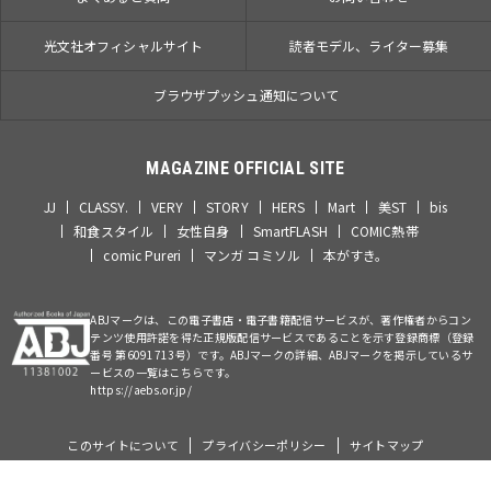
光文社オフィシャルサイト
読者モデル、ライター募集
ブラウザプッシュ通知について
MAGAZINE OFFICIAL SITE
JJ
CLASSY.
VERY
STORY
HERS
Mart
美ST
bis
和食スタイル
女性自身
SmartFLASH
COMIC熱帯
comic Pureri
マンガ コミソル
本がすき。
ABJマークは、この電子書店・電子書籍配信サービスが、著作権者からコン
テンツ使用許諾を得た正規版配信サービスであることを示す登録商標（登録
番号 第6091713号）です。ABJマークの詳細、ABJマークを掲示しているサ
ービスの一覧はこちらです。
https://aebs.or.jp/
このサイトについて
プライバシーポリシー
サイトマップ
©Kobunsha Co., Ltd. All Rights Reserved.