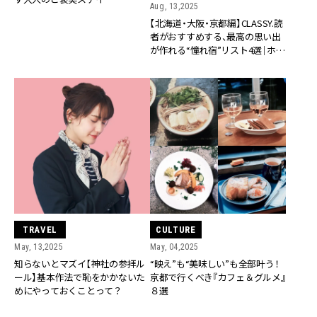
Aug, 13,2025
【北海道・大阪・京都編】CLASSY.読
者がおすすめする、最高の思い出
が作れる“憧れ宿”リスト4選｜ホテ
ル、旅館
TRAVEL
CULTURE
May, 13,2025
May, 04,2025
知らないとマズイ【神社の参拝ル
“映え”も“美味しい”も全部叶う！
ール】基本作法で恥をかかないた
京都で行くべき『カフェ＆グルメ』
めにやっておくことって？
８選