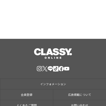
織移植法）」提供開始のお知らせ 【医
療法人社団 青真会 青山エルクリニ
Aug, 07, 2026
ック】
インフォメーション
会員登録
広告掲載について
よくあるご質問
お問い合わせ