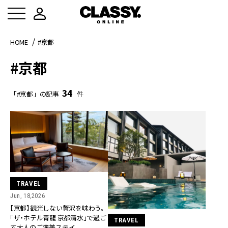
HOME
#京都
#京都
34
「#京都」の記事
件
TRAVEL
Jun, 18,2026
【京都】観光しない贅沢を味わう。
「ザ・ホテル青龍 京都清水」で過ご
TRAVEL
す大人のご褒美ステイ