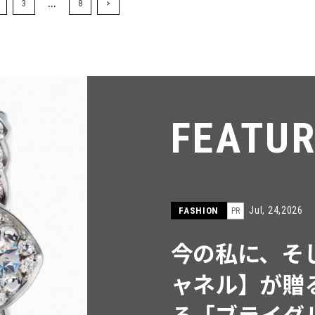
...
3
8
>
FEA
Ju
FASHION
PR
【ICB
同制作!
ウス」