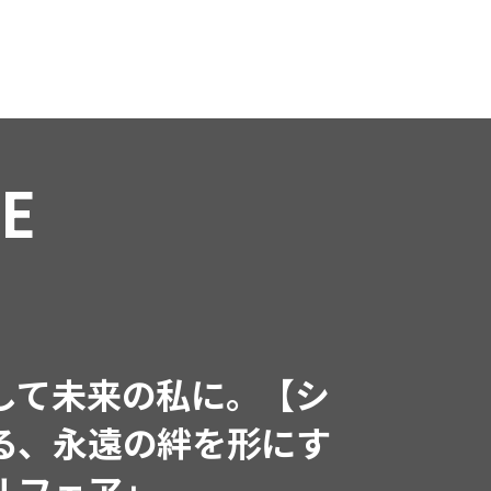
TURE
l, 15,2026
】人気インフルエンサーと共
 週5で着たくなる「名品ブラ
２選