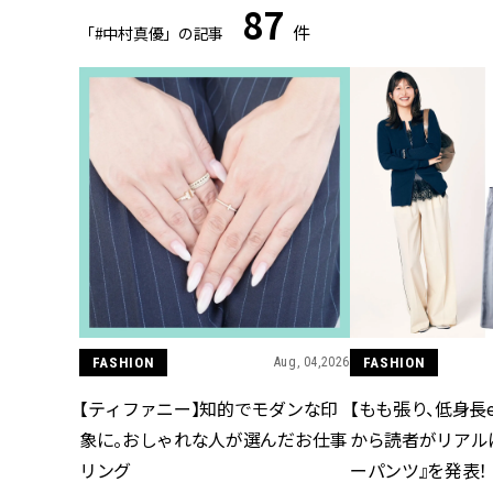
87
件
「#中村真優」の記事
FASHION
Aug, 04,2026
FASHION
【ティファニー】知的でモダンな印
【もも張り、低身長e
象に。おしゃれな人が選んだお仕事
から読者がリアル
リング
ーパンツ』を発表！