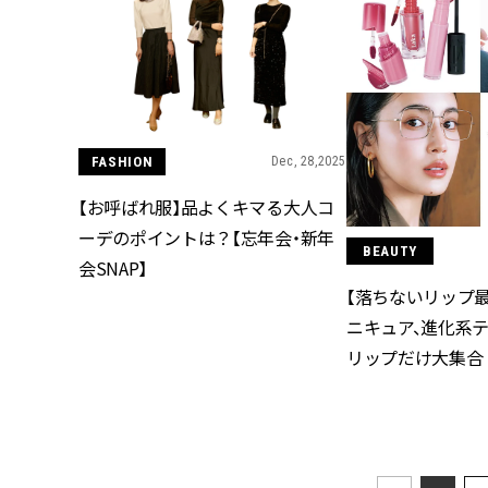
FASHION
Dec, 28,2025
【お呼ばれ服】品よくキマる大人コ
ーデのポイントは？【忘年会・新年
BEAUTY
会SNAP】
【落ちないリップ
ニキュア、進化系ティ
リップだけ大集合