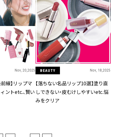
Nov, 20,2025
BEAUTY
Nov, 18,2025
最前線】リップマ
【落ちない名品リップ10選】塗り直
ントetc.、賢い
しできない・皮むけしやすいetc.悩
みをクリア