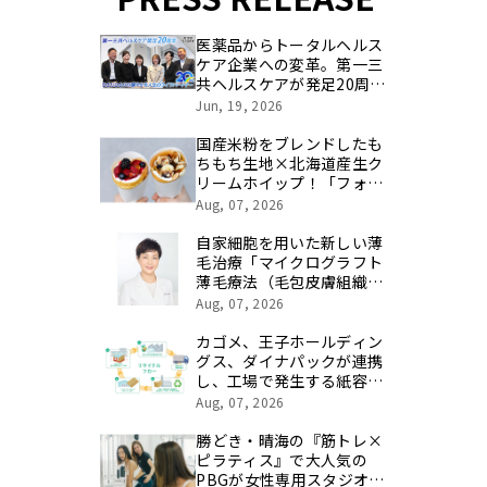
医薬品からトータルヘルス
ケア企業への変革。第一三
共ヘルスケアが発足20周年
を記念し、製品開発・新カ
Jun, 19, 2026
テゴリ挑戦の舞台や旧社統
合時のエピソードを社員の
国産米粉をブレンドしたも
想いとともに振り返る特別
ちもち生地×北海道産生ク
映像を公開！
リームホイップ！「フォレ
スティコーヒー 愛甲石田
Aug, 07, 2026
店」にて、８月１７日
（月）からクレープ販売を
自家細胞を用いた新しい薄
開始
毛治療「マイクログラフト
薄毛療法（毛包皮膚組織移
植法）」提供開始のお知ら
Aug, 07, 2026
せ 【医療法人社団 青真
会 青山エルクリニック】
カゴメ、王子ホールディン
グス、ダイナパックが連携
し、工場で発生する紙容器
損紙を段ボールへ再資源化
Aug, 07, 2026
する実証を開始
勝どき・晴海の『筋トレ×
ピラティス』で大人気の
PBGが女性専用スタジオ