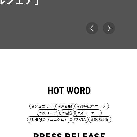
HOT WORD
#ジュエリー
#通勤服
#お呼ばれコーデ
#旅コーデ
#結婚
#スニーカー
#UNIQLO（ユニクロ）
#ZARA
#骨格診断
PRESS RELEASE