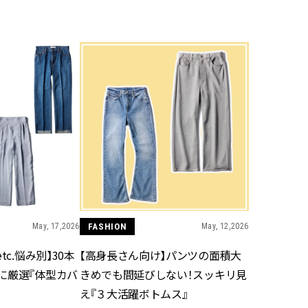
BEAUTY
Aug, 6, 2026
Feb,
BEAUTY
WEDDING
【ヘアアクセ6選】手抜きに見え
結婚式に黒ドレス
ない！アラサーのまとめ髪が垢
ばれで失敗しない
抜ける「即戦力アクセ」たち |
ーを解説 | CLASS
CLASSY.[クラッシィ]
Aug, 5, 2026
Aug,
BEAUTY
WEDDING
忙しい毎日に「うるおいター
【結婚指輪】人気
ボ」を。新【SOFINA BASIC＋】
ング22選｜20〜3
のお手入れでうるおってなめら
エピソードも | CLA
かな肌を目指す | CLASSY.[クラッ
ィ]
May, 17,2026
FASHION
May, 12,2026
シィ]
tc.悩み別】30本
【高身長さん向け】パンツの面積大
Aug, 7, 2026
Jun,
BEAUTY
WEDDING
に厳選『体型カバ
きめでも間延びしない！スッキリ見
【UV下地】酷暑に頼れる！
【一生ものジュエ
2,000円台〜3,000円台の名品3選
存在感が際立つ！
え『３大活躍ボトムス』
｜30代美容ライターが正直レビ
「トゥギャザー」