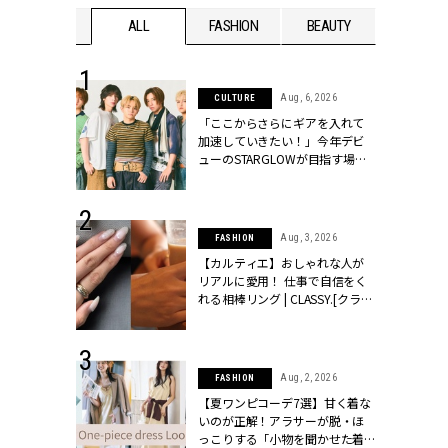
WEDDING
ALL
FASHION
BEAUTY
WEDDIN
 16, 2026
Aug, 6, 2026
CULTURE
はアリ？お呼
「ここからさらにギアを入れて
コーデ＆マナ
加速していきたい！」今年デビ
Y.[クラッシィ]
ューのSTARGLOWが目指す場所
とは？【3rdシングル『Drivin' My
Life』発売】 | CLASSY.[クラッシ
ィ]
 13, 2025
Aug, 3, 2026
FASHION
ブランドのリ
【カルティエ】おしゃれな人が
0代カップルの
リアルに愛用！ 仕事で自信をく
SSY.[クラッシ
れる相棒リング | CLASSY.[クラッ
シィ]
 30, 2026
Aug, 2, 2026
FASHION
リー】1つでも
【夏ワンピコーデ7選】甘く着な
ポメラートの
いのが正解！アラサーが脱・ほ
シリーズに注
っこりする「小物を聞かせた着