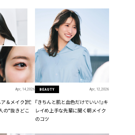
ュー | CLASSY.[クラッシィ]
目 | CLASSY.[クラ
Aug, 7, 2026
Mar,
BEAUTY
WEDDING
冷房・紫外線etc...「夏の隠れ乾
【トレンドの巻き
燥」を防ぐ【ベタつかない名品
式ゲスト服の鉄板
クリーム】3選＜30代のベストコ
ンピ”は『スカー
スメ＞ | CLASSY.[クラッシィ]
正解！ | CLASSY.
Nov, 17, 2025
Aug,
BEAUTY
WEDDING
【落ちない名品リップ10選】塗
20万円台〜【カル
り直しできない・皮むけしやす
ング４選】ラブ、トリ
いetc.悩みをクリア | CLASSY.[ク
を『マリッジ』に
ラッシィ]
ます！ | CLASSY.
Apr, 14,2026
BEAUTY
Apr, 12,2026
ヘア＆メイク】忙
『きちんと肌と血色だけでいい！』キ
Aug, 5, 2026
Sep,
BEAUTY
WEDDING
人の“抜きどこ
レイめ上手な先輩に聞く朝メイク
夏の深刻なくすみ・色ムラにア
“キャトル”で人気
のコツ
プローチ！【透明感を底上げ】
ュロン】の『ブラ
神コスメ３選 | CLASSY.[クラッシ
グ』は普段使いもし
ィ]
CLASSY.[クラッシ