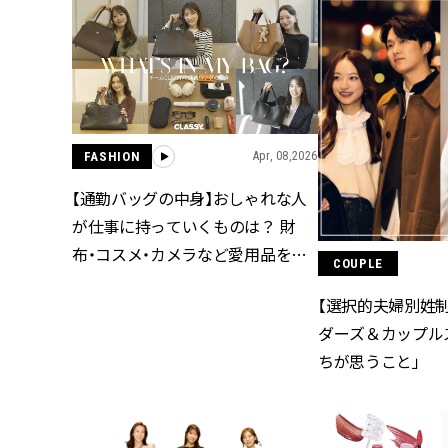
FASHION
Apr, 08,2026
【通勤バッグの中身】おしゃれな人
が仕事に持っていくものは？ 財
布・コスメ・カメラなど愛用品を公
COUPLE
開
【選択的夫婦別姓制度
ダーズ＆カップル
ちが思うこと」