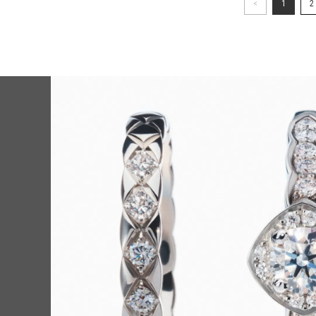
<
1
2