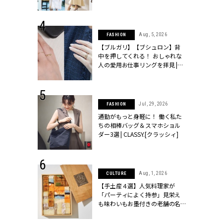
ッシィ]
こなし」 | CLASSY.[クラッシィ]
 24, 2026
Aug, 5, 2026
FASHION
方３選】結婚
【ブルガリ】【ブシュロン】背
“シンプル黒ワ
中を押してくれる！ おしゃれな
フ』で盛るのが
人の愛用お仕事リングを拝見 |
[クラッシィ]
CLASSY.[クラッシィ]
 18, 2025
Jul, 29, 2026
FASHION
ティエ人気リ
通勤がもっと身軽に！ 働く私た
ニティetc.
ちの相棒バッグ＆スマホショル
選ぶ人増えて
ダー3選 | CLASSY.[クラッシィ]
[クラッシィ]
 4, 2025
Aug, 1, 2026
CULTURE
急上昇【ブシ
【手土産４選】人気料理家が
イダルリン
「パーティによく持参」見栄え
やすい！ |
も味わいもお墨付きの老舗の名
ィ]
物とは？ | CLASSY.[クラッシィ]