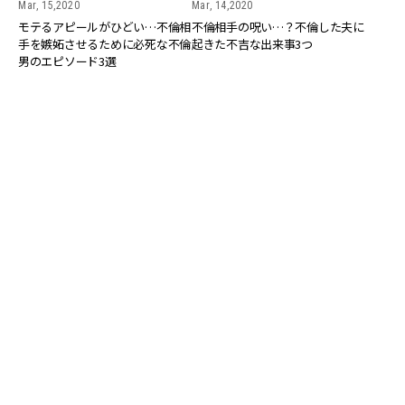
Mar, 15,2020
Mar, 14,2020
モテるアピールがひどい…不倫相
不倫相手の呪い…？不倫した夫に
手を嫉妬させるために必死な不倫
起きた不吉な出来事3つ
男のエピソード3選
COUPLE
COUPLE
Mar, 06,2020
Mar, 03,2020
そこまでするの…？ 不倫夫がバ
周りが羨むカップルでも不倫!? 仲
レないためにコッソリやってるこ
良し夫婦の浮気発覚エピソード3
と3つ
つ