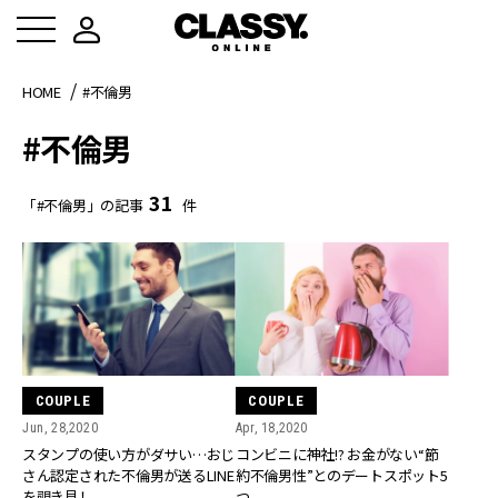
HOME
#不倫男
#不倫男
31
「#不倫男」の記事
件
COUPLE
COUPLE
Jun, 28,2020
Apr, 18,2020
スタンプの使い方がダサい…おじ
コンビニに神社!? お金がない“節
さん認定された不倫男が送るLINE
約不倫男性”とのデートスポット5
を覗き見！
つ