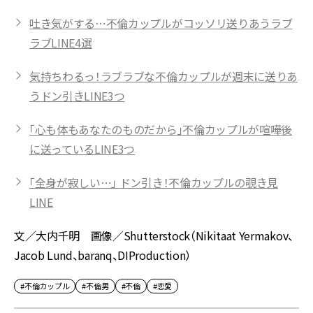
吐き気がする…不倫カップルがコッソリ送りあうラブ
ラブLINE4選
気持ちわるっ！ラブラブな不倫カップルが週末に送りあ
うドン引きLINE3つ
「心も体もあなたのものだから」不倫カップルが喧嘩後
に送っているLINE3つ
「全身が寂しい…」 ドン引き！不倫カップルの覗き見
LINE
文／大内千明 画像／Shutterstock（Nikitaat Yermakov、
Jacob Lund、baranq、DIProduction）
#不倫カップル
#不倫男
#不倫
#恋愛