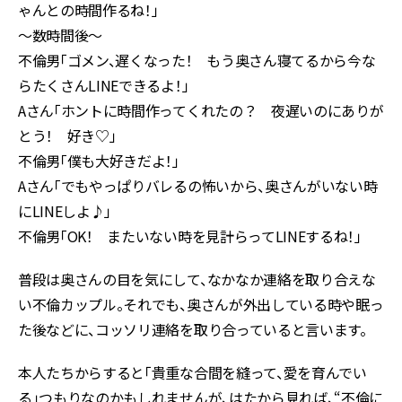
ゃんとの時間作るね！」
～数時間後～
不倫男「ゴメン、遅くなった！ もう奥さん寝てるから今な
らたくさんLINEできるよ！」
Aさん「ホントに時間作ってくれたの？ 夜遅いのにありが
とう！ 好き♡」
不倫男「僕も大好きだよ！」
Aさん「でもやっぱりバレるの怖いから、奥さんがいない時
にLINEしよ♪」
不倫男「OK！ またいない時を見計らってLINEするね！」
普段は奥さんの目を気にして、なかなか連絡を取り合えな
い不倫カップル。それでも、奥さんが外出している時や眠っ
た後などに、コッソリ連絡を取り合っていると言います。
本人たちからすると「貴重な合間を縫って、愛を育んでい
る」つもりなのかもしれませんが、はたから見れば、“不倫に