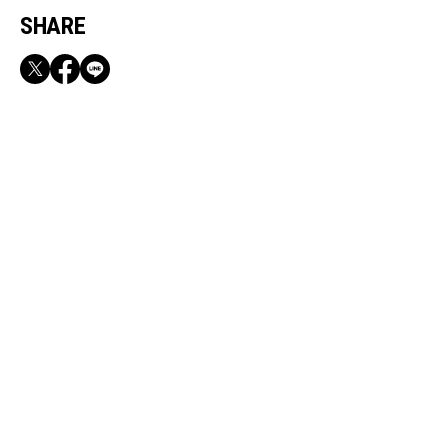
SHARE
RECOMMEND
満員電車も外回りも快適！身軽になれるバッグ
＆スマホショルダー3選
Dec, 26, 2025
COUPLE
帰省ストレスで消耗しない！自分を大切にする