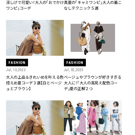
涼しげで可愛い！大人の「おでかけ
真夏の「キャミワンピ」大人の着こ
ワンピ」コーデ
なしテクニック５選
FASHION
FASHION
Jul, 13,2023
Jul, 02,2023
大人の上品＆きれいめを叶える色
ベージュやブラウンが好きすぎる
控えめ夏コーデ３選【白とベージ
大人に！「大人の高見え配色コー
ュとブラウン】
デ」夏の正解２つ