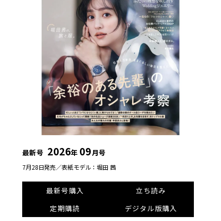
2026
09
最新号
年
月号
7月28日発売／
表紙モデル：堀田 茜
最新号購入
立ち読み
定期購読
デジタル版購入