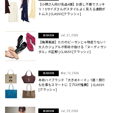
【小柄さん向け名品4選】お直し不要でスッキ
リ！Sサイズさんがスタイルよく見える通勤ボ
トムス | CLASSY.[クラッシィ]
Jul, 31, 2026
FASHION
【梅澤美波】ただのビーサンじゃ物足りない！
大人カジュアルが即あか抜ける「ヌーディサン
ダル」の正解 | CLASSY.[クラッシィ]
Mar, 12, 2026
FASHION
本命ハイブランド「大きめトート」7選！旅行
も仕事もスマートに【プロが推薦】 | CLASSY.
[クラッシィ]
Jul, 29, 2026
FASHION