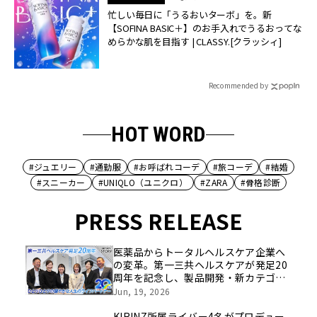
忙しい毎日に「うるおいターボ」を。新
【SOFINA BASIC＋】のお手入れでうるおってな
めらかな肌を目指す | CLASSY.[クラッシィ]
Recommended by
HOT WORD
#ジュエリー
#通勤服
#お呼ばれコーデ
#旅コーデ
#結婚
#スニーカー
#UNIQLO（ユニクロ）
#ZARA
#骨格診断
PRESS RELEASE
医薬品からトータルヘルスケア企業へ
の変革。第一三共ヘルスケアが発足20
周年を記念し、製品開発・新カテゴリ
挑戦の舞台や旧社統合時のエピソード
Jun, 19, 2026
を社員の想いとともに振り返る特別映
像を公開！
KIRINZ所属ライバー4名がプロデュー