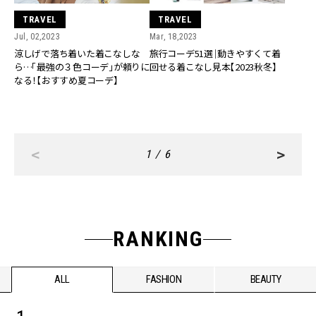
TRAVEL
TRAVEL
Jul, 02,2023
Mar, 18,2023
涼しげで落ち着いた着こなしな
旅行コーデ51選｜動きやすくて着
ら…「最強の３色コーデ」が頼りに
回せる着こなし見本【2023秋冬】
なる！【おすすめ夏コーデ】
<
>
1 / 6
RANKING
ALL
FASHION
BEAUTY