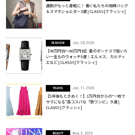
通勤がもっと身軽に！ 働く私たちの相棒バッグ
＆スマホショルダー3選 | CLASSY.[クラッシィ]
Jun, 28, 2026
FASHION
【40万円台〜60万円台】夏のボーナスで狙いた
い一生ものウォッチ5選｜エルメス、カルティ
エなど | CLASSY.[クラッシィ]
Jun, 11, 2026
TRAVEL
【5年後もときめく！】1万円台からの“一枚で
サマになる”高コスパな「旅ワンピ」９選 |
CLASSY.[クラッシィ]
Aug, 5, 2026
BEAUTY