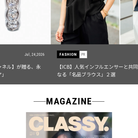
FASHION
PR
Jul, 15,2026
【ICB】人気インフルエンサーと共同制作! 週5で着たく
なる「名品ブラウス」２選
MAGAZINE