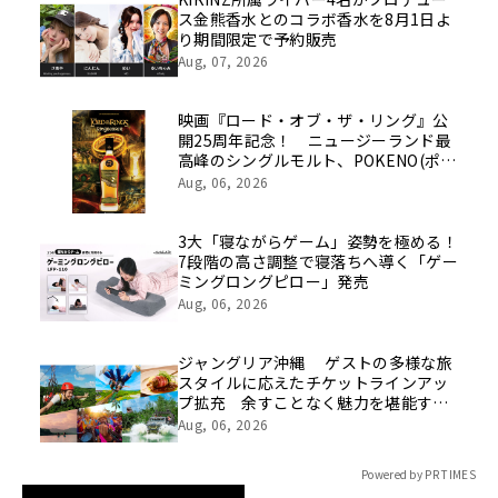
ス金熊香水とのコラボ香水を8月1日よ
り期間限定で予約販売
Aug, 07, 2026
映画『ロード・オブ・ザ・リング』公
開25周年記念！ ニュージーランド最
高峰のシングルモルト、POKENO(ポケ
ノ)より 数量限定ウイスキー「リング
Aug, 06, 2026
ベアラー」が誕生
3大「寝ながらゲーム」姿勢を極める！
7段階の高さ調整で寝落ちへ導く「ゲー
ミングロングピロー」発売
Aug, 06, 2026
ジャングリア沖縄 ゲストの多様な旅
スタイルに応えたチケットラインアッ
プ拡充 余すことなく魅力を堪能する
「ロイヤルチケット」新登場
Aug, 06, 2026
Powered by PR TIMES