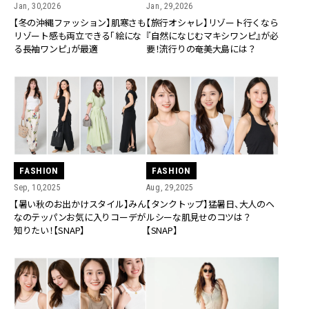
Jan, 30,2026
Jan, 29,2026
【冬の沖縄ファッション】肌寒さも
【旅行オシャレ】リゾート行くなら
リゾート感も両立できる「絵にな
『自然になじむマキシワンピ』が必
る長袖ワンピ」が最適
要！流行りの奄美大島には？
FASHION
FASHION
Sep, 10,2025
Aug, 29,2025
【暑い秋のお出かけスタイル】みん
【タンクトップ】猛暑日、大人のヘ
なのテッパンお気に入りコーデが
ルシーな肌見せのコツは？
知りたい！【SNAP】
【SNAP】