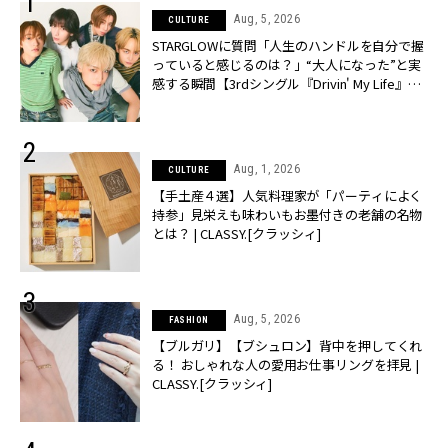
Aug, 5, 2026
CULTURE
STARGLOWに質問「人生のハンドルを自分で握
っていると感じるのは？」“大️人になった”と実
感する瞬間【3rdシングル『Drivin' My Life』発
売】 | CLASSY.[クラッシィ]
Aug, 1, 2026
CULTURE
【手土産４選】人気料理家が「パーティによく
持参」見栄えも味わいもお墨付きの老舗の名物
とは？ | CLASSY.[クラッシィ]
Aug, 5, 2026
FASHION
【ブルガリ】【ブシュロン】背中を押してくれ
る！ おしゃれな人の愛用お仕事リングを拝見 |
CLASSY.[クラッシィ]