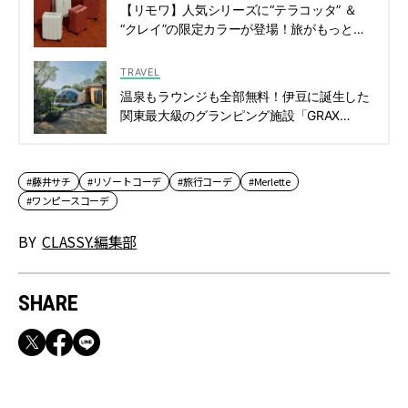
【リモワ】人気シリーズに“テラコッタ” ＆
“クレイ”の限定カラーが登場！旅がもっと洗
練される新色に注目 | CLASSY.[クラッシィ]
TRAVEL
温泉もラウンジも全部無料！伊豆に誕生した
関東最大級のグランピング施設「GRAX
EARTH FIELD」で叶う大人の贅沢ステイ |
CLASSY.[クラッシィ]
#藤井サチ
#リゾートコーデ
#旅行コーデ
#Merlette
#ワンピースコーデ
BY
CLASSY.編集部
SHARE