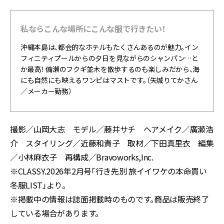
私ならこんな場所にこんな服で行きたい！
沖縄本島は、都会的なホテルもたくさんあるのが魅力。イン
フィニティプールからの夕日を見ながらのシャンパン…と
か最高！ 備瀬のフクギ並木を散歩するのも楽しみだから、海
にも自然にも映えるワンピはマストです。（矢城りてかさん
／メーカー勤務）
撮影／山岡大志 モデル／藤井サチ ヘアメイク／廣瀬浩
介 スタイリング／近藤和貴子 取材／下田真里衣 編集
／小林麻衣子 再構成／Bravoworks,Inc.
※CLASSY.2026年2月号「行き先別 旅イイワケの本命買い
冬服LIST」より。
※掲載中の情報は誌面掲載時のものです。商品は販売終了
している場合があります。