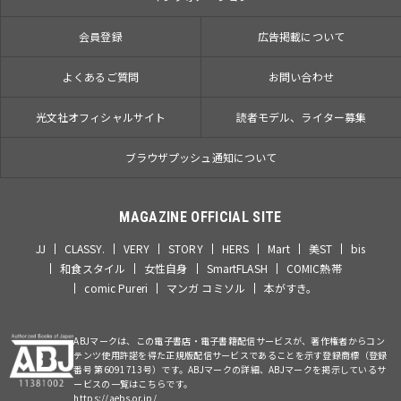
会員登録
広告掲載について
よくあるご質問
お問い合わせ
光文社オフィシャルサイト
読者モデル、ライター募集
ブラウザプッシュ通知について
MAGAZINE OFFICIAL SITE
JJ
CLASSY.
VERY
STORY
HERS
Mart
美ST
bis
和食スタイル
女性自身
SmartFLASH
COMIC熱帯
comic Pureri
マンガ コミソル
本がすき。
ABJマークは、この電子書店・電子書籍配信サービスが、著作権者からコン
テンツ使用許諾を得た正規版配信サービスであることを示す登録商標（登録
番号 第6091713号）です。ABJマークの詳細、ABJマークを掲示しているサ
ービスの一覧はこちらです。
https://aebs.or.jp/