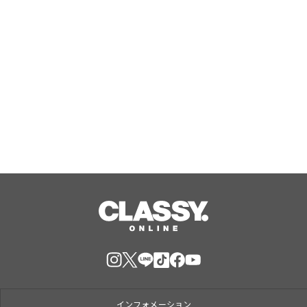
Aug, 07, 2026
この秋の正解コーデを、セットで。パ
ンツもスカートも気分で選べる、シア
ーニット×サテンボトムの「秋映えコ
ーデSET」が登場
Aug, 07, 2026
インフォメーション