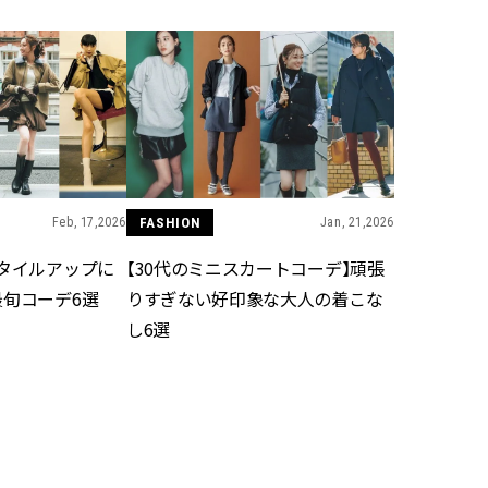
スメ＞ | CLASSY.[クラッシィ]
正解！ | CLASSY.
Aug, 8, 2026
Jun,
BEAUTY
WEDDING
【シャネル】「ココ マドモアゼ
【一生ものジュエ
ル クラッシュ アプソリュ」の限
存在感が際立つ！
定カフェが登場！世界観に没入
「トゥギャザー」
できる体験型イベントが開催 |
目 | CLASSY.[クラ
CLASSY.[クラッシィ]
Feb, 17,2026
FASHION
Jan, 21,2026
Aug, 5, 2026
Aug,
BEAUTY
WEDDING
忙しい毎日に「うるおいター
20万円台〜【カル
スタイルアップに
【30代のミニスカートコーデ】頑張
ボ」を。新【SOFINA BASIC＋】
ング４選】ラブ、トリ
最旬コーデ6選
りすぎない好印象な大人の着こな
のお手入れでうるおってなめら
を『マリッジ』に
かな肌を目指す | CLASSY.[クラッ
ます！ | CLASSY.
し6選
シィ]
Sep, 25, 2025
Nov,
BEAUTY
WEDDING
マルジェラの“レプリカ”に新作
【結婚式のお呼ば
も！注目度急上昇の『フレグラ
りとカブらない「
ンス』５選 | CLASSY.[クラッシ
ルエット」が正解！ | 
ィ]
ラッシィ]