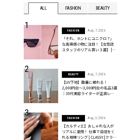
WEDDING
ALL
FASHION
BEAUTY
WEDDIN
 16, 2026
Aug, 7, 2026
FASHION
はアリ？お呼
「それ、ホントにユニクロ？」
コーデ＆マナ
な高揚感小物に注目！【女性誌
Y.[クラッシィ]
スタッフのリアル買い３選】 |
CLASSY.[クラッシィ]
 13, 2025
Aug, 7, 2026
BEAUTY
ブランドのリ
【UV下地】酷暑に頼れる！
0代カップルの
2,000円台〜3,000円台の名品3選
SSY.[クラッシ
｜30代美容ライターが正直レビ
ュー | CLASSY.[クラッシィ]
 24, 2026
Aug, 3, 2026
FASHION
方３選】結婚
【カルティエ】おしゃれな人が
“シンプル黒ワ
リアルに愛用！ 仕事で自信をく
フ』で盛るのが
れる相棒リング | CLASSY.[クラッ