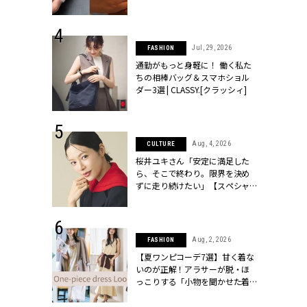
[クラッシィ]
シィ]
 30, 2026
Jul, 29, 2026
FASHION
リー】1つでも
通勤がもっと身軽に！ 働く私た
ポメラートの
ちの相棒バッグ＆スマホショル
シリーズに注
ダー3選 | CLASSY.[クラッシィ]
ッシィ]
 18, 2025
Aug, 4, 2026
CULTURE
ティエ人気リ
桜井ユキさん「安定に満足した
ニティetc.
ら、そこで終わり。限界を決め
選ぶ人増えて
ずに走り続けたい」【スペシャ
[クラッシィ]
ルドラマ『しあわせは食べて寝
て待て ～早春の養生編～』】 |
CLASSY.[クラッシィ]
 24, 2025
Aug, 2, 2026
FASHION
れワンピ】周
【夏ワンピコーデ7選】甘く着な
リラックスシ
いのが正解！アラサーが脱・ほ
CLASSY.[ク
っこりする「小物を聞かせた着
こなし」 | CLASSY.[クラッシィ]