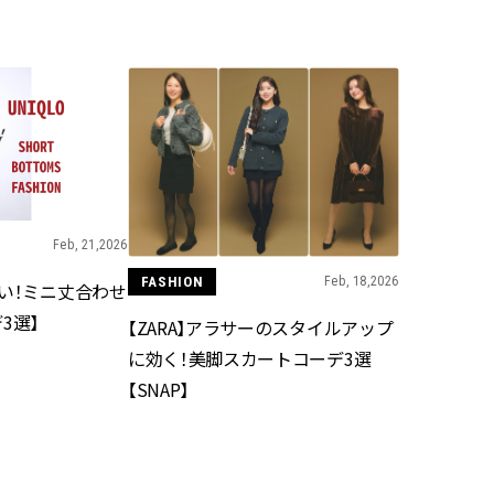
BEAUTY
Aug, 7, 2026
Feb,
BEAUTY
WEDDING
【UV下地】酷暑に頼れる！
結婚式に黒ドレス
2,000円台〜3,000円台の名品3選
ばれで失敗しない
｜30代美容ライターが正直レビ
ーを解説 | CLASS
ュー | CLASSY.[クラッシィ]
Feb, 21,2026
Aug, 6, 2026
Aug,
BEAUTY
WEDDING
FASHION
Feb, 18,2026
い！ミニ丈合わせ
【ヘアアクセ6選】手抜きに見え
【結婚指輪】人気
ない！アラサーのまとめ髪が垢
ング22選｜20〜3
3選】
【ZARA】アラサーのスタイルアップ
抜ける「即戦力アクセ」たち |
エピソードも | CLA
CLASSY.[クラッシィ]
ィ]
に効く！美脚スカートコーデ3選
【SNAP】
Aug, 7, 2026
Mar,
BEAUTY
WEDDING
冷房・紫外線etc...「夏の隠れ乾
【トレンドの巻き
燥」を防ぐ【ベタつかない名品
式ゲスト服の鉄板
クリーム】3選＜30代のベストコ
ンピ”は『スカー