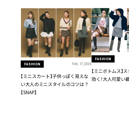
FASHION
FASHION
Feb, 17,2026
【ミニボトムス】
【ミニスカート】子供っぽく見えな
効く！大人可愛い
い大人のミニスタイルのコツは？
【SNAP】