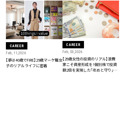
CAREER
CAREER
Feb, 03,2026
Feb, 11,2026
【29歳女性の投資のリアル】浪費
【夢は40歳でFIRE】29歳マーケ職女
家こそ資産形成を！個別株で投資
子のリアルライフに密着
額2倍を実現した「攻めと守り」の
マネー術
CAREER
CAREER
Nov, 24,2025
Nov, 23,2025