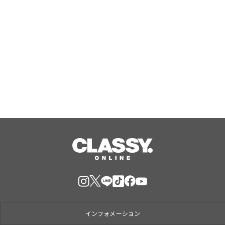
【第8回おおきに祭｜8/29・30開催】
☆初開催☆「おおきにプロレス」 情報
公開しました！
Aug, 09, 2026
インフォメーション