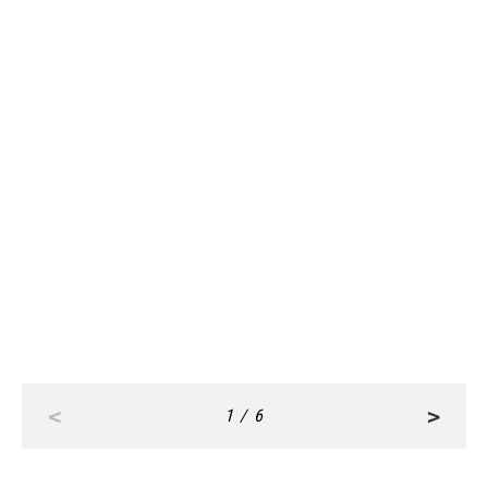
CAREER
CAREER
Nov, 07,2025
Nov, 05,2025
【30代夫婦のお金バランス】夫
【今どき夫婦のお金事情】収入は全
は“支出”担当、妻は“貯金”担当で
額共通口座へ、出費は定額にして
効率よく自由も謳歌！
効率よく貯金！
<
>
1 / 6