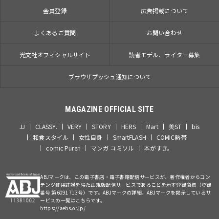
会員登録
広告掲載について
よくあるご質問
お問い合わせ
光文社オフィシャルサイト
読者モデル、ライター募集
ブラウザプッシュ通知について
MAGAZINE OFFICIAL SITE
JJ
CLASSY.
VERY
STORY
HERS
Mart
美ST
bis
和食スタイル
女性自身
SmartFLASH
COMIC熱帯
comic Pureri
マンガ コミソル
本がすき。
ABJマークは、この電子書店・電子書籍配信サービスが、著作権者からコン
テンツ使用許諾を得た正規版配信サービスであることを示す登録商標（登録
番号 第6091713号）です。ABJマークの詳細、ABJマークを掲示しているサ
ービスの一覧はこちらです。
https://aebs.or.jp/