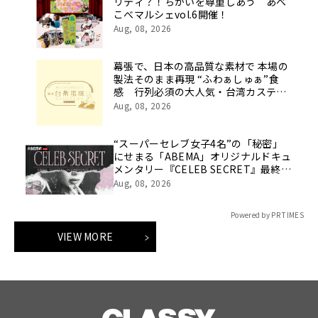
リティ？！ちがいを尊重しあう あべ
こべマルシェvol.6開催！
Aug, 08, 2026
幕張で、日本の高品質な素材で 本場の
製法そのまま再現 “ふわぁしゅぁ”食
感 行列必須の大人気・台湾カステラ
が買える！
Aug, 08, 2026
“スーパーセレブ女子4名”の「秘密」
にせまる「ABEMA」オリジナルドキュ
メンタリー『CELEB SECRET』最終話
を目前に、番組MC陣の指原莉乃、満島
Aug, 08, 2026
真之介、河野純喜、松井ケムリからコ
メント到着
Powered by PR TIMES
VIEW MORE