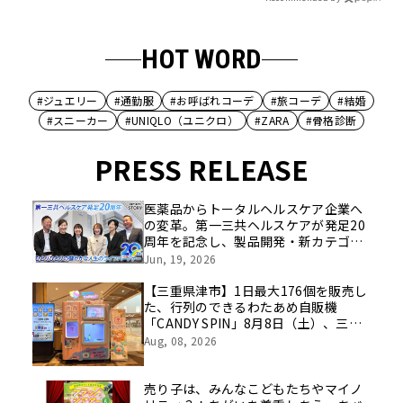
HOT WORD
#ジュエリー
#通勤服
#お呼ばれコーデ
#旅コーデ
#結婚
#スニーカー
#UNIQLO（ユニクロ）
#ZARA
#骨格診断
PRESS RELEASE
医薬品からトータルヘルスケア企業へ
の変革。第一三共ヘルスケアが発足20
周年を記念し、製品開発・新カテゴリ
挑戦の舞台や旧社統合時のエピソード
Jun, 19, 2026
を社員の想いとともに振り返る特別映
像を公開！
【三重県津市】1日最大176個を販売し
た、行列のできるわたあめ自販機
「CANDY SPIN」8月8日（土）、三重
県津市のイオンモール津南に設置。
Aug, 08, 2026
売り子は、みんなこどもたちやマイノ