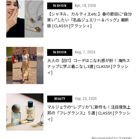
Apr, 18, 2026
FASHION
【シャネル、カルティエetc.】春の節目に“自分
買い”したい『名品ジュエリー＆バッグ』最新
版 | CLASSY.[クラッシィ]
Aug, 7, 2026
FASHION
大人の【白T】コーデはこなれ感が肝！ 海外ス
ナップに学ぶ着こなし3選 | CLASSY.[クラッシ
ィ]
Sep, 25, 2025
BEAUTY
マルジェラの“レプリカ”に新作も！注目度急上
昇の『フレグランス』５選 | CLASSY.[クラッシ
ィ]
Recommended by