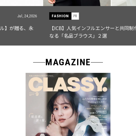
FASHION
PR
Jul, 15,2026
【ICB】人気インフルエンサーと共同制作! 週5で着たく
なる「名品ブラウス」２選
MAGAZINE