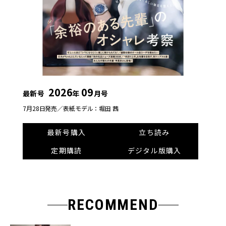
2026
09
最新号
年
月号
7月28日発売／
表紙モデル：堀田 茜
最新号購入
立ち読み
定期購読
デジタル版購入
RECOMMEND