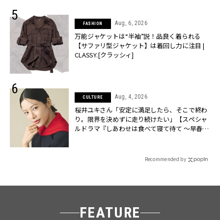
Aug, 6, 2026
FASHION
万能ジャケットは“半袖”説！品良く着られる
【サファリ型ジャケット】は着回し力に注目 |
CLASSY.[クラッシィ]
Aug, 4, 2026
CULTURE
桜井ユキさん「安定に満足したら、そこで終わ
り。限界を決めずに走り続けたい」【スペシャ
ルドラマ『しあわせは食べて寝て待て ～早春の
養生編～』】 | CLASSY.[クラッシィ]
Recommended by
FEATURE