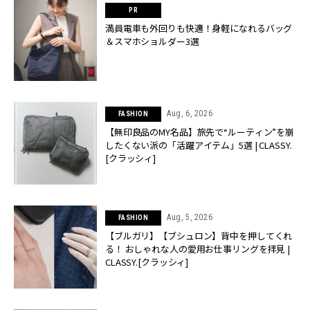
満員電車も外回りも快適！身軽になれるバッグ
＆スマホショルダー3選
Aug, 6, 2026
FASHION
【無印良品のMY名品】旅先で“ルーティン”を崩
したくない派の「活躍アイテム」5選 | CLASSY.
[クラッシィ]
Aug, 5, 2026
FASHION
【ブルガリ】【ブシュロン】背中を押してくれ
る！ おしゃれな人の愛用お仕事リングを拝見 |
CLASSY.[クラッシィ]