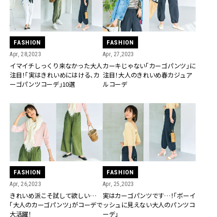
FASHION
FASHION
Apr, 28,2023
Apr, 27,2023
イマイチしっくり来なかった大人
カーキじゃない「カーゴパンツ」に
注目！「実はきれいめにはける、カ
注目！大人のきれいめ春カジュア
ーゴパンツコーデ」10選
ルコーデ
FASHION
FASHION
Apr, 26,2023
Apr, 25,2023
きれいめ派こそ試して欲しい…
実はカーゴパンツです…！「ボーイ
「大人のカーゴパンツ」がコーデで
ッシュに見えない大人のパンツコ
大活躍！
ーデ」