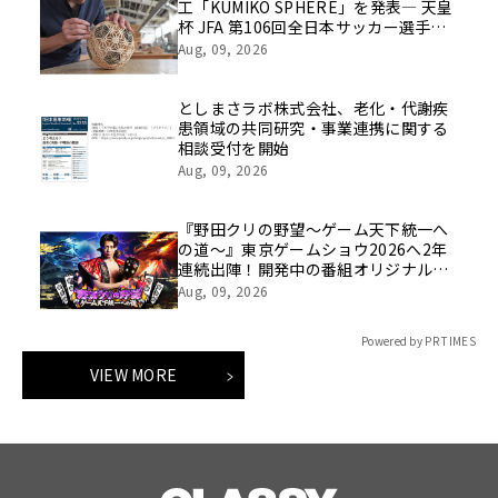
工「KUMIKO SPHERE」を発表― 天皇
杯 JFA 第106回全日本サッカー選手権
大会の公式ビジュアルにも採用 ―
Aug, 09, 2026
としまさラボ株式会社、老化・代謝疾
患領域の共同研究・事業連携に関する
相談受付を開始
Aug, 09, 2026
『野田クリの野望～ゲーム天下統一へ
の道～』東京ゲームショウ2026へ2年
連続出陣！開発中の番組オリジナルゲ
ームを世界最速体験！失敗したら即
Aug, 09, 2026
「打ち首」！？しんや＆青木マッチョ
参加のイベントも開催！
Powered by PR TIMES
VIEW MORE