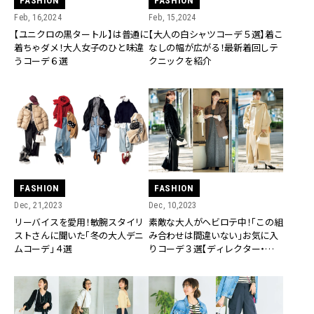
FASHION
FASHION
Feb, 16,2024
Feb, 15,2024
【ユニクロの黒タートル】は普通に
【大人の白シャツコーデ５選】着こ
着ちゃダメ！大人女子のひと味違
なしの幅が広がる！最新着回しテ
うコーデ６選
クニックを紹介
FASHION
FASHION
Dec, 21,2023
Dec, 10,2023
リーバイスを愛用！敏腕スタイリ
素敵な大人がヘビロテ中！「この組
ストさんに聞いた「冬の大人デニ
み合わせは間違いない」お気に入
ムコーデ」４選
りコーデ３選【ディレクター・佐藤
涼実さんの場合】