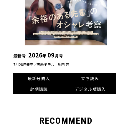
2026
09
最新号
年
月号
7月28日発売／
表紙モデル：堀田 茜
最新号購入
立ち読み
定期購読
デジタル版購入
RECOMMEND