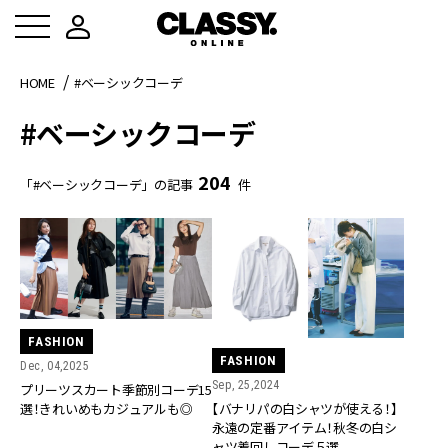
HOME
#ベーシックコーデ
#ベーシックコーデ
204
「#ベーシックコーデ」の記事
件
FASHION
FASHION
Dec, 04,2025
Sep, 25,2024
プリーツスカート季節別コーデ15
選！きれいめもカジュアルも◎
【バナリパの白シャツが使える！】
永遠の定番アイテム！秋冬の白シ
ャツ着回しコーデ５選