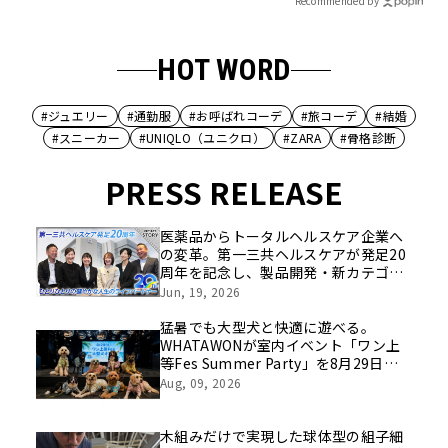
Recommended by
HOT WORD
#ジュエリー
#通勤服
#お呼ばれコーデ
#旅コーデ
#結婚
#スニーカー
#UNIQLO（ユニクロ）
#ZARA
#骨格診断
PRESS RELEASE
医薬品からトータルヘルスケア企業へ
の変革。第一三共ヘルスケアが発足20
周年を記念し、製品開発・新カテゴリ
挑戦の舞台や旧社統合時のエピソード
Jun, 19, 2026
を社員の想いとともに振り返る特別映
像を公開！
猛暑でも大型犬と快適に遊べる。
WHATAWONが室内イベント「ワン上
等Fes Summer Party」を8月29日開
催
Aug, 09, 2026
木組みだけで実現した球体型の組子細