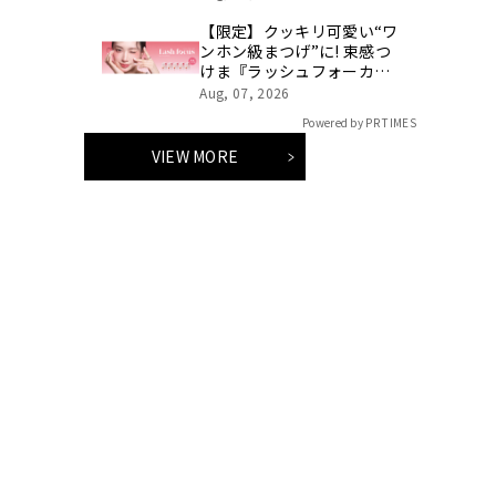
ス）」
【限定】クッキリ可愛い“ワ
ンホン級まつげ”に! 束感つ
けま『ラッシュフォーカ
ス』新デザイン5型が登場
Aug, 07, 2026
Powered by PR TIMES
VIEW MORE