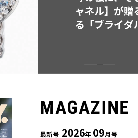
同制作! 週5
ウス」２選
MAGAZINE
2026
09
最新号
年
月号