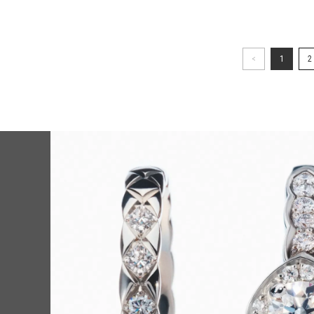
<
1
2