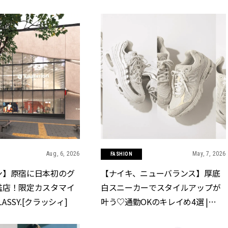
Aug, 6, 2026
May, 7, 2026
FASHION
ン】原宿に日本初のグ
【ナイキ、ニューバランス】厚底
艦店！限定カスタマイ
白スニーカーでスタイルアップが
LASSY.[クラッシィ]
叶う♡通勤OKのキレイめ4選 |
CLASSY.[クラッシィ]