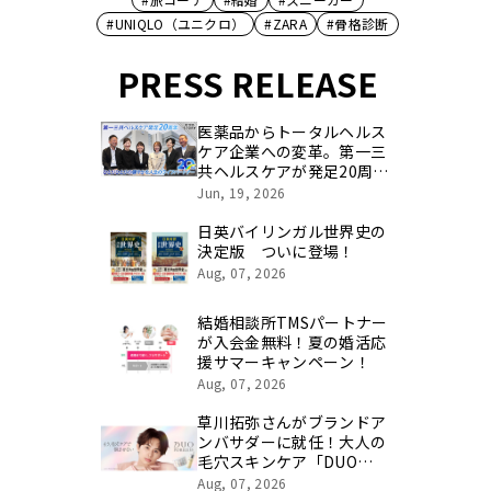
#UNIQLO（ユニクロ）
#ZARA
#骨格診断
PRESS RELEASE
医薬品からトータルヘルス
ケア企業への変革。第一三
共ヘルスケアが発足20周年
を記念し、製品開発・新カ
Jun, 19, 2026
テゴリ挑戦の舞台や旧社統
合時のエピソードを社員の
日英バイリンガル世界史の
想いとともに振り返る特別
決定版 ついに登場！
映像を公開！
Aug, 07, 2026
結婚相談所TMSパートナー
が入会金無料！夏の婚活応
援サマーキャンペーン！
Aug, 07, 2026
草川拓弥さんがブランドア
ンバサダーに就任！大人の
毛穴スキンケア「DUO
PORELESS（デュオ ポアレ
Aug, 07, 2026