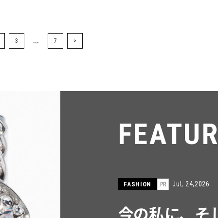
...
3
7
>
FEATU
Jul, 15,2026
FASHION
PR
【ICB】人気