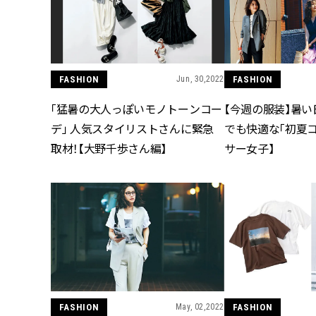
FASHION
Jun, 30,2022
FASHION
「猛暑の大人っぽいモノトーンコー
【今週の服装】暑
デ」 人気スタイリストさんに緊急
でも快適な「初夏コ
取材！【大野千歩さん編】
サー女子】
FASHION
May, 02,2022
FASHION