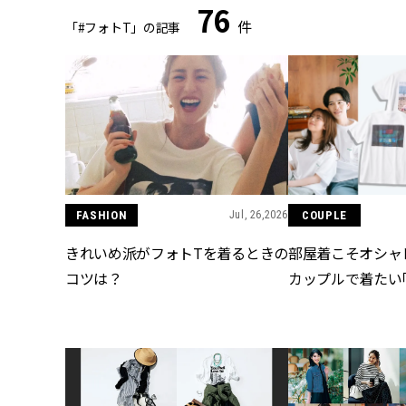
76
件
「#フォトT」の記事
FASHION
Jul, 26,2026
COUPLE
きれいめ派がフォトTを着るときの
部屋着こそオシャ
コツは？
カップルで着たい「