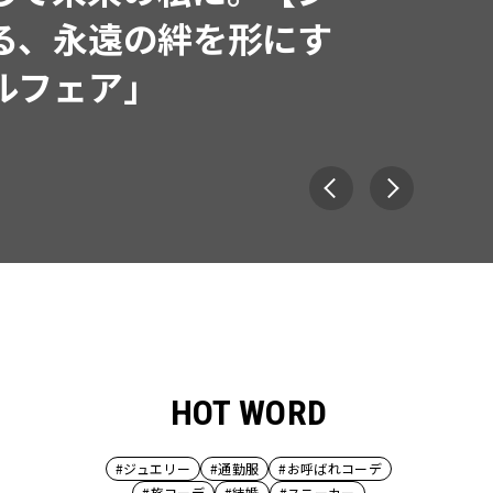
で着たくなる「名品ブラ
HOT WORD
#ジュエリー
#通勤服
#お呼ばれコーデ
#旅コーデ
#結婚
#スニーカー