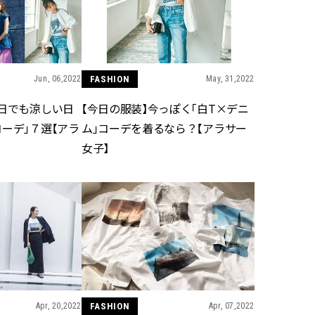
ィ]
ィ]
Nov, 17, 2025
Mar,
BEAUTY
WEDDING
【落ちない名品リップ10選】塗
【トレンドの巻き
り直しできない・皮むけしやす
式ゲスト服の鉄板
Jun, 06,2022
FASHION
May, 31,2022
いetc.悩みをクリア | CLASSY.[ク
ンピ”は『スカー
ラッシィ]
正解！ | CLASSY.
い日でも涼しい日
【今日の服装】今っぽく「白T×デニ
ーデ」７選【アラ
ム」コーデを着るなら？【アラサー
女子】
Aug, 7, 2026
Aug,
BEAUTY
WEDDING
冷房・紫外線etc...「夏の隠れ乾
20万円台〜【カル
燥」を防ぐ【ベタつかない名品
ング４選】ラブ、トリ
クリーム】3選＜30代のベストコ
を『マリッジ』に
スメ＞ | CLASSY.[クラッシィ]
ます！ | CLASSY.
Jul, 13, 2026
Mar,
BEAUTY
WEDDING
朝の“寝ぐせ直し”はもういらな
失敗しない“ゲスト
い！夜に仕込む「ヘアケア家
リー】にある！結
電」3選 | CLASSY.[クラッシィ]
にも使える上質ベー
CLASSY.[クラッシ
Apr, 20,2022
FASHION
Apr, 07,2022