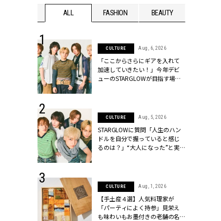
WEDDING
ALL
FASHION
BEAUTY
WEDDIN
 16, 2026
Aug, 6, 2026
CULTURE
はアリ？お呼
「ここからさらにギアを入れて
コーデ＆マナ
加速していきたい！」今年デビ
Y.[クラッシィ]
ューのSTARGLOWが目指す場所
とは？【3rdシングル『Drivin' My
Life』発売】 | CLASSY.[クラッシ
ィ]
 30, 2026
Aug, 5, 2026
CULTURE
リー】1つでも
STARGLOWに質問「人生のハン
ポメラートの
ドルを自分で握っていると感じ
シリーズに注
るのは？」“大️人になった”と実
ッシィ]
感する瞬間【3rdシングル
『Drivin' My Life』発売】 |
CLASSY.[クラッシィ]
 13, 2025
Aug, 1, 2026
CULTURE
ブランドのリ
【手土産４選】人気料理家が
0代カップルの
「パーティによく持参」見栄え
SSY.[クラッシ
も味わいもお墨付きの老舗の名