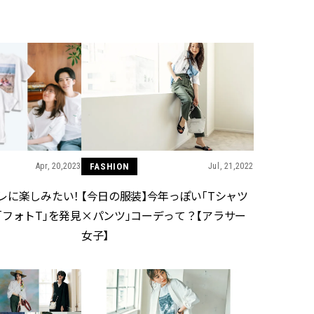
BEAUTY
Aug, 5, 2026
Feb,
BEAUTY
WEDDING
忙しい毎日に「うるおいター
結婚式に黒ドレス
ボ」を。新【SOFINA BASIC＋】
ばれで失敗しない
のお手入れでうるおってなめら
ーを解説 | CLASS
かな肌を目指す | CLASSY.[クラッ
シィ]
Apr, 20,2023
FASHION
Jul, 21,2022
Aug, 6, 2026
Jun,
BEAUTY
WEDDING
【ヘアアクセ6選】手抜きに見え
【一生ものジュエ
レに楽しみたい！
【今日の服装】今年っぽい「Tシャツ
ない！アラサーのまとめ髪が垢
存在感が際立つ！
抜ける「即戦力アクセ」たち |
「トゥギャザー」
フォトT」を発見
×パンツ」コーデって？【アラサー
CLASSY.[クラッシィ]
目 | CLASSY.[クラ
女子】
Aug, 5, 2026
Aug,
BEAUTY
WEDDING
ユニクロ名品も！日焼け対策ガ
【結婚指輪】人気
チ勢の「ないと無理」なアイテ
ング22選｜20〜3
ムハック7選 | CLASSY.[クラッシ
エピソードも | CLA