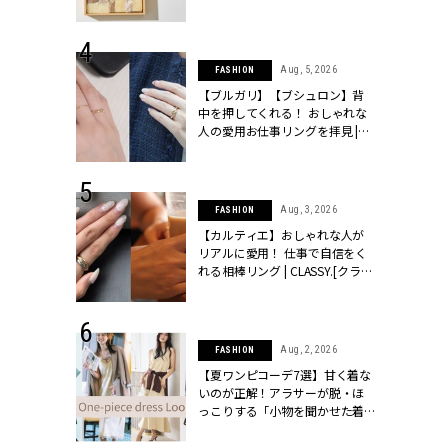
物とは？ | CLASSY.[クラッシィ]
 24, 2026
Aug, 5, 2026
FASHION
方３選】結婚
【ブルガリ】【ブシュロン】背
“シンプル黒ワ
中を押してくれる！ おしゃれな
フ』で盛るのが
人の愛用お仕事リングを拝見 |
[クラッシィ]
CLASSY.[クラッシィ]
 18, 2025
Aug, 3, 2026
FASHION
ティエ人気リ
【カルティエ】おしゃれな人が
ニティetc.
リアルに愛用！ 仕事で自信をく
選ぶ人増えて
れる相棒リング | CLASSY.[クラッ
[クラッシィ]
シィ]
 24, 2026
Aug, 2, 2026
FASHION
服”は【セオ
【夏ワンピコーデ7選】甘く着な
婚式にも仕事
いのが正解！アラサーが脱・ほ
シック４選 |
っこりする「小物を聞かせた着
ィ]
こなし」 | CLASSY.[クラッシィ]