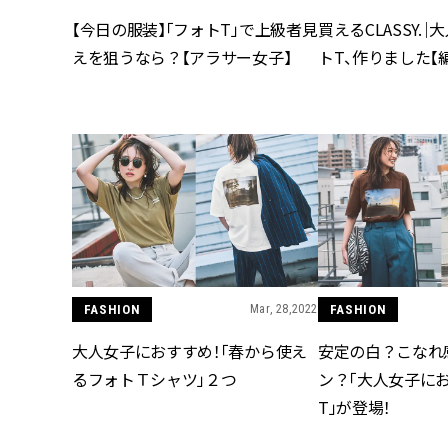
【今日の服装】「フォトT」で上級者見
買えるCLASSY.
えを狙うなら？【アラサー女子】
トT、作りました【編
FASHION
Mar, 28,2022
FASHION
大人女子におすすめ！「春から使え
安定の白？こなれ
るフォトＴシャツ」２つ
ン？「大人女子に
T」が登場！