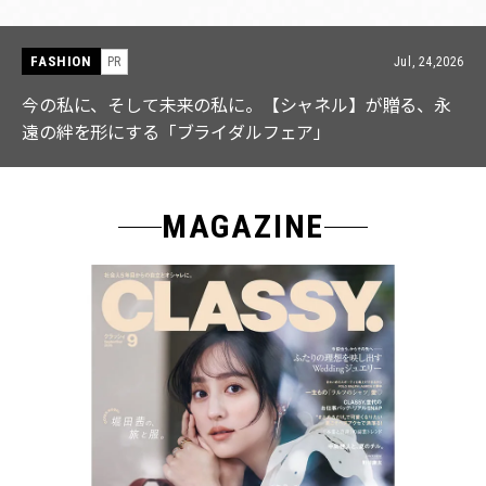
FASHION
ul, 24,2026
PR
J
る、永
【ICB】人気インフルエンサーと共同制作! 週5で
なる「名品ブラウス」２選
MAGAZINE