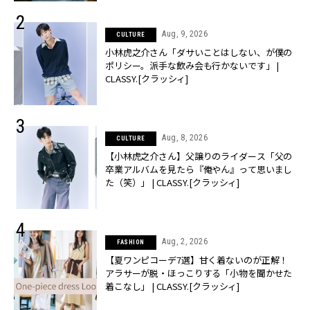
Aug, 9, 2026
CULTURE
小林虎之介さん「ダサいことはしない、が僕の
ポリシー。派手な飲み会も行かないです」 |
CLASSY.[クラッシィ]
Aug, 8, 2026
CULTURE
【小林虎之介さん】父譲りのライダース「父の
卒業アルバムを見たら『俺やん』って思いまし
た（笑）」 | CLASSY.[クラッシィ]
Aug, 2, 2026
FASHION
【夏ワンピコーデ7選】甘く着ないのが正解！
アラサーが脱・ほっこりする「小物を聞かせた
着こなし」 | CLASSY.[クラッシィ]