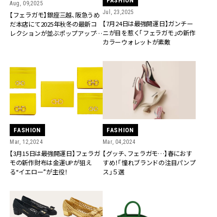
FASHION
Aug, 09,2025
Jul, 23,2025
【フェラガモ】銀座三越、阪急うめ
【7月24日は最強開運日】ガンチー
だ本店にて2025年秋冬の最新コ
ニが目を惹く「フェラガモ」の新作
レクションが並ぶポップアップを
カラーウォレットが素敵
開催！
FASHION
FASHION
Mar, 12,2024
Mar, 04,2024
【3月15日は最強開運日】フェラガ
【グッチ、フェラガモ…】春におす
モの新作財布は金運UPが狙え
すめ！「憧れブランドの注目パンプ
る“イエロー”が主役！
ス」５選