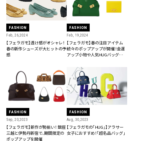
FASHION
FASHION
Feb, 26,2024
Feb, 19,2024
【フェラガモ】透け感がオシャレ！
【フェラガモ】春の注目アイテム
春の新作シューズが大ヒットの予
続々のポップアップが開催！金運
感
アップ小物や人気HUGバッグのミ
ニサイズも。
FASHION
FASHION
Sep, 20,2023
Aug, 30,2023
【フェラガモ】新作が勢揃い！ 銀座
【フェラガモの「HUG」】アラサー
三越と伊勢丹新宿で、期間限定の
女子におすすめ！「超名品バッグ」
ポップアップを開催