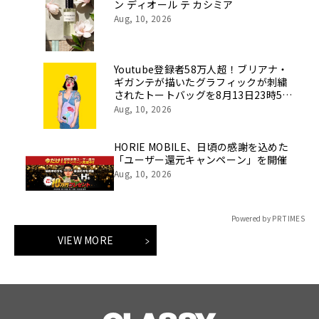
ン ディオール テ カシミア
Aug, 10, 2026
Youtube登録者58万人超！ブリアナ・
ギガンテが描いたグラフィックが刺繍
されたトートバッグを8月13日23時59
分まで期間限定で新発売！
Aug, 10, 2026
HORIE MOBILE、日頃の感謝を込めた
「ユーザー還元キャンペーン」を開催
Aug, 10, 2026
Powered by PR TIMES
VIEW MORE