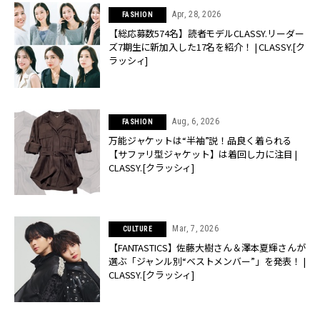
Apr, 28, 2026
FASHION
【総応募数574名】読者モデルCLASSY.リーダー
ズ7期生に新加入した17名を紹介！ | CLASSY.[ク
ラッシィ]
Aug, 6, 2026
FASHION
万能ジャケットは“半袖”説！品良く着られる
【サファリ型ジャケット】は着回し力に注目 |
CLASSY.[クラッシィ]
Mar, 7, 2026
CULTURE
【FANTASTICS】佐藤大樹さん＆澤本夏輝さんが
選ぶ「ジャンル別“ベストメンバー”」を発表！ |
CLASSY.[クラッシィ]