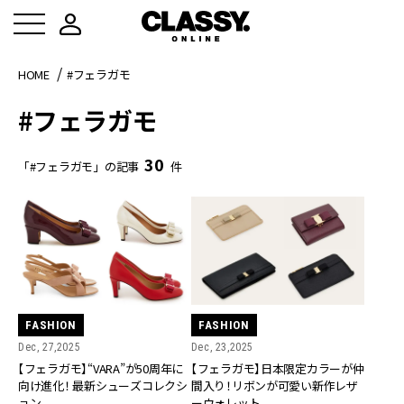
HOME
#フェラガモ
#フェラガモ
30
「#フェラガモ」の記事
件
FASHION
FASHION
Dec, 27,2025
Dec, 23,2025
【フェラガモ】“VARA”が50周年に
【フェラガモ】日本限定カラーが仲
向け進化！ 最新シューズコレクシ
間入り！リボンが可愛い新作レザ
ョン
ーウォレット