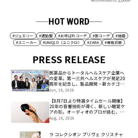
Recommended by
HOT WORD
#ジュエリー
#通勤服
#お呼ばれコーデ
#旅コーデ
#結婚
#スニーカー
#UNIQLO（ユニクロ）
#ZARA
#骨格診断
PRESS RELEASE
医薬品からトータルヘルスケア企業へ
の変革。第一三共ヘルスケアが発足20
周年を記念し、製品開発・新カテゴリ
挑戦の舞台や旧社統合時のエピソード
Jun, 19, 2026
を社員の想いとともに振り返る特別映
像を公開！
【8月7日より特選タイムセール開催】
20年の音響技術が導く、新しい聴覚ケ
アの形。オーディオのプロが挑む、画
期的なスクリーン操作対応次世代スマ
Aug, 10, 2026
ート集音器「Cearvol」
ラ コレクシオン プリヴェ クリスチャ