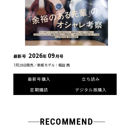
2026
09
最新号
年
月号
7月28日発売／
表紙モデル：堀田 茜
最新号購入
立ち読み
定期購読
デジタル版購入
RECOMMEND