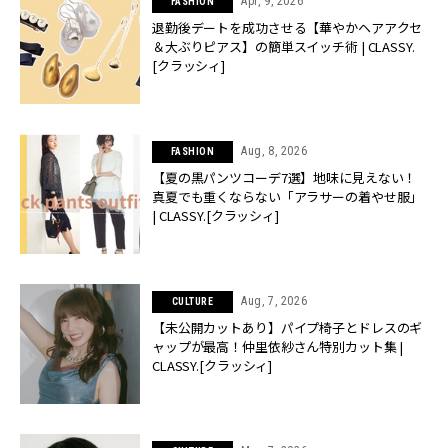
Apr, 9, 2026
FASHION
退勤後デートを成功させる【華やかヘアアクセ
＆大ぶりピアス】の簡単スイッチ術 | CLASSY.
[クラッシィ]
Aug, 8, 2026
FASHION
【夏の黒パンツコーデ7選】地味に見えない！
真夏でも重くならない「アラサーの着やせ服」
| CLASSY.[クラッシィ]
Aug, 7, 2026
CULTURE
【未公開カットあり】パイプ椅子とドレスのギ
ャップが最高！仲里依紗さん特別カット集 |
CLASSY.[クラッシィ]