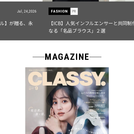
FASHION
PR
Jul, 15,2026
【ICB】人気インフルエンサーと共同制作! 週5で着たく
なる「名品ブラウス」２選
MAGAZINE