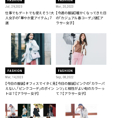
FASHION
FASHION
Jul, 29,2023
Mar, 20,2023
仕事でもデートでも使えそう！大
【今週の服装】暖かくなってきた日
人女子の「華やか夏アイテム」７
の「カジュアル春コーデ」7選【ア
選
ラサー女子】
FASHION
FASHION
Mar, 14,2023
Sep, 08,2022
【今日の服装】オフィスでイタく見
【今日の服装】ピンクの「カラーパ
えない、「ピンクコーデ」のポイン
ンツ」と相性がよい旬のカラーっ
トは？【アラサー女子】
て？【アラサー女子】