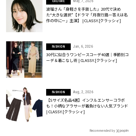
May, 7, 2026
CULTURE
波瑠さん「身軽さを手放した」20代で決め
た“大きな選択”【ドラマ「月夜行路ー答えは名
作の中にー」主演】 | CLASSY.[クラッシィ]
Jan, 6, 2026
FASHION
30代に似合うワンピースコーデ40選｜季節別コ
ーデ＆着こなし術 | CLASSY.[クラッシィ]
Aug, 2, 2026
FASHION
【Sサイズ名品4選】インフルエンサーコラボ
も！小柄なアラサーが着負けない人気ブランド
| CLASSY.[クラッシィ]
Recommended by