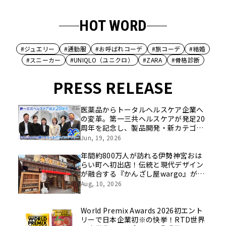
HOT WORD
#ジュエリー
#通勤服
#お呼ばれコーデ
#旅コーデ
#結婚
#スニーカー
#UNIQLO（ユニクロ）
#ZARA
#骨格診断
PRESS RELEASE
医薬品からトータルヘルスケア企業へ
の変革。第一三共ヘルスケアが発足20
周年を記念し、製品開発・新カテゴリ
挑戦の舞台や旧社統合時のエピソード
Jun, 19, 2026
を社員の想いとともに振り返る特別映
像を公開！
年間約800万人が訪れる伊勢神宮おは
らい町へ初出店！伝統と現代デザイン
が融合する『かんざし屋wargo』が8
月8日グランドオープン
Aug, 10, 2026
World Premix Awards 2026初エント
リーで日本企業初※の快挙！RTD世界