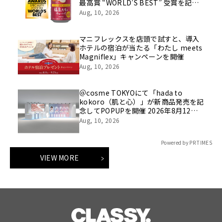
最高賞 “WORLD’S BEST” 受賞を記念
した限定パッケージ発売
Aug, 10, 2026
マニフレックスを店頭で試すと、導入
ホテルの宿泊が当たる「わたし meets
Magniflex」キャンペーンを開催
Aug, 10, 2026
＠cosme TOKYOにて「hada to
kokoro（肌と心）」が新商品発売を記
念してPOPUPを開催 2026年8月12日
(水)から2026年8月18日(火)
Aug, 10, 2026
Powered by PR TIMES
VIEW MORE