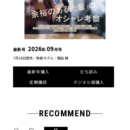
2026
09
最新号
年
月号
7月28日発売／
表紙モデル：堀田 茜
最新号購入
立ち読み
定期購読
デジタル版購入
RECOMMEND