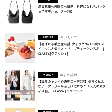
満員電車も外回りも快適！身軽になれるバッグ
＆スマホショルダー3選
Jul, 21, 2026
CULTURE
【喜ばれる手土産4選】女子ウケNo.1の映えス
イーツは人気ペストリーブティックの名品！ |
CLASSY.[クラッシィ]
Aug, 9, 2026
FASHION
【真夏のキレイめ通勤コーデ7選】ダサく見え
ない！アラサーが涼しげに華やぐ「大人のオフ
ィス服」 | CLASSY.[クラッシィ]