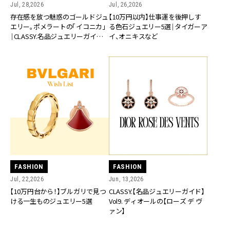
Jul, 28,2026
Jul, 26,2026
存在感を放つ魅惑のゴールドジュ
【10万円以内】仕事運を後押しす
エリー。ポメラートの「イコニカ」
る色石ジュエリー5選｜タイガーア
｜CLASSY.名品ジュエリーガイド
イ、オニキスなど
vol.11
FASHION
FASHION
Jul, 22,2026
Jun, 13,2026
【10万円台から！】ブルガリで見つ
CLASSY.【名品ジュエリーガイド】
ける一生ものジュエリー5選
Vol9. ディオールの【ローズ デ ヴ
ァン】