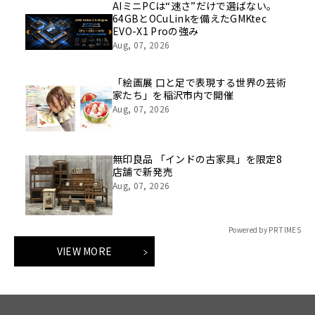
AIミニPCは“速さ”だけで選ばない。
64GBとOCuLinkを備えたGMKtec
EVO-X1 Proの強み
Aug, 07, 2026
「絵画展 口と足で表現する世界の芸術
家たち」を稲沢市内で開催
Aug, 07, 2026
無印良品 「インドの古家具」を限定8
店舗で新発売
Aug, 07, 2026
Powered by PR TIMES
VIEW MORE