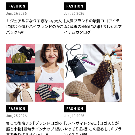
FASHION
FASHION
Jun, 26,2026
Jun, 26,2026
カジュアルになりすぎない。大人
【人気ブランドの最新ロゴアイテ
に似合う憧れハイブランドのかご
ム】薄着の季節に活躍！おしゃれア
バッグ4選
イテムカタログ
FASHION
FASHION
Jun, 25,2026
Jun, 19,2026
買って後悔ナシ【ブランドロゴの
【ルイ・ヴィトンetc.】ロゴ入りが
服と小物】最旬ラインナップ！長い
やっぱり鉄板！この夏欲しい「ブラ
夏を乗り切るオシャレ技
ンド名品」6選