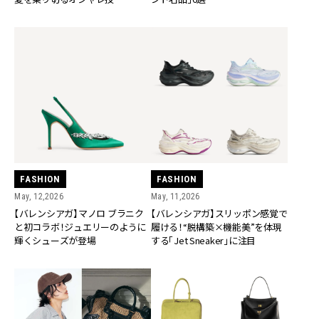
FASHION
FASHION
May, 12,2026
May, 11,2026
【バレンシアガ】マノロ ブラニク
【バレンシアガ】スリッポン感覚で
と初コラボ！ジュエリーのように
履ける！“脱構築×機能美”を体現
輝くシューズが登場
する「Jet Sneaker」に注目