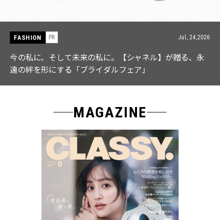
FASHION
PR
Jul, 15,2026
【ICB】人気インフルエンサーと共同制作! 週5で着たく
なる「名品ブラウス」２選
MAGAZINE