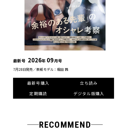
2026
09
最新号
年
月号
7月28日発売／
表紙モデル：堀田 茜
最新号購入
立ち読み
定期購読
デジタル版購入
RECOMMEND