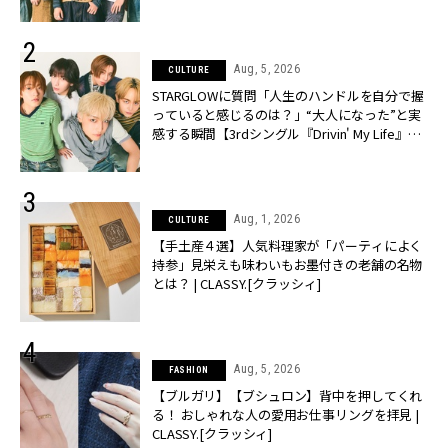
CLASSY.[クラッシィ]
Aug, 5, 2026
CULTURE
STARGLOWに質問「人生のハンドルを自分で握
っていると感じるのは？」“大️人になった”と実
感する瞬間【3rdシングル『Drivin' My Life』発
売】 | CLASSY.[クラッシィ]
Aug, 1, 2026
CULTURE
【手土産４選】人気料理家が「パーティによく
持参」見栄えも味わいもお墨付きの老舗の名物
とは？ | CLASSY.[クラッシィ]
Aug, 5, 2026
FASHION
【ブルガリ】【ブシュロン】背中を押してくれ
る！ おしゃれな人の愛用お仕事リングを拝見 |
CLASSY.[クラッシィ]