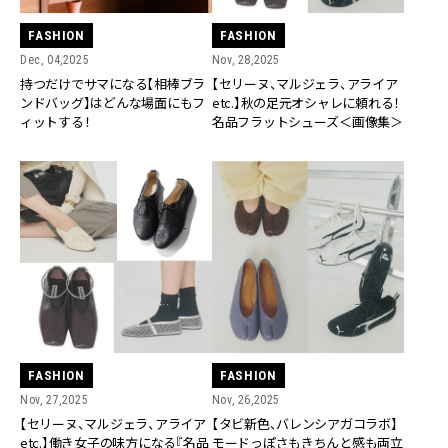
FASHION
FASHION
Dec, 04,2025
Nov, 28,2025
持つだけでサマになる【相棒ブラ
【セリーヌ、マルジェラ、アライア
ンドバッグ】はどんな場面にもフ
etc.】秋の足元オシャレに頼れる！
ィットする！
名品フラットシューズ＜画像集＞
FASHION
FASHION
Nov, 27,2025
Nov, 26,2025
【セリーヌ、マルジェラ、アライア
【タビ新色、バレンシアガコラボ】
etc.】働き女子の味方になる『名品
モードっぽさもきちんと感も両立