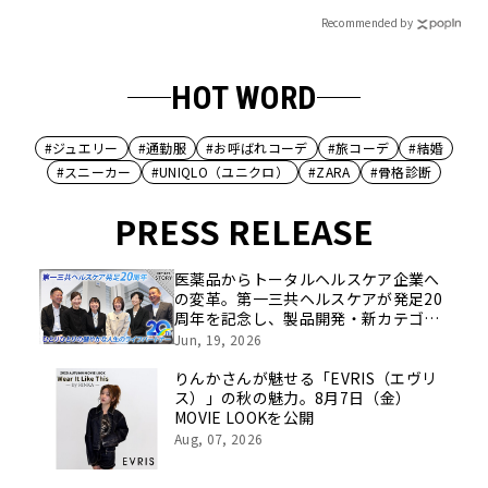
Recommended by
HOT WORD
#ジュエリー
#通勤服
#お呼ばれコーデ
#旅コーデ
#結婚
#スニーカー
#UNIQLO（ユニクロ）
#ZARA
#骨格診断
PRESS RELEASE
医薬品からトータルヘルスケア企業へ
の変革。第一三共ヘルスケアが発足20
周年を記念し、製品開発・新カテゴリ
挑戦の舞台や旧社統合時のエピソード
Jun, 19, 2026
を社員の想いとともに振り返る特別映
像を公開！
りんかさんが魅せる「EVRIS（エヴリ
ス）」の秋の魅力。8月7日（金）
MOVIE LOOKを公開
Aug, 07, 2026