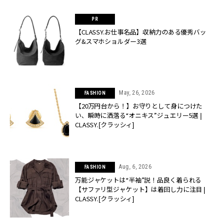
【CLASSY.お仕事名品】収納力のある優秀バッ
グ&スマホショルダー3選
May, 26, 2026
FASHION
【20万円台から！】お守りとして身につけた
い、瞬時に洒落る“オニキス”ジュエリー5選 |
CLASSY.[クラッシィ]
Aug, 6, 2026
FASHION
万能ジャケットは“半袖”説！品良く着られる
【サファリ型ジャケット】は着回し力に注目 |
CLASSY.[クラッシィ]