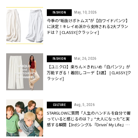
May, 10, 2026
FASHION
今季の“垢抜けボトムス”が【白ワイドパンツ】
に決定！キレイめ派から支持される2大ブラン
ドは？ | CLASSY.[クラッシィ]
Mar, 26, 2026
FASHION
【ユニクロ】楽ちん×きれいめ「白パンツ」が
万能すぎる！着回しコーデ【3選】 | CLASSY.[ク
ラッシィ]
Aug, 5, 2026
CULTURE
STARGLOWに質問「人生のハンドルを自分で握
っていると感じるのは？」“大️人になった”と実
感する瞬間【3rdシングル『Drivin' My Life』発
売】 | CLASSY.[クラッシィ]