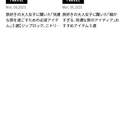
TRAVEL
TRAVEL
Mar, 06,2023
Mar, 05,2023
旅好きの大人女子に聞いた「快適
旅好きの大人女子に聞いた「細か
な旅を過ごすための必須アイテ
すぎる、快適な旅のアイディア」お
ム」３選【ジップロック、ニトリの
すすめアイテム３選
枕…】
TRAVEL
TRAVEL
Mar, 04,2023
Mar, 03,2023
旅好きの大人女子に聞いた「細か
旅好きの大人女子に聞いた「細か
すぎる、快適な旅のアイディア」荷
すぎる、快適な旅のアイディア」機
物少なめ派が必ず持っていくもの
内を快適に過ごせるアイテム３選
２つは