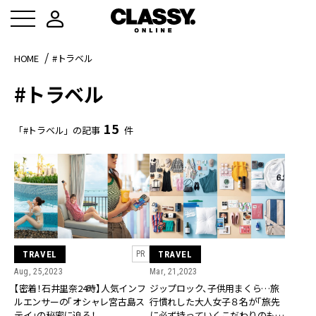
HOME
#トラベル
#トラベル
15
「#トラベル」の記事
件
TRAVEL
TRAVEL
PR
Aug, 25,2023
Mar, 21,2023
【密着！石井里奈24時】人気インフ
ジップロック、子供用まくら…旅
ルエンサーの「オシャレ宮古島ス
行慣れした大人女子８名が「旅先
テイ」の秘密に迫る！
に必ず持っていくこだわりのも