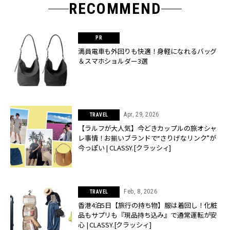
RECOMMEND
満員電車も外回りも快適！身軽になれるバッグ
＆スマホショルダー3選
Apr, 29, 2026
TRAVEL
【ラルフが大人気】今どきカップルの旅オシャ
レ事情！お揃いブランドで“さりげなリンク”が
今っぽい | CLASSY.[クラッシィ]
Feb, 8, 2026
TRAVEL
香港4泊5日【旅行の持ち物】服は着回し！化粧
品もサプリも『現品持ち込み』で通常運転が安
心 | CLASSY.[クラッシィ]