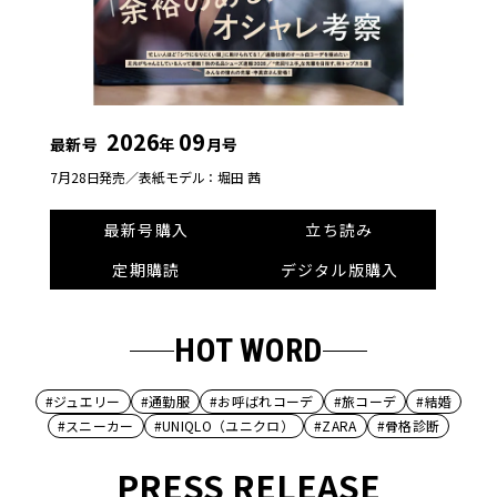
2026
09
最新号
年
月号
7月28日発売／
表紙モデル：堀田 茜
最新号購入
立ち読み
定期購読
デジタル版購入
HOT WORD
#ジュエリー
#通勤服
#お呼ばれコーデ
#旅コーデ
#結婚
#スニーカー
#UNIQLO（ユニクロ）
#ZARA
#骨格診断
PRESS RELEASE