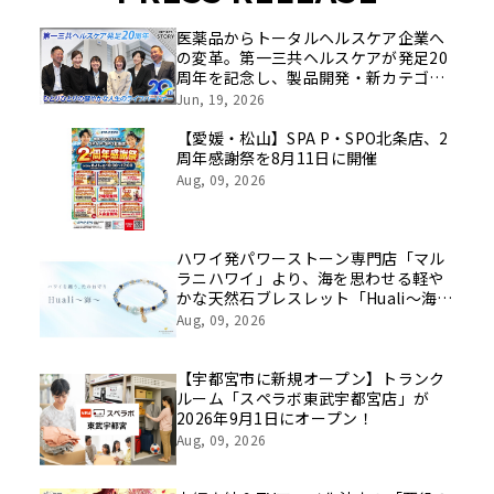
医薬品からトータルヘルスケア企業へ
の変革。第一三共ヘルスケアが発足20
周年を記念し、製品開発・新カテゴリ
挑戦の舞台や旧社統合時のエピソード
Jun, 19, 2026
を社員の想いとともに振り返る特別映
像を公開！
【愛媛・松山】SPA P・SPO北条店、2
周年感謝祭を8月11日に開催
Aug, 09, 2026
ハワイ発パワーストーン専門店「マル
ラニハワイ」より、海を思わせる軽や
かな天然石ブレスレット「Huali～海
～」新登場！表参道店・ルクアイーレ
Aug, 09, 2026
店でも同時発売開始【文字刻印承りま
す】
【宇都宮市に新規オープン】トランク
ルーム「スペラボ東武宇都宮店」が
2026年9月1日にオープン！
Aug, 09, 2026