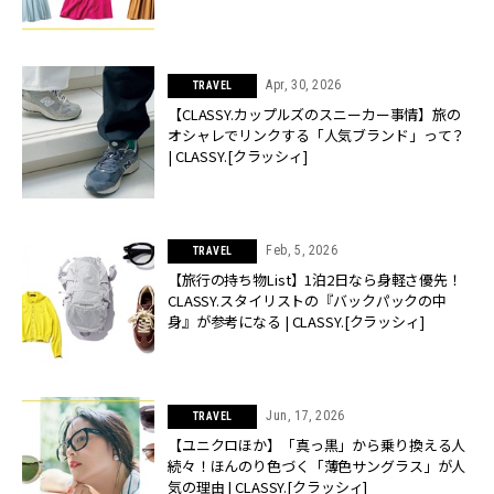
Apr, 30, 2026
TRAVEL
【CLASSY.カップルズのスニーカー事情】旅の
オシャレでリンクする「人気ブランド」って？
| CLASSY.[クラッシィ]
Feb, 5, 2026
TRAVEL
【旅行の持ち物List】1泊2日なら身軽さ優先！
CLASSY.スタイリストの『バックパックの中
身』が参考になる | CLASSY.[クラッシィ]
Jun, 17, 2026
TRAVEL
【ユニクロほか】「真っ黒」から乗り換える人
続々！ほんのり色づく「薄色サングラス」が人
気の理由 | CLASSY.[クラッシィ]