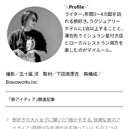
＼Profile／
ライター。年間3～4カ国を訪
れる旅好き。ラグジュアリー
ホテルに1泊以上することと、
滞在先でミシュラン星付き店
とローカルレストラン両方を
楽しむのがマイルール。
撮影／五十嵐 洋 取材／下田真里衣 再構成／
Bravoworks.Inc
「旅アイディア」関連記事
旅好きの大人女子に聞いた「細かすぎる、快適な旅のア
イディア」荷物少なめ派が必ず持っていくもの２つは