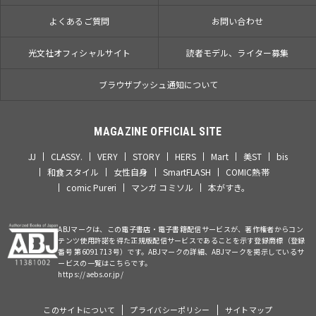
よくあるご質問
お問い合わせ
光文社オフィシャルサイト
読者モデル、ライター募集
ブラウザプッシュ通知について
MAGAZINE OFFICIAL SITE
JJ
CLASSY.
VERY
STORY
HERS
Mart
美ST
bis
和食スタイル
女性自身
SmartFLASH
COMIC熱帯
comic Pureri
マンガ コミソル
本がすき。
ABJマークは、この電子書店・電子書籍配信サービスが、著作権者からコン
テンツ使用許諾を得た正規版配信サービスであることを示す登録商標（登録
番号 第6091713号）です。ABJマークの詳細、ABJマークを掲示しているサ
ービスの一覧はこちらです。
https://aebs.or.jp/
このサイトについて
プライバシーポリシー
サイトマップ