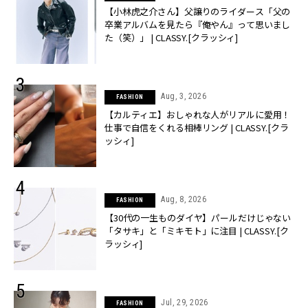
【小林虎之介さん】父譲りのライダース「父の
卒業アルバムを見たら『俺やん』って思いまし
た（笑）」 | CLASSY.[クラッシィ]
Aug, 3, 2026
FASHION
【カルティエ】おしゃれな人がリアルに愛用！
仕事で自信をくれる相棒リング | CLASSY.[クラ
ッシィ]
Aug, 8, 2026
FASHION
【30代の一生ものダイヤ】パールだけじゃない
「タサキ」と「ミキモト」に注目 | CLASSY.[ク
ラッシィ]
Jul, 29, 2026
FASHION