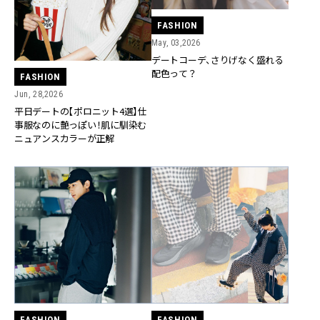
FASHION
May, 03,2026
デートコーデ、さりげなく盛れる
配色って？
FASHION
Jun, 28,2026
平日デートの【ポロニット4選】仕
事服なのに艶っぽい！肌に馴染む
ニュアンスカラーが正解
FASHION
FASHION