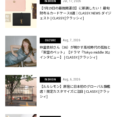
Jul, 17, 2026
FASHION
【7月19日の最強開運日】に新調したい！ 最旬
財布＆カードケース8選｜CLASSY. NEWS ダイジ
ェスト | CLASSY.[クラッシィ]
Aug, 7, 2026
CULTURE
仲里依紗さん（36）が明かす高校時代の孤独と
「架空のペット」【ドラマ『Tokyo middle 30』
インタビュー】 | CLASSY.[クラッシィ]
Aug, 6, 2026
FASHION
【ルルレモン】原宿に日本初のグローバル旗艦
店！限定カスタマイズに注目 | CLASSY.[クラッ
シィ]