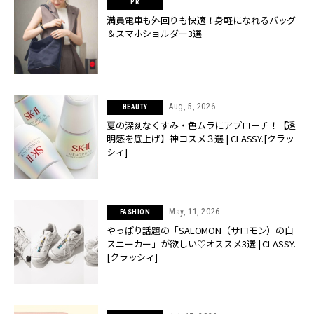
満員電車も外回りも快適！身軽になれるバッグ
＆スマホショルダー3選
Aug, 5, 2026
BEAUTY
夏の深刻なくすみ・色ムラにアプローチ！【透
明感を底上げ】神コスメ３選 | CLASSY.[クラッ
シィ]
May, 11, 2026
FASHION
やっぱり話題の「SALOMON（サロモン）の白
スニーカー」が欲しい♡オススメ3選 | CLASSY.
[クラッシィ]