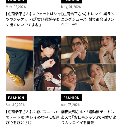
May, 02,2026
May, 01,2026
【庄司浩平さん】スウェットはシャ
【庄司浩平さん】トレンド「黒ラン
ツやジャケットと『抜け感が程よ
ニングシューズ」軸で都会派リン
く出ていいですよね』
クコーデ！
FASHION
FASHION
Apr, 30,2026
Apr, 07,2026
【庄司浩平さん】お揃いスニーカー
前田大輔さんと！退勤後デートは
のデート服！キレイめな中にも遊
あえて『お仕事シャツ』で可愛いよ
び心をひとさじ
りカッコイイを優先