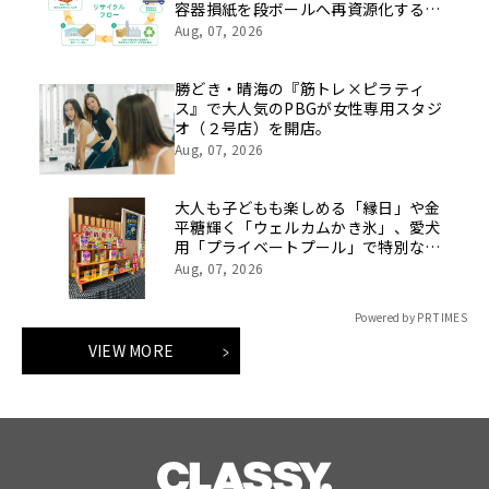
容器損紙を段ボールへ再資源化する実
証を開始
Aug, 07, 2026
勝どき・晴海の『筋トレ×ピラティ
ス』で大人気のPBGが女性専用スタジ
オ（２号店）を開店。
Aug, 07, 2026
大人も子どもも楽しめる「縁日」や金
平糖輝く「ウェルカムかき氷」、愛犬
用「プライベートプール」で特別な夏
休みをお届け
Aug, 07, 2026
Powered by PR TIMES
VIEW MORE