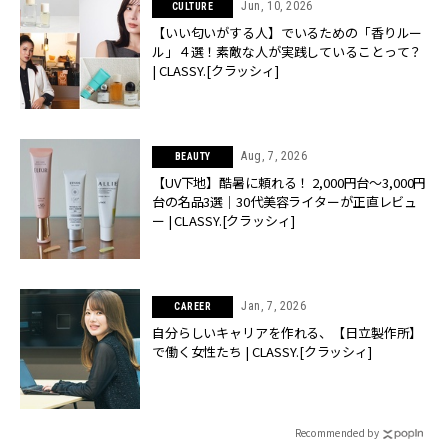
Jun, 10, 2026
CULTURE
【いい匂いがする人】でいるための「香りルー
ル」４選！素敵な人が実践していることって？
| CLASSY.[クラッシィ]
Aug, 7, 2026
BEAUTY
【UV下地】酷暑に頼れる！ 2,000円台〜3,000円
台の名品3選｜30代美容ライターが正直レビュ
ー | CLASSY.[クラッシィ]
Jan, 7, 2026
CAREER
自分らしいキャリアを作れる、【日立製作所】
で働く女性たち | CLASSY.[クラッシィ]
Recommended by