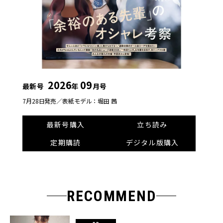
2026
09
最新号
年
月号
7月28日発売／
表紙モデル：堀田 茜
最新号購入
立ち読み
定期購読
デジタル版購入
RECOMMEND