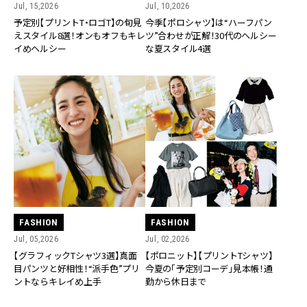
Jul, 15,2026
Jul, 10,2026
予定別【プリントT・ロゴT】の旬見
今季【ポロシャツ】は“ハーフパン
えスタイル8選！オンもオフもキレ
ツ”合わせが正解！30代のヘルシー
イめヘルシー
な夏スタイル4選
FASHION
FASHION
Jul, 05,2026
Jul, 02,2026
【グラフィックTシャツ3選】真面
【ポロニット】【プリントTシャツ】
目パンツと好相性！“派手色”プリ
今夏の「予定別コーデ」見本帳！通
ントならキレイめ上手
勤から休日まで