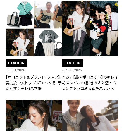
FASHION
FASHION
Jul, 01,2026
Jun, 30,2026
【ポロニット＆プリントTシャツ】
予定別【最旬ポロニット】のキレイ
実力派“2大トップス”でつくる「予
めスタイル10選！きちんと感と今
定別オシャレ」見本帳
っぽさを両立する正解バランス