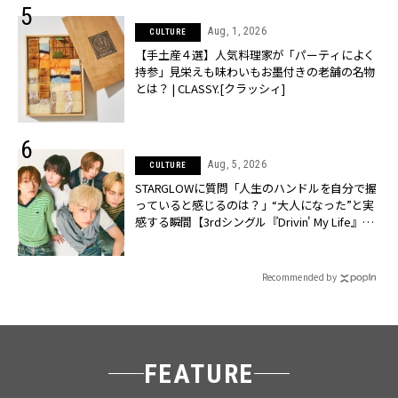
Aug, 1, 2026
CULTURE
【手土産４選】人気料理家が「パーティによく
持参」見栄えも味わいもお墨付きの老舗の名物
とは？ | CLASSY.[クラッシィ]
Aug, 5, 2026
CULTURE
STARGLOWに質問「人生のハンドルを自分で握
っていると感じるのは？」“大️人になった”と実
感する瞬間【3rdシングル『Drivin' My Life』発
売】 | CLASSY.[クラッシィ]
Recommended by
FEATURE