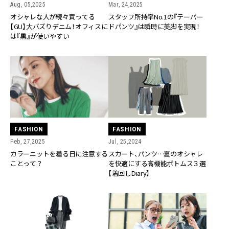
Aug, 05,2025
Mar, 24,2025
オシャレな人が続々買ってる
スタッフ所持率No.1の『テーパー
【GU】大バズりデニム！オフィスに
ドパンツ』は瞬時に美脚を実現！
は『黒』が使いやすい
FASHION
FASHION
Feb, 27,2025
Jul, 25,2024
カラーニットを着る日に注意する
スカート、パンツ…夏のオシャレ
ことって？
を快適にする高機能ボトムス３選
【着回しDiary】