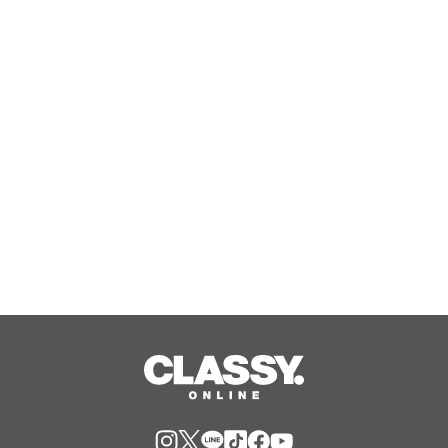
介護事務の初歩からレセプト作成まで
を解説した『’26-’27年度版 これなら
わかる介護事務』を8月18日に発売！
Aug, 06, 2026
涼しい室内で熱い推し活を！「レンタ
ルスペース×推し色のお花」で夏休み
の推し活をプロデュース。『夏の推し
活応援キャンペーン』イーフローラと
Aug, 06, 2026
インスタベースが初開催。