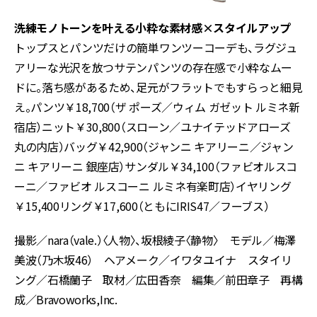
洗練モノトーンを叶える小粋な素材感×スタイルアップ
トップスとパンツだけの簡単ワンツーコーデも、ラグジュ
アリーな光沢を放つサテンパンツの存在感で小粋なムー
ドに。落ち感があるため、足元がフラットでもすらっと細見
え。パンツ￥18,700（ザ ポーズ／ウィム ガゼット ルミネ新
宿店）ニット￥30,800（スローン／ユナイテッドアローズ
丸の内店）バッグ￥42,900（ジャンニ キアリーニ／ジャン
ニ キアリーニ 銀座店）サンダル￥34,100（ファビオルスコ
ーニ／ファビオ ルスコーニ ルミネ有楽町店）イヤリング
￥15,400リング￥17,600（ともにIRIS47／フーブス）
撮影／nara（vale.）〈人物〉、坂根綾子〈静物〉 モデル／梅澤
美波（乃木坂46） ヘアメーク／イワタユイナ スタイリ
ング／石橋蘭子 取材／広田香奈 編集／前田章子 再構
成／Bravoworks,Inc.