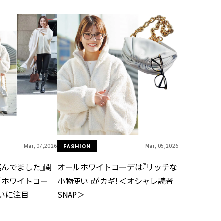
かな肌を目指す | CLASSY.[クラッ
目 | CLASSY.[クラ
シィ]
Aug, 7, 2026
Mar,
BEAUTY
WEDDING
冷房・紫外線etc...「夏の隠れ乾
【トレンドの巻き
燥」を防ぐ【ベタつかない名品
式ゲスト服の鉄板
クリーム】3選＜30代のベストコ
ンピ”は『スカー
スメ＞ | CLASSY.[クラッシィ]
正解！ | CLASSY.
Nov, 17, 2025
Aug,
BEAUTY
WEDDING
【落ちない名品リップ10選】塗
20万円台〜【カル
り直しできない・皮むけしやす
ング４選】ラブ、トリ
いetc.悩みをクリア | CLASSY.[ク
を『マリッジ』に
ラッシィ]
ます！ | CLASSY.
Mar, 07,2026
FASHION
Mar, 05,2026
選んでました』関
オールホワイトコーデは『リッチな
Aug, 5, 2026
Sep,
BEAUTY
WEDDING
「ホワイトコー
小物使い』がカギ！＜オシャレ読者
夏の深刻なくすみ・色ムラにア
“キャトル”で人気
使いに注目
SNAP＞
プローチ！【透明感を底上げ】
ュロン】の『ブラ
神コスメ３選 | CLASSY.[クラッシ
グ』は普段使いもし
ィ]
CLASSY.[クラッシ