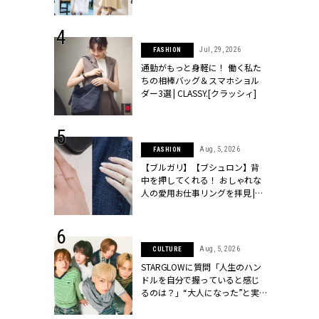
ッシィ]
こなし」 | CLASSY.[クラッシィ]
 24, 2026
Jul, 29, 2026
FASHION
方３選】結婚
通勤がもっと身軽に！ 働く私た
“シンプル黒ワ
ちの相棒バッグ＆スマホショル
フ』で盛るのが
ダー3選 | CLASSY.[クラッシィ]
[クラッシィ]
 18, 2025
Aug, 5, 2026
FASHION
ティエ人気リ
【ブルガリ】【ブシュロン】背
ニティetc.
中を押してくれる！ おしゃれな
選ぶ人増えて
人の愛用お仕事リングを拝見 |
[クラッシィ]
CLASSY.[クラッシィ]
 4, 2025
Aug, 5, 2026
CULTURE
急上昇【ブシ
STARGLOWに質問「人生のハン
イダルリン
ドルを自分で握っていると感じ
やすい！ |
るのは？」“大️人になった”と実
ィ]
感する瞬間【3rdシングル
『Drivin' My Life』発売】 |