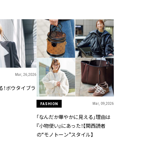
BEAUTY
Aug, 6, 2026
Feb,
BEAUTY
WEDDING
【ヘアアクセ6選】手抜きに見え
結婚式に黒ドレス
ない！アラサーのまとめ髪が垢
ばれで失敗しない
抜ける「即戦力アクセ」たち |
ーを解説 | CLASS
CLASSY.[クラッシィ]
Mar, 26,2026
Aug, 7, 2026
Aug,
BEAUTY
WEDDING
【UV下地】酷暑に頼れる！
【結婚指輪】人気
る！ボウタイブラ
2,000円台〜3,000円台の名品3選
ング22選｜20〜3
｜30代美容ライターが正直レビ
エピソードも | CLA
ュー | CLASSY.[クラッシィ]
ィ]
FASHION
Mar, 09,2026
「なんだか華やかに見える」理由は
Aug, 5, 2026
Jun,
BEAUTY
WEDDING
『小物使い』にあった！【関西読者
忙しい毎日に「うるおいター
【一生ものジュエ
ボ」を。新【SOFINA BASIC＋】
存在感が際立つ！
の“モノトーン”スタイル】
のお手入れでうるおってなめら
「トゥギャザー」