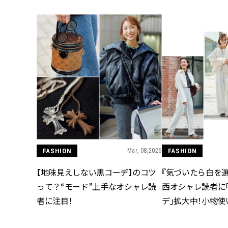
FASHION
Mar, 08,2026
FASHION
【地味見えしない黒コーデ】のコツ
『気づいたら白を
って？“モード”上手なオシャレ読
西オシャレ読者に
者に注目！
デ」拡大中！小物