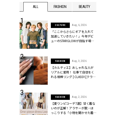
WEDDING
ALL
FASHION
BEAUTY
WEDDIN
 16, 2026
Aug, 6, 2026
CULTURE
はアリ？お呼
「ここからさらにギアを入れて
コーデ＆マナ
加速していきたい！」今年デビ
Y.[クラッシィ]
ューのSTARGLOWが目指す場所
とは？【3rdシングル『Drivin' My
Life』発売】 | CLASSY.[クラッシ
ィ]
 13, 2025
Aug, 3, 2026
FASHION
ブランドのリ
【カルティエ】おしゃれな人が
0代カップルの
リアルに愛用！ 仕事で自信をく
SSY.[クラッシ
れる相棒リング | CLASSY.[クラッ
シィ]
 30, 2026
Aug, 2, 2026
FASHION
リー】1つでも
【夏ワンピコーデ7選】甘く着な
ポメラートの
いのが正解！アラサーが脱・ほ
シリーズに注
っこりする「小物を聞かせた着