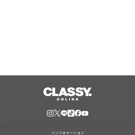
ノ)より 数量限定ウイスキー「リング
Aug, 06, 2026
ベアラー」が誕生
ジャングリア沖縄 ゲストの多様な旅
スタイルに応えたチケットラインアッ
プ拡充 余すことなく魅力を堪能する
「ロイヤルチケット」新登場
Aug, 06, 2026
インフォメーション