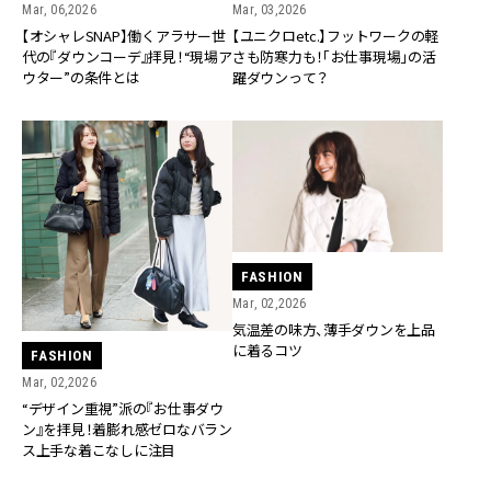
Mar, 06,2026
Mar, 03,2026
【オシャレSNAP】働くアラサー世
【ユニクロetc.】フットワークの軽
代の『ダウンコーデ』拝見！“現場ア
さも防寒力も！「お仕事現場」の活
ウター”の条件とは
躍ダウンって？
FASHION
Mar, 02,2026
気温差の味方、薄手ダウンを上品
に着るコツ
FASHION
Mar, 02,2026
“デザイン重視”派の『お仕事ダウ
ン』を拝見！着膨れ感ゼロなバラン
ス上手な着こなしに注目