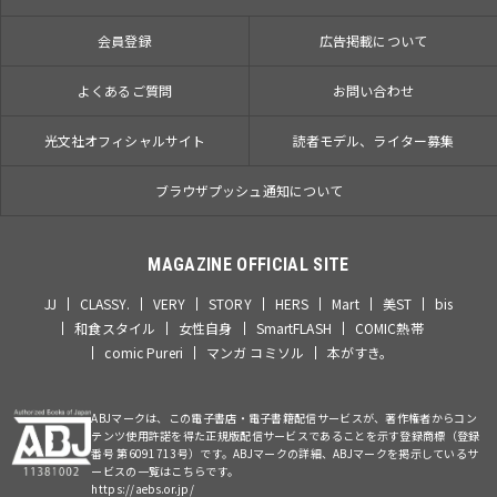
会員登録
広告掲載について
よくあるご質問
お問い合わせ
光文社オフィシャルサイト
読者モデル、ライター募集
ブラウザプッシュ通知について
MAGAZINE OFFICIAL SITE
JJ
CLASSY.
VERY
STORY
HERS
Mart
美ST
bis
和食スタイル
女性自身
SmartFLASH
COMIC熱帯
comic Pureri
マンガ コミソル
本がすき。
ABJマークは、この電子書店・電子書籍配信サービスが、著作権者からコン
テンツ使用許諾を得た正規版配信サービスであることを示す登録商標（登録
番号 第6091713号）です。ABJマークの詳細、ABJマークを掲示しているサ
ービスの一覧はこちらです。
https://aebs.or.jp/