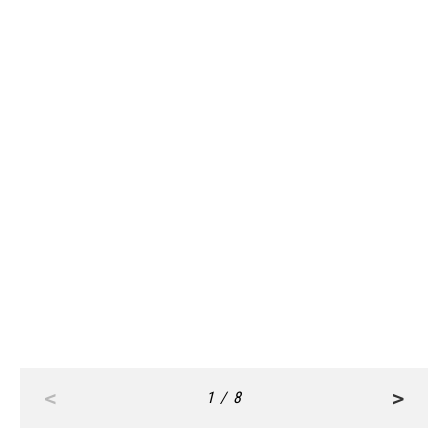
FASHION
Feb, 15,2026
雪の日コーデ、可愛さと防寒はど
う両立する？
FASHION
Feb, 13,2026
【越冬オフィスカジュアル名品】見
た目はキレイめ、中身はハイテク
なオシャレ防寒アイテム最前線
<
>
1 / 8