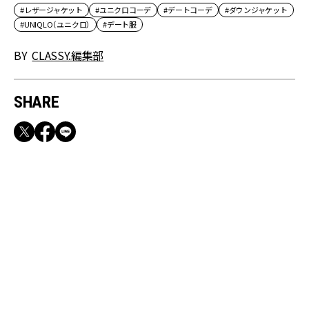
#レザージャケット
#ユニクロコーデ
#デートコーデ
#ダウンジャケット
#UNIQLO（ユニクロ）
#デート服
BY
CLASSY.編集部
SHARE
RECOMMEND
満員電車も外回りも快適！身軽になれるバッグ
＆スマホショルダー3選