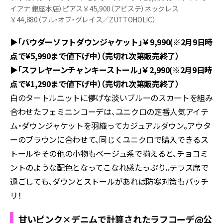
イアナ 銀座本店）ピアス￥45,900（アビステ）ネックレス
￥44,880（フル・オブ・グレイス／ZUTTOHOLIC）
▶「パウダーソフトダウンジャケット」￥9,990(※2月9日時
点で¥5,990まで値下げ中）（売切れ次第販売終了）
▶「スフレヤーンチャンキーストール」￥2,990(※2月9日時
点で¥1,290まで値下げ中）（売切れ次第販売終了）
白のタートルニットに儚げな淡いブルーのスカートを組み
合わせたフェミニンコーデは、ユニクロの定番人気アイテ
ム・ダウンジャケットを羽織ってカジュアルダウン。アウタ
ーのブラウンに合わせて、同じくユニクロで購入できるス
トールやその他の小物もベージュ系で揃えると、チョコミ
ントのような配色となってこなれ感たっぷり。テラス席で
過ごしても、ダウンとストールがあれば防寒対策もバッチ
リ！
甘いピンク×デニムで計算されたラフコーデ@公