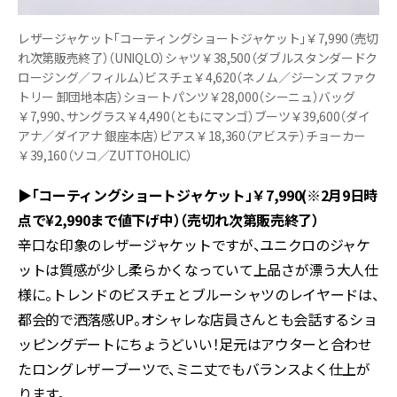
レザージャケット「コーティングショートジャケット」￥7,990（売切
れ次第販売終了）（UNIQLO）シャツ￥38,500（ダブルスタンダードク
ロージング／フィルム）ビスチェ￥4,620（ネノム／ジーンズ ファク
トリー 卸団地本店）ショートパンツ￥28,000（シーニュ）バッグ
￥7,990、サングラス￥4,490（ともにマンゴ）ブーツ￥39,600（ダイ
アナ／ダイアナ 銀座本店）ピアス￥18,360（アビステ）チョーカー
￥39,160（ソコ／ZUTTOHOLIC）
▶「コーティングショートジャケット」￥7,990(※2月9日時
点で¥2,990まで値下げ中）（売切れ次第販売終了）
辛口な印象のレザージャケットですが、ユニクロのジャケ
ットは質感が少し柔らかくなっていて上品さが漂う大人仕
様に。トレンドのビスチェとブルーシャツのレイヤードは、
都会的で洒落感UP。オシャレな店員さんとも会話するショ
ッピングデートにちょうどいい！足元はアウターと合わせ
たロングレザーブーツで、ミニ丈でもバランスよく仕上が
ります。