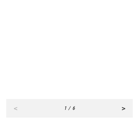
FASHION
FASHION
Apr, 28,2026
Apr, 27,2026
CLASSY.お仕事名品大賞【最優秀
【30代の転職リアル】キャリアの
賞】何通りも着回せる『こなれ３ピ
節目に自分を表現できる『服と小
ース』にオシャレ賢者が太鼓判！
物』実例集
<
>
1 / 6