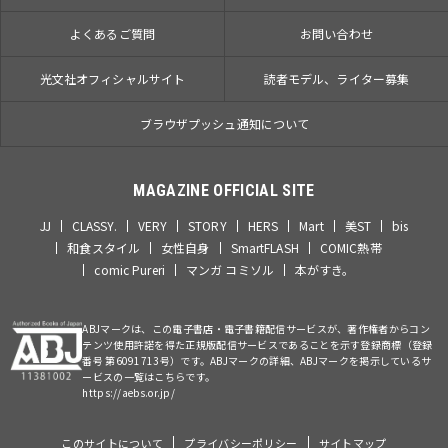
よくあるご質問
お問い合わせ
光文社オフィシャルサイト
読者モデル、ライター募集
ブラウザプッシュ通知について
MAGAZINE OFFICIAL SITE
JJ
CLASSY.
VERY
STORY
HERS
Mart
美ST
bis
和食スタイル
女性自身
SmartFLASH
COMIC熱帯
comic Pureri
マンガ コミソル
本がすき。
ABJマークは、この電子書店・電子書籍配信サービスが、著作権者からコン
テンツ使用許諾を得た正規版配信サービスであることを示す登録商標（登録
番号 第6091713号）です。ABJマークの詳細、ABJマークを掲示しているサ
ービスの一覧はこちらです。
https://aebs.or.jp/
このサイトについて
プライバシーポリシー
サイトマップ