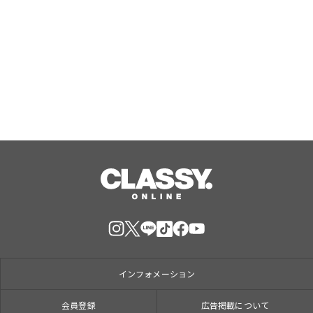
『エリオスR』メインストーリー
『Like the dawning light』のEDテー
マ「Rise Sunshine ALL HEROES
Ver.」がフルサイズ配信決定！
Aug, 08, 2026
インフォメーション
会員登録
広告掲載について