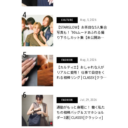
ッシィ]
シィ]
 27, 2026
Aug, 5, 2026
CULTURE
届のプレゼン
【STARGLOW】お茶目な5人集合
だけの指輪が
写真も！ ’90sムードあふれる撮
フェアを開
り下ろしカット集【未公開あ
クラッシィ]
り】 | CLASSY.[クラッシィ]
 20, 2026
Aug, 3, 2026
FASHION
シュロン、ショ
【カルティエ】おしゃれな人が
人が選んだ婚
リアルに愛用！ 仕事で自信をく
公開 |
れる相棒リング | CLASSY.[クラッ
ィ]
シィ]
 3, 2025
Jul, 29, 2026
FASHION
見えしない♡
通勤がもっと身軽に！ 働く私た
ワンピース」
ちの相棒バッグ＆スマホショル
4選】 |
ダー3選 | CLASSY.[クラッシィ]
ィ]