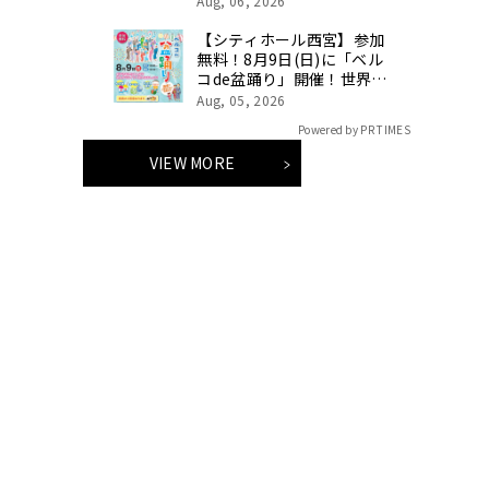
Aug, 06, 2026
【シティホール西宮】参加
無料！8月9日(日)に「ベル
コde盆踊り」開催！世界大
会優勝のチアダンスチーム
Aug, 05, 2026
「DTD」がやってくる！
Powered by PR TIMES
VIEW MORE