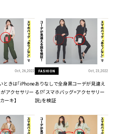
BEAUTY
Aug, 5, 2026
Feb,
BEAUTY
WEDDING
夏の深刻なくすみ・色ムラにア
結婚式に黒ドレス
プローチ！【透明感を底上げ】
ばれで失敗しない
神コスメ３選 | CLASSY.[クラッシ
ーを解説 | CLASS
ィ]
Oct, 26,2022
FASHION
Oct, 23,2022
Aug, 5, 2026
Aug,
BEAUTY
WEDDING
忙しい毎日に「うるおいター
【結婚指輪】人気
きは「iPhone
ありなしで全身黒コーデが見違え
ボ」を。新【SOFINA BASIC＋】
ング22選｜20〜3
のお手入れでうるおってなめら
エピソードも | CLA
」がアクセサリー
る!?「スマホバッグ=アクセサリー
かな肌を目指す | CLASSY.[クラッ
ィ]
×カーキ】
説」を検証
シィ]
Nov, 17, 2025
Jun,
BEAUTY
WEDDING
【落ちない名品リップ10選】塗
【一生ものジュエ
り直しできない・皮むけしやす
存在感が際立つ！
いetc.悩みをクリア | CLASSY.[ク
「トゥギャザー」