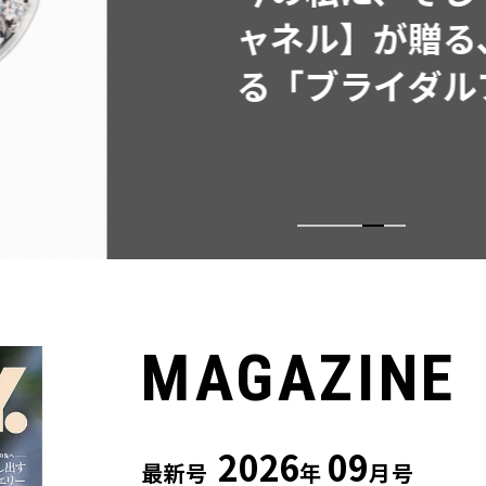
同制作! 週5
ウス」２選
MAGAZINE
2026
09
最新号
年
月号