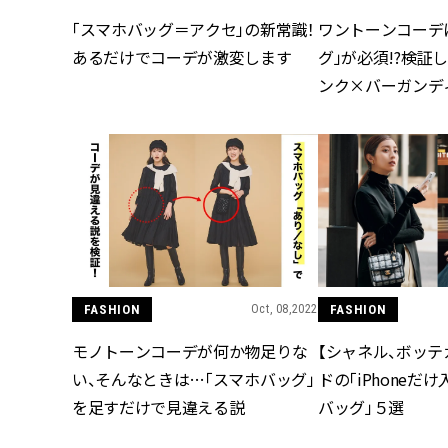
「スマホバッグ＝アクセ」の新常識！
ワントーンコーデ
あるだけでコーデが激変します
グ」が必須!?検証
ンク×バーガンデ
FASHION
Oct, 08,2022
FASHION
モノトーンコーデが何か物足りな
【シャネル、ボッテ
い、そんなときは…「スマホバッグ」
ドの「iPhoneだ
を足すだけで見違える説
バッグ」５選