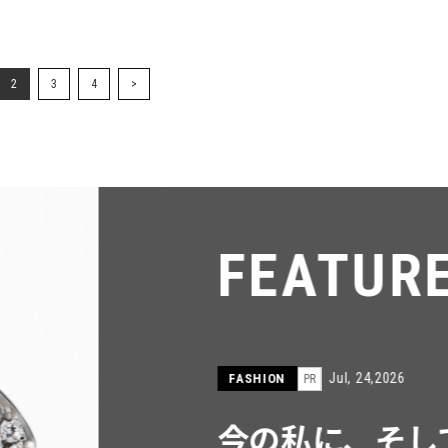
2
3
4
>
FEATU
Jul, 15,2026
FASHION
PR
【ICB】人気