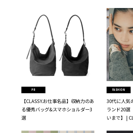
FASHION
【CLASSY.お仕事名品】収納力のあ
30代に人気
る優秀バッグ&スマホショルダー3
ランド20選
選
いまで】 | C