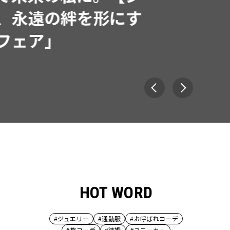
で着たくなる「名品ブラ
HOT WORD
#ジュエリー
#通勤服
#お呼ばれコーデ
#旅コーデ
#結婚
#スニーカー