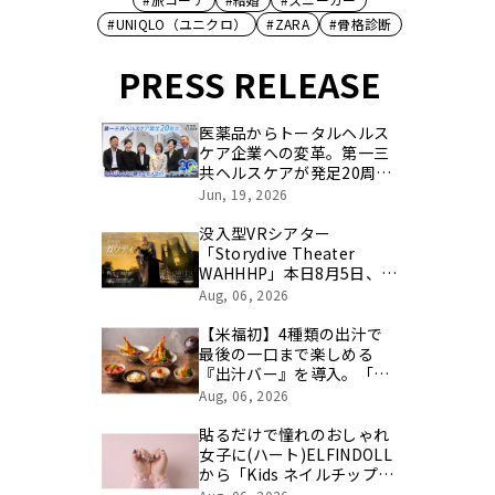
#UNIQLO（ユニクロ）
#ZARA
#骨格診断
PRESS RELEASE
医薬品からトータルヘルス
ケア企業への変革。第一三
共ヘルスケアが発足20周年
を記念し、製品開発・新カ
Jun, 19, 2026
テゴリ挑戦の舞台や旧社統
合時のエピソードを社員の
没入型VRシアター
想いとともに振り返る特別
「Storydive Theater
映像を公開！
WAHHHP」本日8月5日、
『永遠なるガウディ』新宿
Aug, 06, 2026
にグランドオープン
【米福初】4種類の出汁で
最後の一口まで楽しめる
『出汁バー』を導入。「天
ぷら寿し 米福 リンクス梅田
Aug, 06, 2026
店」が8月10日グランドオ
ープン
貼るだけで憧れのおしゃれ
女子に(ハート)ELFINDOLL
から「Kids ネイルチップ」
が新登場！