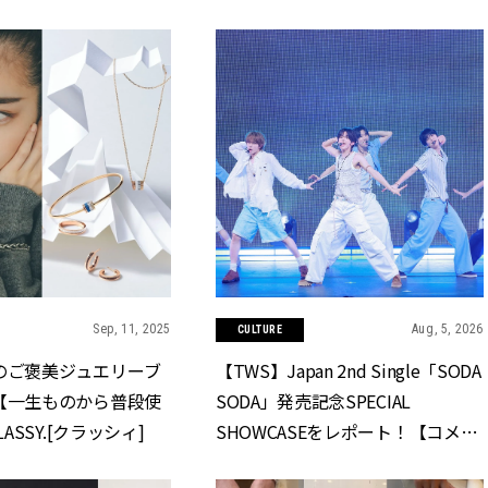
Sep, 11, 2025
Aug, 5, 2026
CULTURE
のご褒美ジュエリーブ
【TWS】Japan 2nd Single「SODA
【一生ものから普段使
SODA」発売記念SPECIAL
LASSY.[クラッシィ]
SHOWCASEをレポート！【コメン
ト全文】 | CLASSY.[クラッシィ]