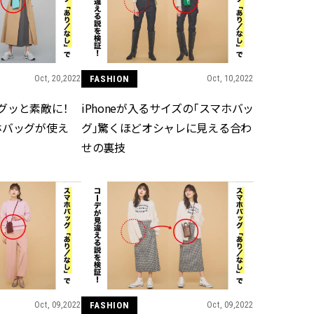
ラッシィ]
目 | CLASSY.[クラ
Aug, 4, 2026
Jul,
BEAUTY
WEDDING
【猛暑ダメージ】はまずリセッ
【ブルガリの婚姻
ト！30代の夏枯れ肌を救う「先
トも】世界に一つ
Oct, 20,2022
FASHION
Oct, 10,2022
回りエイジングケア」美容液3選
作れるブライダル
| CLASSY.[クラッシィ]
催！ | CLASSY.[
グッと素敵に！
iPhoneが入るサイズの「スマホバッ
ホバッグが使え
グ」驚くほどオシャレに見える合わ
せの裏技
Jul, 30, 2026
May,
BEAUTY
WEDDING
【30代のヘアスタイル】じわじ
【カルティエ、ブ
わ人気「姫カット」ってどんな
ーメ】おしゃれな
ヘア？今支持されている理由っ
約指輪＆結婚指輪を
て？ | CLASSY.[クラッシィ]
CLASSY.[クラッシ
Aug, 5, 2026
Sep,
BEAUTY
WEDDING
ユニクロ名品も！日焼け対策ガ
コーデ不要でダサ
チ勢の「ないと無理」なアイテ
お呼ばれ「レース
ムハック7選 | CLASSY.[クラッシ
が欲しい【おすすめ
ィ]
CLASSY.[クラッシ
Oct, 09,2022
FASHION
Oct, 09,2022