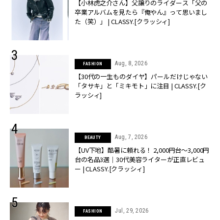
【小林虎之介さん】父譲りのライダース「父の
卒業アルバムを見たら『俺やん』って思いまし
た（笑）」 | CLASSY.[クラッシィ]
Aug, 8, 2026
FASHION
【30代の一生ものダイヤ】パールだけじゃない
「タサキ」と「ミキモト」に注目 | CLASSY.[ク
ラッシィ]
Aug, 7, 2026
BEAUTY
【UV下地】酷暑に頼れる！ 2,000円台〜3,000円
台の名品3選｜30代美容ライターが正直レビュ
ー | CLASSY.[クラッシィ]
Jul, 29, 2026
FASHION