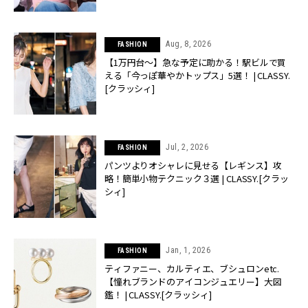
Aug, 8, 2026
FASHION
【1万円台〜】急な予定に助かる！駅ビルで買
える「今っぽ華やかトップス」5選！ | CLASSY.
[クラッシィ]
Jul, 2, 2026
FASHION
パンツよりオシャレに見せる【レギンス】攻
略！簡単小物テクニック３選 | CLASSY.[クラッ
シィ]
Jan, 1, 2026
FASHION
ティファニー、カルティエ、ブシュロンetc.
【憧れブランドのアイコンジュエリー】大図
鑑！ | CLASSY.[クラッシィ]