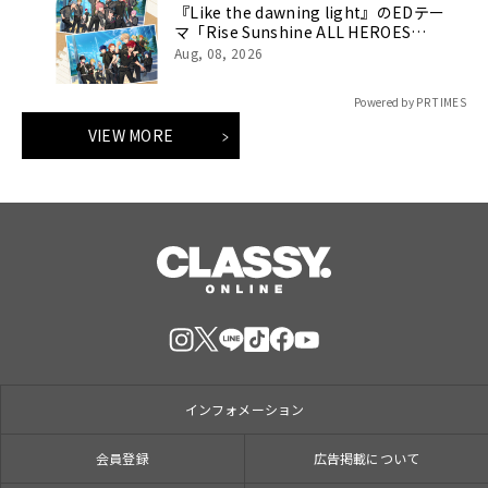
『Like the dawning light』のEDテー
マ「Rise Sunshine ALL HEROES
Ver.」がフルサイズ配信決定！
Aug, 08, 2026
Powered by PR TIMES
VIEW MORE
インフォメーション
会員登録
広告掲載について