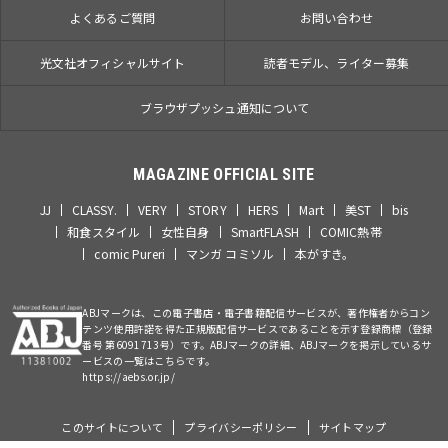
よくあるご質問
お問い合わせ
光文社オフィシャルサイト
読者モデル、ライター募集
ブラウザプッシュ通知について
MAGAZINE OFFICIAL SITE
JJ
CLASSY.
VERY
STORY
HERS
Mart
美ST
bis
和食スタイル
女性自身
SmartFLASH
COMIC熱帯
comic Pureri
マンガ コミソル
本がすき。
ABJマークは、この電子書店・電子書籍配信サービスが、著作権者からコン
テンツ使用許諾を得た正規版配信サービスであることを示す登録商標（登録
番号 第6091713号）です。ABJマークの詳細、ABJマークを掲示しているサ
ービスの一覧はこちらです。
https://aebs.or.jp/
このサイトについて
プライバシーポリシー
サイトマップ