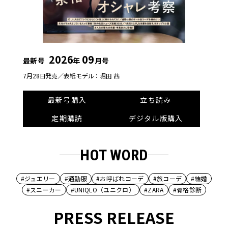
2026
09
最新号
年
月号
7月28日発売／
表紙モデル：堀田 茜
最新号購入
立ち読み
定期購読
デジタル版購入
HOT WORD
#ジュエリー
#通勤服
#お呼ばれコーデ
#旅コーデ
#結婚
#スニーカー
#UNIQLO（ユニクロ）
#ZARA
#骨格診断
PRESS RELEASE