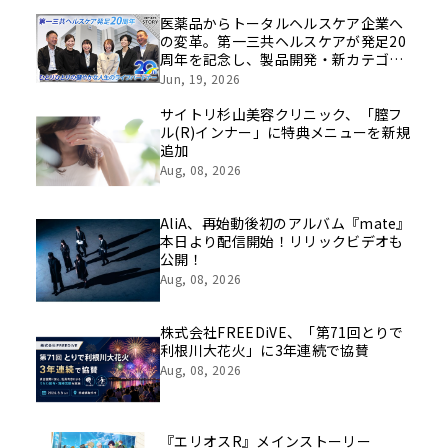
医薬品からトータルヘルスケア企業へ
の変革。第一三共ヘルスケアが発足20
周年を記念し、製品開発・新カテゴリ
挑戦の舞台や旧社統合時のエピソード
Jun, 19, 2026
を社員の想いとともに振り返る特別映
像を公開！
サイトリ杉山美容クリニック、「膣フ
ル(R)インナー」に特典メニューを新規
追加
Aug, 08, 2026
AliA、再始動後初のアルバム『mate』
本日より配信開始！リリックビデオも
公開！
Aug, 08, 2026
株式会社FREEDiVE、「第71回とりで
利根川大花火」に3年連続で協賛
Aug, 08, 2026
『エリオスR』メインストーリー