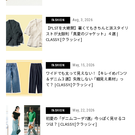
Aug, 3, 2026
FASHION
【PLSTを大絶賛】暑くてもきちんと派スタイリ
ストが太鼓判「真夏のジャケット」４選 |
CLASSY.[クラッシィ]
May, 15, 2026
FASHION
ワイドでも太って見えない！【キレイめパンツ
＆デニム３選】失敗しない「細見え素材」っ
て？ | CLASSY.[クラッシィ]
May, 22, 2026
FASHION
初夏の「デニムコーデ7選」今っぽく見せるコ
ツは？ | CLASSY.[クラッシィ]