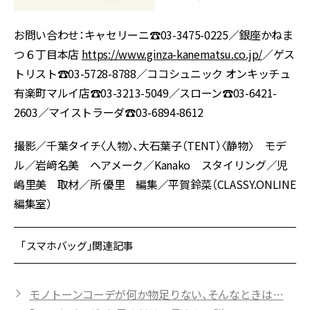
お問い合わせ：キャセリーニ☎︎03-3475-0225／銀座かねま
つ６丁目本店
https://www.ginza-kanematsu.co.jp/
／ゲス
トリスト☎︎03-5728-8788／ココシュニック オンキッチュ
有楽町マルイ店☎︎03-3213-5049／スローン☎︎03-6421-
2603／マイストラーダ☎︎03-6894-8612
撮影／千葉タイチ〈人物〉、大石葉子（TENT）〈静物〉 モデ
ル／岩﨑名美 ヘアメーク／Kanako スタイリング／児
嶋里美 取材／所 優里 編集／平賀鈴菜（CLASSY.ONLINE
編集室）
「スマホバッグ」関連記事
モノトーンコーデが何か物足りない、そんなときは…