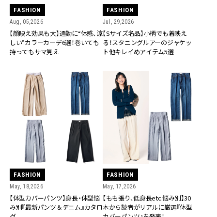
FASHION
FASHION
Aug, 05,2026
Jul, 29,2026
【顔映え効果も大】通勤に“体感、涼
【Sサイズ名品】小柄でも着映え
しい”カラーカーデ6選！巻いても
る！スタニングルアーのジャケッ
持ってもサマ見え
ト他キレイめアイテム5選
FASHION
FASHION
May, 18,2026
May, 17,2026
【体型カバーパンツ】身長・体型悩
【もも張り、低身長etc.悩み別】30
み別『最新パンツ＆デニム』カタロ
本から読者がリアルに厳選『体型
グ
カバーパンツ』を発表！