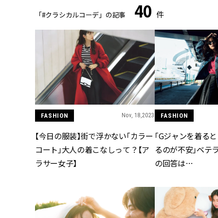
40
件
「#クラシカルコーデ」の記事
FASHION
Nov, 18,2023
FASHION
【今日の服装】街で浮かない「カラー
「Gジャンを着る
コート」大人の着こなしって？【ア
るのが不安」ベテ
ラサー女子】
の回答は…