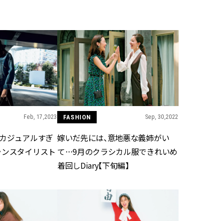
BEAUTY
Aug, 5, 2026
Feb,
BEAUTY
WEDDING
忙しい毎日に「うるおいター
結婚式に黒ドレス
ボ」を。新【SOFINA BASIC＋】
ばれで失敗しない
のお手入れでうるおってなめら
ーを解説 | CLASS
かな肌を目指す | CLASSY.[クラッ
シィ]
Feb, 17,2023
FASHION
Sep, 30,2022
Aug, 6, 2026
Jun,
BEAUTY
WEDDING
【ヘアアクセ6選】手抜きに見え
【一生ものジュエ
とカジュアルすぎ
嫁いだ先には、意地悪な義姉がい
ない！アラサーのまとめ髪が垢
存在感が際立つ！
抜ける「即戦力アクセ」たち |
「トゥギャザー」
ランスタイリスト
て…9月のクラシカル服できれいめ
CLASSY.[クラッシィ]
目 | CLASSY.[クラ
着回しDiary【下旬編】
Aug, 5, 2026
Aug,
BEAUTY
WEDDING
ユニクロ名品も！日焼け対策ガ
【結婚指輪】人気
チ勢の「ないと無理」なアイテ
ング22選｜20〜3
ムハック7選 | CLASSY.[クラッシ
エピソードも | CLA