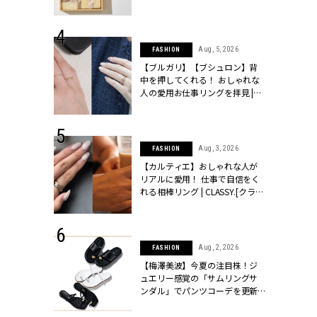
物とは？ | CLASSY.[クラッシィ]
 24, 2026
Aug, 5, 2026
FASHION
方３選】結婚
【ブルガリ】【ブシュロン】背
“シンプル黒ワ
中を押してくれる！ おしゃれな
フ』で盛るのが
人の愛用お仕事リングを拝見 |
[クラッシィ]
CLASSY.[クラッシィ]
 18, 2025
Aug, 3, 2026
FASHION
ティエ人気リ
【カルティエ】おしゃれな人が
ニティetc.
リアルに愛用！ 仕事で自信をく
選ぶ人増えて
れる相棒リング | CLASSY.[クラッ
[クラッシィ]
シィ]
 24, 2026
Aug, 2, 2026
FASHION
服”は【セオ
【梅澤美波】今夏の注目株！ジ
婚式にも仕事
ュエリー感覚の「サムリングサ
シック４選 |
ンダル」でパンツコーデを更新 |
ィ]
CLASSY.[クラッシィ]