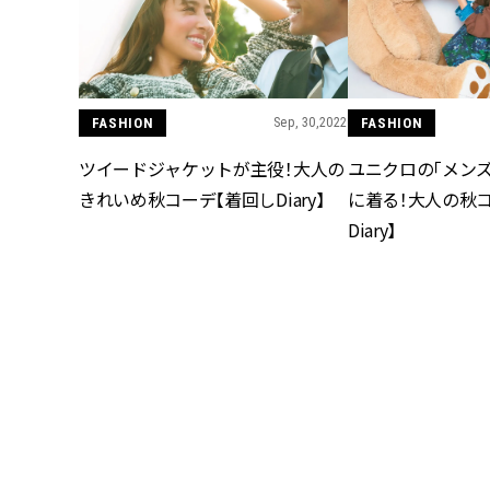
FASHION
Sep, 30,2022
FASHION
ツイードジャケットが主役！大人の
ユニクロの「メン
きれいめ秋コーデ【着回しDiary】
に着る！大人の秋
Diary】
FASHION
Sep, 27,2022
FASHION