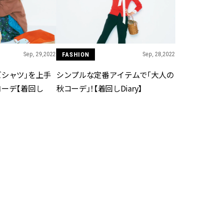
ィ]
ィ]
Nov, 17, 2025
Mar,
BEAUTY
WEDDING
【落ちない名品リップ10選】塗
【トレンドの巻き
り直しできない・皮むけしやす
式ゲスト服の鉄板
Sep, 29,2022
FASHION
Sep, 28,2022
いetc.悩みをクリア | CLASSY.[ク
ンピ”は『スカー
ラッシィ]
正解！ | CLASSY.
ズシャツ」を上手
シンプルな定番アイテムで「大人の
コーデ【着回し
秋コーデ」！【着回しDiary】
Aug, 7, 2026
Aug,
BEAUTY
WEDDING
冷房・紫外線etc...「夏の隠れ乾
20万円台〜【カル
燥」を防ぐ【ベタつかない名品
ング４選】ラブ、トリ
クリーム】3選＜30代のベストコ
を『マリッジ』に
スメ＞ | CLASSY.[クラッシィ]
ます！ | CLASSY.
Jul, 13, 2026
Mar,
BEAUTY
WEDDING
朝の“寝ぐせ直し”はもういらな
失敗しない“ゲスト
い！夜に仕込む「ヘアケア家
リー】にある！結
電」3選 | CLASSY.[クラッシィ]
にも使える上質ベー
CLASSY.[クラッシ
Sep, 26,2022
FASHION
Sep, 25,2022