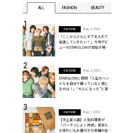
WEDDING
ALL
FASHION
BEAUTY
WEDDIN
 16, 2026
Aug, 6, 2026
CULTURE
はアリ？お呼
「ここからさらにギアを入れて
コーデ＆マナ
加速していきたい！」今年デビ
Y.[クラッシィ]
ューのSTARGLOWが目指す場所
とは？【3rdシングル『Drivin' My
Life』発売】 | CLASSY.[クラッシ
ィ]
 30, 2026
Aug, 5, 2026
CULTURE
リー】1つでも
STARGLOWに質問「人生のハン
ポメラートの
ドルを自分で握っていると感じ
シリーズに注
るのは？」“大️人になった”と実
ッシィ]
感する瞬間【3rdシングル
『Drivin' My Life』発売】 |
CLASSY.[クラッシィ]
 13, 2025
Aug, 1, 2026
CULTURE
ブランドのリ
【手土産４選】人気料理家が
0代カップルの
「パーティによく持参」見栄え
SSY.[クラッシ
も味わいもお墨付きの老舗の名