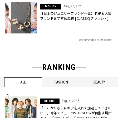
Aug, 27, 2025
FASHION
【日本のジュエリーブランド一覧】老舗＆人気
ブランドおすすめ21選 | CLASSY.[クラッシィ]
Recommended by
RANKING
ALL
FASHION
BEAUTY
Aug, 6, 2026
CULTURE
「ここからさらにギアを入れて加速していきた
い！」今年デビューのSTARGLOWが目指す場所
とは？【3rdシングル『Drivin' My Life』発売】 |