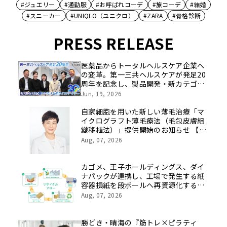
#ジュエリー
#通勤服
#お呼ばれコーデ
#旅コーデ
#結婚
#スニーカー
#UNIQLO（ユニクロ）
#ZARA
#骨格診断
PRESS RELEASE
医薬品からトータルヘルスケア企業へ
の変革。第一三共ヘルスケアが発足20
周年を記念し、製品開発・新カテゴリ
挑戦の舞台や旧社統合時のエピソード
Jun, 19, 2026
を社員の想いとともに振り返る特別映
像を公開！
自家細胞を用いた新しい薄毛治療「マ
イクログラフト薄毛療法（毛包皮膚組
織移植法）」提供開始のお知らせ 【医
療法人社団 青真会 青山エルクリニ
Aug, 07, 2026
ック】
カゴメ、王子ホールディングス、ダイ
ナパックが連携し、工場で発生する紙
容器損紙を段ボールへ再資源化する実
証を開始
Aug, 07, 2026
勝どき・晴海の『筋トレ×ピラティ