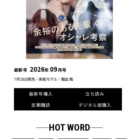
2026
09
最新号
年
月号
7月28日発売／
表紙モデル：堀田 茜
最新号購入
立ち読み
定期購読
デジタル版購入
HOT WORD