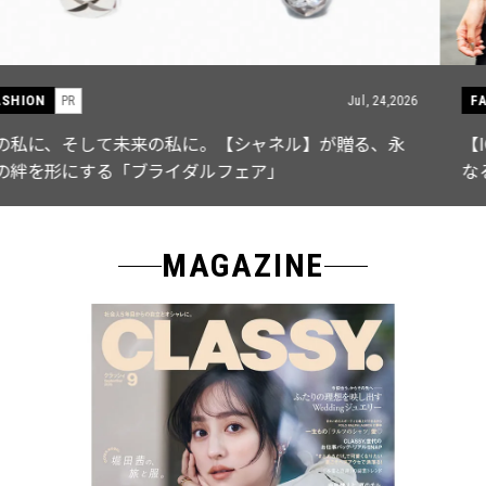
FASHION
PR
Jul, 15,2026
【ICB】人気インフルエンサーと共同制作! 週5で着たく
なる「名品ブラウス」２選
MAGAZINE