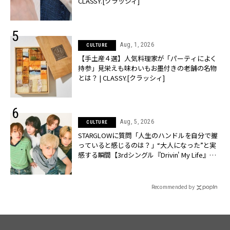
CLASSY.[クラッシィ]
Aug, 1, 2026
CULTURE
【手土産４選】人気料理家が「パーティによく
持参」見栄えも味わいもお墨付きの老舗の名物
とは？ | CLASSY.[クラッシィ]
Aug, 5, 2026
CULTURE
STARGLOWに質問「人生のハンドルを自分で握
っていると感じるのは？」“大️人になった”と実
感する瞬間【3rdシングル『Drivin' My Life』発
売】 | CLASSY.[クラッシィ]
Recommended by