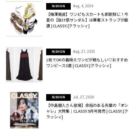
Aug, 4, 2026
FASHION
【梅澤美波】ワンピもスカートも即新鮮に！今
夏の【抜け感サンダル】は華奢ストラップが最
適 | CLASSY.[クラッシィ]
Aug, 21, 2025
FASHION
1枚でOKの着映えワンピが頼もしい♡おすすめ
ワンピース3選 | CLASSY.[クラッシィ]
Jul, 27, 2026
FASHION
【中島健人さん登場】余裕のある先輩の「オシ
ャレ」大特集｜CLASSY.9月号発売 | CLASSY.[ク
ラッシィ]