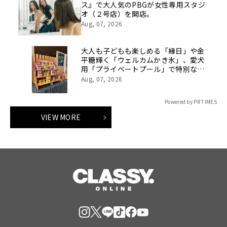
ス』で大人気のPBGが女性専用スタジ
オ（２号店）を開店。
Aug, 07, 2026
大人も子どもも楽しめる「縁日」や金
平糖輝く「ウェルカムかき氷」、愛犬
用「プライベートプール」で特別な夏
休みをお届け
Aug, 07, 2026
Powered by PR TIMES
VIEW MORE