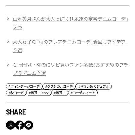
山本美月さんが大人っぽく！「永遠の定番デニムコーデ」
２つ
大人女子の「秋のフレアデニムコーデ」着回しアイデア
５選
１万円以下なのにリピ買いファン多数！おすすめのプチ
プラデニム２選
#ヴィンテージコーデ
#クラシカルコーデ
#きれいめカジュアル
#秋コーデ
#着回しDiary
#着回し
#コーディネート
SHARE