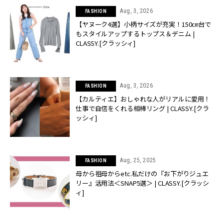
Aug, 3, 2026
FASHION
【ヤヌーク4選】小柄サイズが充実！150㎝台で
もスタイルアップするトップス＆デニム |
CLASSY.[クラッシィ]
Aug, 3, 2026
FASHION
【カルティエ】おしゃれな人がリアルに愛用！
仕事で自信をくれる相棒リング | CLASSY.[クラ
ッシィ]
Aug, 25, 2025
FASHION
母から祖母からetc.私だけの『お下がりジュエ
リー』活用法＜SNAP5選＞ | CLASSY.[クラッシ
ィ]