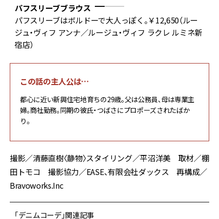
パフスリーブブラウス
秋
パフスリーブはボルドーで大人っぽく。￥12,650（ルー
良
ジュ・ヴィフ アンナ／ルージュ・ヴィフ ラクレ ルミネ新
宿店）
この話の主人公は…
都心に近い新興住宅地育ちの29歳。父は公務員、母は専業主
婦。商社勤務。同期の彼氏・つばさにプロポーズされたばか
り。
撮影／清藤直樹〈静物〉スタイリング／平沼洋美 取材／棚
田トモコ 撮影協力／EASE、有限会社ダックス 再構成／
Bravoworks.Inc
「デニムコーデ」関連記事