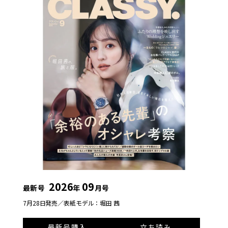
2026
09
最新号
年
月号
7月28日発売／
表紙モデル：堀田 茜
最新号購入
立ち読み