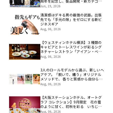
周年を記念し、製品開発・新カテゴリ
挑戦の舞台や旧社統合時のエピソード
Jun, 19, 2026
を社員の想いとともに振り返る特別映
像を公開！
清潔感はデキる男の最強の武器。出張
先でも「手元の隙」をゼロにする新ビ
ジネスギア
Aug, 06, 2026
【ウェスティンホテル横浜】３種類の
キャビアとトーレスワインが彩るシグ
ネチャーレストラン「アイアン・ベ
イ」、一夜限りのスペシャルペアリン
Aug, 06, 2026
グディナーを開催
3人のロールモデルから選ぶ、新しいヘ
アケア。「脱いで、纏う」オリジナル
メソッドで、 香りと質感から自分らし
さをデザインする『KAOLKO』がロー
Aug, 06, 2026
ンチ
【大阪ステーションホテル、オートグ
ラフ コレクション】9月限定 花の蜜
のように甘く、初秋を彩る いちじく
アフタヌーンティー 深紅に色づく果
Aug, 06, 2026