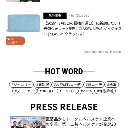
Feb, 26, 2026
FASHION
【2026年3月5日の最強開運日】に新調したい！
最旬ウォレット5選｜CLASSY. NEWS ダイジェス
ト | CLASSY.[クラッシィ]
Recommended by
HOT WORD
#ジュエリー
#通勤服
#お呼ばれコーデ
#旅コーデ
#結婚
#スニーカー
#UNIQLO（ユニクロ）
#ZARA
#骨格診断
PRESS RELEASE
医薬品からトータルヘルスケア企業へ
の変革。第一三共ヘルスケアが発足20