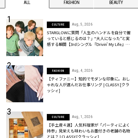
ALL
FASHION
BEAUTY
Aug, 5, 2026
CULTURE
STARGLOWに質問「人生のハンドルを自分で握
っていると感じるのは？」“大️人になった”と実
感する瞬間【3rdシングル『Drivin' My Life』発
売】 | CLASSY.[クラッシィ]
Aug, 4, 2026
FASHION
【ティファニー】知的でモダンな印象に。おし
ゃれな人が選んだお仕事リング | CLASSY.[クラ
ッシィ]
Aug, 1, 2026
CULTURE
【手土産４選】人気料理家が「パーティによく
持参」見栄えも味わいもお墨付きの老舗の名物
とは？ | CLASSY.[クラッシィ]