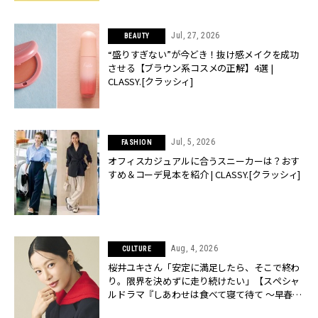
Jul, 27, 2026
BEAUTY
“盛りすぎない”が今どき！抜け感メイクを成功
させる【ブラウン系コスメの正解】4選 |
CLASSY.[クラッシィ]
Jul, 5, 2026
FASHION
オフィスカジュアルに合うスニーカーは？おす
すめ＆コーデ見本を紹介 | CLASSY.[クラッシィ]
Aug, 4, 2026
CULTURE
桜井ユキさん「安定に満足したら、そこで終わ
り。限界を決めずに走り続けたい」【スペシャ
ルドラマ『しあわせは食べて寝て待て ～早春の
養生編～』】 | CLASSY.[クラッシィ]