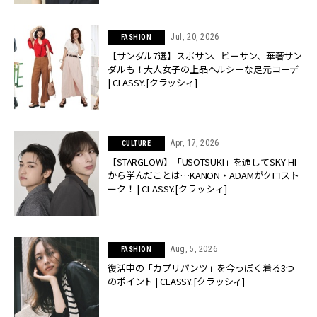
Jul, 20, 2026
FASHION
【サンダル7選】スポサン、ビーサン、華奢サン
ダルも！大人女子の上品ヘルシーな足元コーデ
| CLASSY.[クラッシィ]
Apr, 17, 2026
CULTURE
【STARGLOW】「USOTSUKI」を通してSKY-HI
から学んだことは…KANON・ADAMがクロスト
ーク！ | CLASSY.[クラッシィ]
Aug, 5, 2026
FASHION
復活中の「カプリパンツ」を今っぽく着る3つ
のポイント | CLASSY.[クラッシィ]