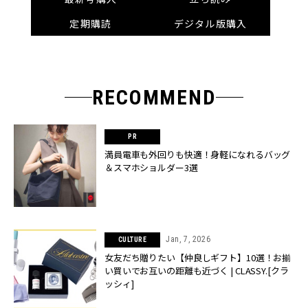
定期購読
デジタル版購入
RECOMMEND
満員電車も外回りも快適！身軽になれるバッグ
＆スマホショルダー3選
Jan, 7, 2026
CULTURE
女友だち贈りたい【仲良しギフト】10選！お揃
い買いでお互いの距離も近づく | CLASSY.[クラ
ッシィ]