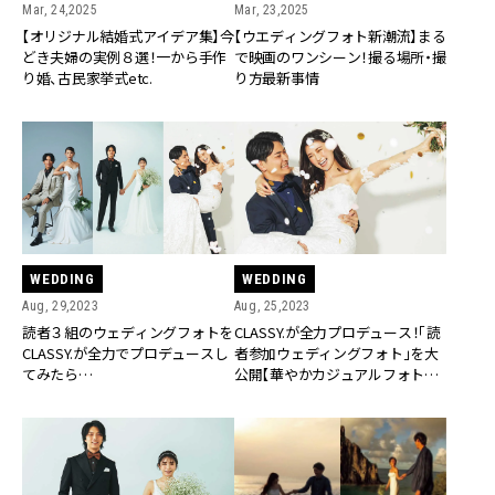
Mar, 24,2025
Mar, 23,2025
【オリジナル結婚式アイデア集】今
【ウエディングフォト新潮流】まる
どき夫婦の実例８選！一から手作
で映画のワンシーン！撮る場所・撮
り婚、古民家挙式etc.
り方最新事情
WEDDING
WEDDING
Aug, 29,2023
Aug, 25,2023
読者３組のウェディングフォトを
CLASSY.が全力プロデュース！「読
CLASSY.が全力でプロデュースし
者参加ウェディングフォト」を大
てみたら…
公開【華やかカジュアルフォト
編】