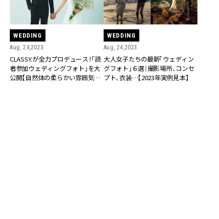
WEDDING
WEDDING
Aug, 24,2023
Aug, 24,2023
CLASSY.が全力プロデュース！「読
大人女子たちの最新「ウェディン
者参加ウェディングフォト」を大
グフォト」６選｜撮影場所、コンセ
公開【自然体の柔らかい雰囲気で
プト、衣装…【2023年実例見本】
ナチュラルフォト編】
WEDDING
WEDDING
Aug, 23,2023
Aug, 10,2023
CLASSY.が全力プロデュース！「読
今ドキ大人女子たちの知られざる
者参加ウェディングフォト」を大
「ウェディングフォト事情」【ポー
公開【モードにカッコよく！スタイ
ジングや画角はSNSで研究】
リッシュフォト編】