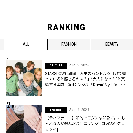
RANKING
ALL
FASHION
BEAUTY
Aug, 5, 2026
CULTURE
STARGLOWに質問「人生のハンドルを自分で握
っていると感じるのは？」“大️人になった”と実
感する瞬間【3rdシングル『Drivin' My Life』発
売】 | CLASSY.[クラッシィ]
Aug, 4, 2026
FASHION
【ティファニー】知的でモダンな印象に。おし
ゃれな人が選んだお仕事リング | CLASSY.[クラ
ッシィ]