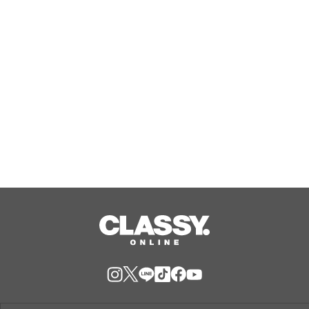
ンvol.1「TWEED COLLECTION」を8
月6日(木)に公開。
Aug, 06, 2026
「Esther Bunny（エスターバニ
ー）」からキラキラなラメ入りで可愛
い！バンスクリップがカプセルトイに
登場！
Aug, 06, 2026