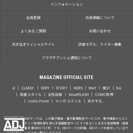
インフォメーション
会員登録
広告掲載について
よくあるご質問
お問い合わせ
光文社オフィシャルサイト
読者モデル、ライター募集
ブラウザプッシュ通知について
MAGAZINE OFFICIAL SITE
JJ
CLASSY.
VERY
STORY
HERS
Mart
美ST
bis
和食スタイル
女性自身
SmartFLASH
COMIC熱帯
comic Pureri
マンガ コミソル
本がすき。
ABJマークは、この電子書店・電子書籍配信サービスが、著作権者からコン
テンツ使用許諾を得た正規版配信サービスであることを示す登録商標（登録
番号 第6091713号）です。ABJマークの詳細、ABJマークを掲示しているサ
ービスの一覧はこちらです。