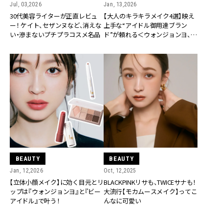
Jul, 03,2026
Jan, 13,2026
30代美容ライターが正直レビュ
【大人のキラキラメイク4選】映え
ー！ ケイト、セザンヌなど、消えな
上手な“アイドル御用達ブラン
い・滲まないプチプラコスメ名品
ド”が頼れる＜ウォンジョンヨ、リ
リミュウetc.＞
BEAUTY
BEAUTY
Jan, 12,2026
Oct, 12,2025
【立体小顔メイク】に効く目元とリ
BLACKPINKリサも、TWICEサナも！
ップは『ウォンジョンヨ』と『ビー
大流行【モカムースメイク】ってこ
アイドル』で叶う！
んなに可愛い