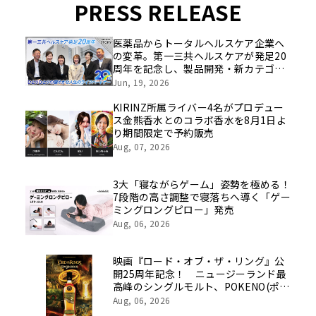
PRESS RELEASE
医薬品からトータルヘルスケア企業へ
の変革。第一三共ヘルスケアが発足20
周年を記念し、製品開発・新カテゴリ
挑戦の舞台や旧社統合時のエピソード
Jun, 19, 2026
を社員の想いとともに振り返る特別映
像を公開！
KIRINZ所属ライバー4名がプロデュー
ス金熊香水とのコラボ香水を8月1日よ
り期間限定で予約販売
Aug, 07, 2026
3大「寝ながらゲーム」姿勢を極める！
7段階の高さ調整で寝落ちへ導く「ゲー
ミングロングピロー」発売
Aug, 06, 2026
映画『ロード・オブ・ザ・リング』公
開25周年記念！ ニュージーランド最
高峰のシングルモルト、POKENO(ポケ
ノ)より 数量限定ウイスキー「リング
Aug, 06, 2026
ベアラー」が誕生