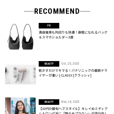
RECOMMEND
満員電車も外回りも快適！身軽になれるバッグ
＆スマホショルダー3選
Oct, 20, 2025
BEAUTY
乾かすだけでキマる！パナソニックの最新ドラ
イヤーが凄い | CLASSY.[クラッシィ]
Nov, 24, 2025
BEAUTY
【30代の最旬ヘアスタイル】キレイめミディア
ム＆ロング派に『明るめブラウン』が流行中 |