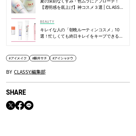
夏の深刻なくすみ・色ムラにアプローチ！
【透明感を底上げ】神コスメ３選 | CLASSY.
[クラッシィ]
BEAUTY
キレイな人の「朝晩ルーティンコスメ」10
選！忙しくても終日キレイをキープできる方
法 | CLASSY.[クラッシィ]
#アイメイク
#藤井サチ
#アイシャドウ
BY
CLASSY.編集部
SHARE