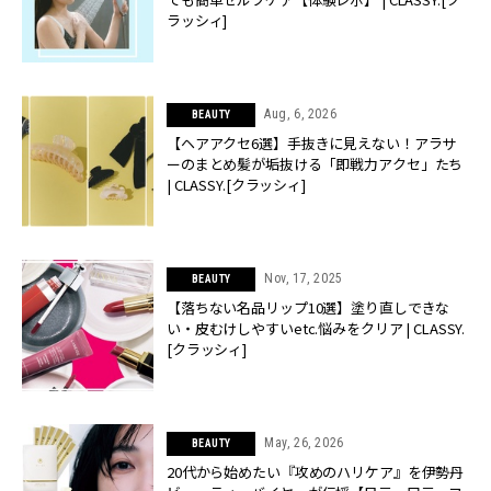
ラッシィ]
Aug, 6, 2026
BEAUTY
【ヘアアクセ6選】手抜きに見えない！アラサ
ーのまとめ髪が垢抜ける「即戦力アクセ」たち
| CLASSY.[クラッシィ]
Nov, 17, 2025
BEAUTY
【落ちない名品リップ10選】塗り直しできな
い・皮むけしやすいetc.悩みをクリア | CLASSY.
[クラッシィ]
May, 26, 2026
BEAUTY
20代から始めたい『攻めのハリケア』を伊勢丹