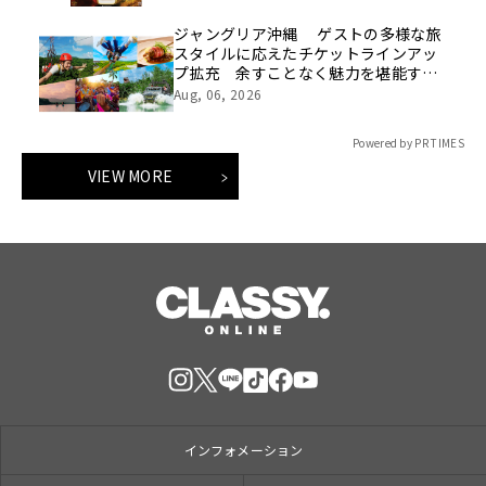
ジャングリア沖縄 ゲストの多様な旅
スタイルに応えたチケットラインアッ
プ拡充 余すことなく魅力を堪能する
「ロイヤルチケット」新登場
Aug, 06, 2026
Powered by PR TIMES
VIEW MORE
インフォメーション