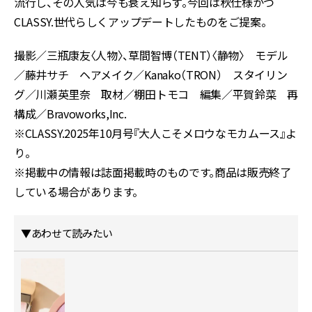
流行し、その人気は今も衰え知らず。今回は秋仕様かつ
CLASSY.世代らしくアップデートしたものをご提案。
撮影／三瓶康友〈人物〉、草間智博（TENT）〈静物〉 モデル
／藤井サチ ヘアメイク／Kanako（TRON） スタイリン
グ／川瀬英里奈 取材／棚田トモコ 編集／平賀鈴菜 再
構成／Bravoworks,Inc.
※CLASSY.2025年10月号『大人こそメロウなモカムース
』
よ
り。
※掲載中の情報は誌面掲載時のものです。商品は販売終了
している場合があります。
▼あわせて読みたい