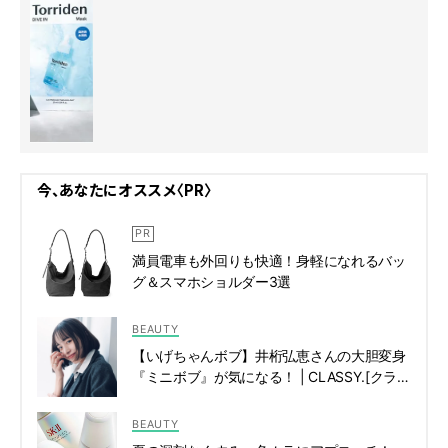
今、あなたにオススメ〈PR〉
満員電車も外回りも快適！身軽になれるバッ
グ＆スマホショルダー3選
BEAUTY
【いげちゃんボブ】井桁弘恵さんの大胆変身
『ミニボブ』が気になる！ | CLASSY.[クラッ
シィ]
BEAUTY