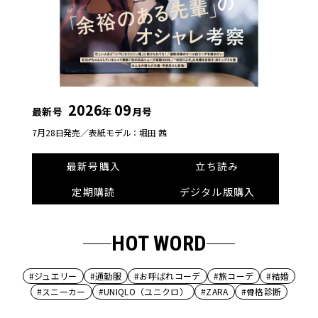
2026
09
最新号
年
月号
7月28日発売／
表紙モデル：堀田 茜
最新号購入
立ち読み
定期購読
デジタル版購入
HOT WORD
#ジュエリー
#通勤服
#お呼ばれコーデ
#旅コーデ
#結婚
#スニーカー
#UNIQLO（ユニクロ）
#ZARA
#骨格診断