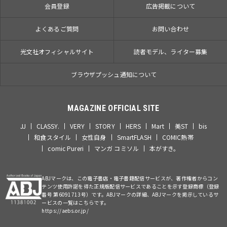
会員登録
広告掲載について
よくあるご質問
お問い合わせ
光文社オフィシャルサイト
読者モデル、ライター募集
ブラウザプッシュ通知について
MAGAZINE OFFICIAL SITE
JJ
CLASSY.
VERY
STORY
HERS
Mart
美ST
bis
和食スタイル
女性自身
SmartFLASH
COMIC熱帯
comic Pureri
マンガ コミソル
本がすき。
ABJマークは、この電子書店・電子書籍配信サービスが、著作権者からコン
テンツ使用許諾を得た正規版配信サービスであることを示す登録商標（登録
番号 第6091713号）です。ABJマークの詳細、ABJマークを掲示しているサ
ービスの一覧はこちらです。
https://aebs.or.jp/