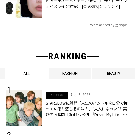
ビューティーバイヤーが伝授【目元・口元・フ
ェイスライン対策】 | CLASSY.[クラッシィ]
Recommended by
RANKING
ALL
FASHION
BEAUTY
Aug, 5, 2026
CULTURE
STARGLOWに質問「人生のハンドルを自分で握
っていると感じるのは？」“大️人になった”と実
感する瞬間【3rdシングル『Drivin' My Life』発
売】 | CLASSY.[クラッシィ]