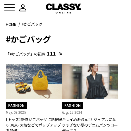
HOME
#かごバッグ
#かごバッグ
111
「#かごバッグ」の記事
件
FASHION
FASHION
May, 03,2025
Aug, 25,2024
【トッズ】新作かごバッグに熱視線
キレイめ派必見！カジュアルにな
♡ 東京・大阪などでポップアップ
りすぎない夏のデニムパンツコー
を開催！
デって？