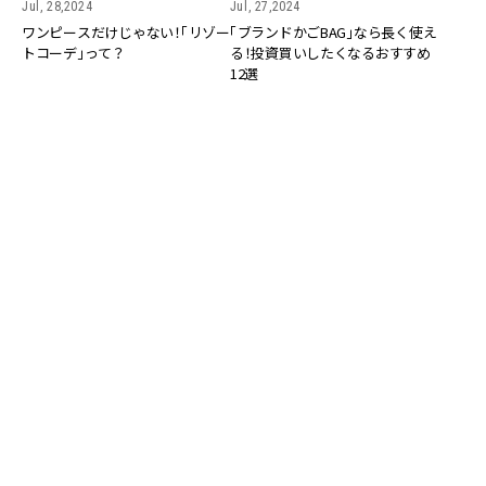
Jul, 28,2024
Jul, 27,2024
ワンピースだけじゃない！「リゾー
「ブランドかごBAG」なら長く使え
トコーデ」って？
る！投資買いしたくなるおすすめ
12選
FASHION
FASHION
Jul, 26,2024
Jul, 25,2024
ロンシャンが人気上昇中！上品か
カラフルなかごバッグならやっぱ
ごバッグはコーデもシーンも選ば
りケイト・スペード！夏コーデのポ
ない優れもの
イントに