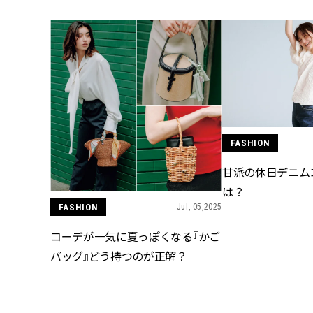
FASHION
甘派の休日デニム
は？
FASHION
Jul, 05,2025
コーデが一気に夏っぽくなる『かご
バッグ』どう持つのが正解？