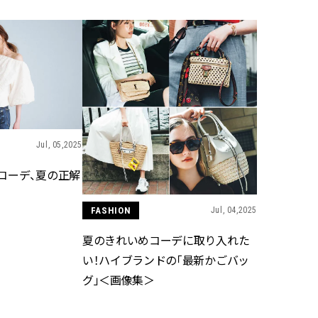
スメ＞ | CLASSY.[クラッシィ]
目 | CLASSY.[クラ
Aug, 5, 2026
Mar,
BEAUTY
WEDDING
忙しい毎日に「うるおいター
【トレンドの巻き
ボ」を。新【SOFINA BASIC＋】
式ゲスト服の鉄板
のお手入れでうるおってなめら
ンピ”は『スカー
かな肌を目指す | CLASSY.[クラッ
正解！ | CLASSY.
シィ]
Jul, 05,2025
Nov, 17, 2025
Aug,
BEAUTY
WEDDING
【落ちない名品リップ10選】塗
20万円台〜【カル
コーデ、夏の正解
り直しできない・皮むけしやす
ング４選】ラブ、トリ
いetc.悩みをクリア | CLASSY.[ク
を『マリッジ』に
ラッシィ]
ます！ | CLASSY.
FASHION
Jul, 04,2025
夏のきれいめコーデに取り入れた
Aug, 5, 2026
Nov,
BEAUTY
WEDDING
い！ハイブランドの「最新かごバッ
夏の深刻なくすみ・色ムラにア
【結婚式のお呼ば
グ」＜画像集＞
プローチ！【透明感を底上げ】
りとカブらない「
神コスメ３選 | CLASSY.[クラッシ
ルエット」が正解！ | 
ィ]
ラッシィ]