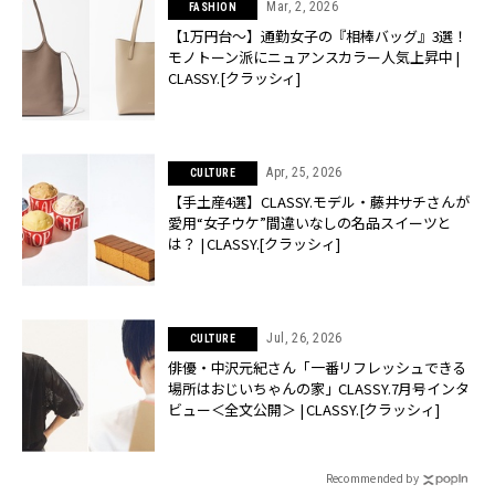
Mar, 2, 2026
FASHION
【1万円台〜】通勤女子の『相棒バッグ』3選！
モノトーン派にニュアンスカラー人気上昇中 |
CLASSY.[クラッシィ]
Apr, 25, 2026
CULTURE
【手土産4選】CLASSY.モデル・藤井サチさんが
愛用“女子ウケ”間違いなしの名品スイーツと
は？ | CLASSY.[クラッシィ]
Jul, 26, 2026
CULTURE
俳優・中沢元紀さん「一番リフレッシュできる
場所はおじいちゃんの家」CLASSY.7月号インタ
ビュー＜全文公開＞ | CLASSY.[クラッシィ]
Recommended by