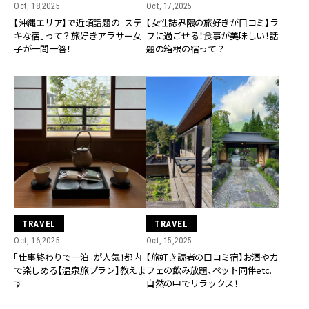
Oct, 18,2025
Oct, 17,2025
【沖縄エリア】で近頃話題の「ステ
【女性誌界隈の旅好きが口コミ】ラ
キな宿」って？旅好きアラサー女
フに過ごせる！食事が美味しい！話
子が一問一答！
題の箱根の宿って？
TRAVEL
TRAVEL
Oct, 16,2025
Oct, 15,2025
「仕事終わりで一泊」が人気！都内
【旅好き読者の口コミ宿】お酒やカ
で楽しめる【温泉旅プラン】教えま
フェの飲み放題、ペット同伴etc.
す
自然の中でリラックス！