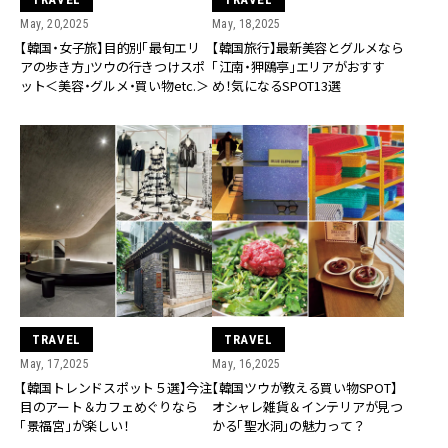
May, 20,2025
May, 18,2025
【韓国・女子旅】目的別「最旬エリ
【韓国旅行】最新美容とグルメなら
アの歩き方」ツウの行きつけスポ
「江南・狎鴎亭」エリアがおすす
ット＜美容・グルメ・買い物etc.＞
め！気になるSPOT13選
TRAVEL
TRAVEL
May, 17,2025
May, 16,2025
【韓国トレンドスポット５選】今注
【韓国ツウが教える買い物SPOT】
目のアート＆カフェめぐりなら
オシャレ雑貨＆インテリアが見つ
「景福宮」が楽しい！
かる「聖水洞」の魅力って？