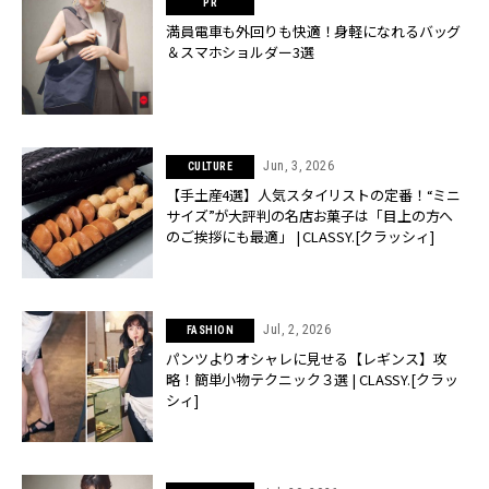
満員電車も外回りも快適！身軽になれるバッグ
＆スマホショルダー3選
Jun, 3, 2026
CULTURE
【手土産4選】人気スタイリストの定番！“ミニ
サイズ”が大評判の名店お菓子は「目上の方へ
のご挨拶にも最適」 | CLASSY.[クラッシィ]
Jul, 2, 2026
FASHION
パンツよりオシャレに見せる【レギンス】攻
略！簡単小物テクニック３選 | CLASSY.[クラッ
シィ]