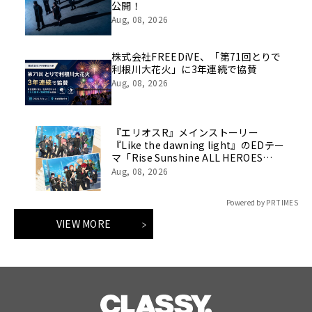
公開！
Aug, 08, 2026
株式会社FREEDiVE、「第71回とりで
利根川大花火」に3年連続で協賛
Aug, 08, 2026
『エリオスR』メインストーリー
『Like the dawning light』のEDテー
マ「Rise Sunshine ALL HEROES
Ver.」がフルサイズ配信決定！
Aug, 08, 2026
Powered by PR TIMES
VIEW MORE