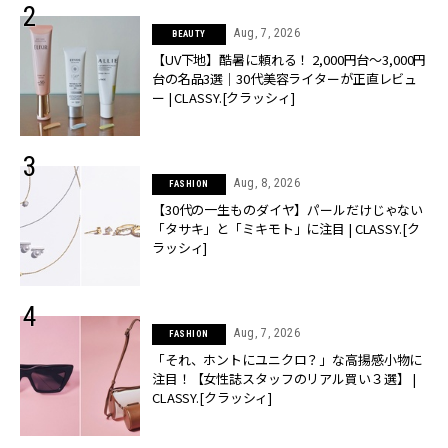
Aug, 7, 2026
BEAUTY
【UV下地】酷暑に頼れる！ 2,000円台〜3,000円
台の名品3選｜30代美容ライターが正直レビュ
ー | CLASSY.[クラッシィ]
Aug, 8, 2026
FASHION
【30代の一生ものダイヤ】パールだけじゃない
「タサキ」と「ミキモト」に注目 | CLASSY.[ク
ラッシィ]
Aug, 7, 2026
FASHION
「それ、ホントにユニクロ？」な高揚感小物に
注目！【女性誌スタッフのリアル買い３選】 |
CLASSY.[クラッシィ]