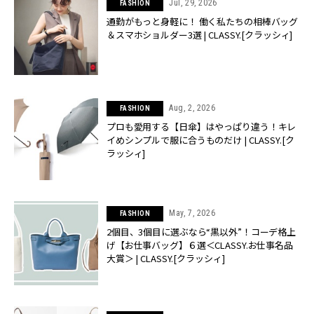
Jul, 29, 2026
FASHION
通勤がもっと身軽に！ 働く私たちの相棒バッグ
＆スマホショルダー3選 | CLASSY.[クラッシィ]
Aug, 2, 2026
FASHION
プロも愛用する【日傘】はやっぱり違う！キレ
イめシンプルで服に合うものだけ | CLASSY.[ク
ラッシィ]
May, 7, 2026
FASHION
2個目、3個目に選ぶなら“黒以外”！コーデ格上
げ【お仕事バッグ】６選＜CLASSY.お仕事名品
大賞＞ | CLASSY.[クラッシィ]