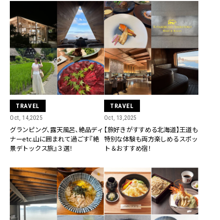
TRAVEL
TRAVEL
Oct, 14,2025
Oct, 13,2025
グランピング、露天風呂、絶品ディ
【旅好きがすすめる北海道】王道も
ナーetc.山に囲まれて過ごす『絶
特別な体験も両方楽しめるスポッ
景デトックス旅』３選！
ト＆おすすめ宿！