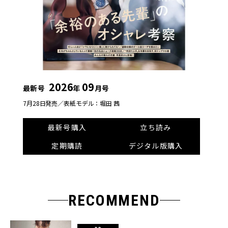
2026
09
最新号
年
月号
7月28日発売／
表紙モデル：堀田 茜
最新号購入
立ち読み
定期購読
デジタル版購入
RECOMMEND