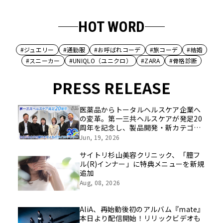
HOT WORD
#ジュエリー
#通勤服
#お呼ばれコーデ
#旅コーデ
#結婚
#スニーカー
#UNIQLO（ユニクロ）
#ZARA
#骨格診断
PRESS RELEASE
医薬品からトータルヘルスケア企業へ
の変革。第一三共ヘルスケアが発足20
周年を記念し、製品開発・新カテゴリ
挑戦の舞台や旧社統合時のエピソード
Jun, 19, 2026
を社員の想いとともに振り返る特別映
像を公開！
サイトリ杉山美容クリニック、「膣フ
ル(R)インナー」に特典メニューを新規
追加
Aug, 08, 2026
AliA、再始動後初のアルバム『mate』
本日より配信開始！リリックビデオも