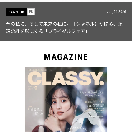
FASHION
PR
Jul, 15,2026
【ICB】人気インフルエンサーと共同制作! 週5で着たく
なる「名品ブラウス」２選
MAGAZINE